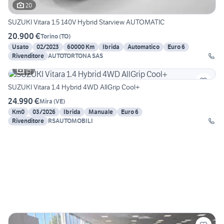
20
SUZUKI Vitara 1.5 140V Hybrid Starview AUTOMATIC
20.900 €
Torino
(
TO
)
Usato
02/2023
60000 Km
Ibrida
Automatico
Euro 6
Rivenditore
AUTOTORTONA SAS
15
SUZUKI Vitara 1.4 Hybrid 4WD AllGrip Cool+
24.990 €
Mira
(
VE
)
Km0
03/2026
Ibrida
Manuale
Euro 6
Rivenditore
RSAUTOMOBILI