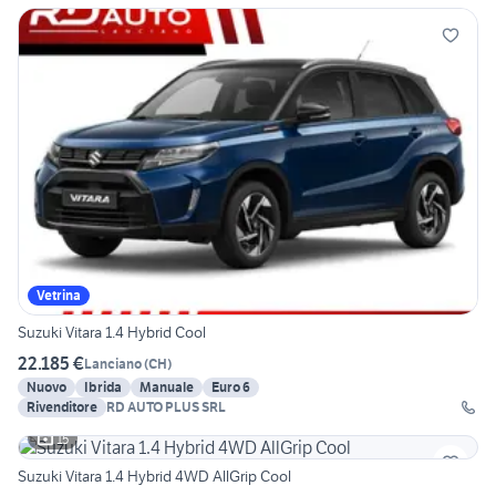
Vetrina
Suzuki Vitara 1.4 Hybrid Cool
22.185 €
Lanciano
(
CH
)
Nuovo
Ibrida
Manuale
Euro 6
Rivenditore
RD AUTO PLUS SRL
15
Suzuki Vitara 1.4 Hybrid 4WD AllGrip Cool