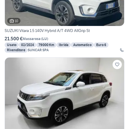
10
SUZUKI Vitara 1.5 140V Hybrid A/T 4WD AllGrip St
21.500 €
Massarosa
(
LU
)
Usato
02/2024
79000 Km
Ibrida
Automatico
Euro 6
Rivenditore
SUNCAR SPA