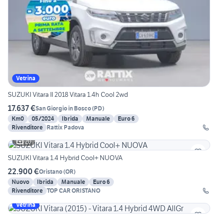
Vetrina
SUZUKI Vitara II 2018 Vitara 1.4h Cool 2wd
17.637 €
San Giorgio in Bosco
(
PD
)
Km0
05/2024
Ibrida
Manuale
Euro 6
Rivenditore
Rattix Padova
20
SUZUKI Vitara 1.4 Hybrid Cool+ NUOVA
22.900 €
Oristano
(
OR
)
Nuovo
Ibrida
Manuale
Euro 6
Rivenditore
TOP CAR ORISTANO
Vetrina