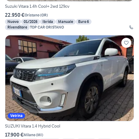
Suzuki Vitara 1.4h Cool+ 2wd 129cv
22.950 €
Oristano
(
OR
)
Nuovo
01/2026
Ibrida
Manuale
Euro 6
Rivenditore
TOP CAR ORISTANO
Vetrina
SUZUKI Vitara 1.4 Hybrid Cool
17.900 €
Milano
(
MI
)