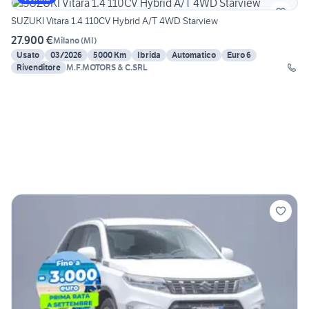
SUZUKI Vitara 1.4 110CV Hybrid A/T 4WD Starview
27.900 €
Milano
(
MI
)
Usato
03/2026
5000 Km
Ibrida
Automatico
Euro 6
Rivenditore
M.F.MOTORS & C.SRL