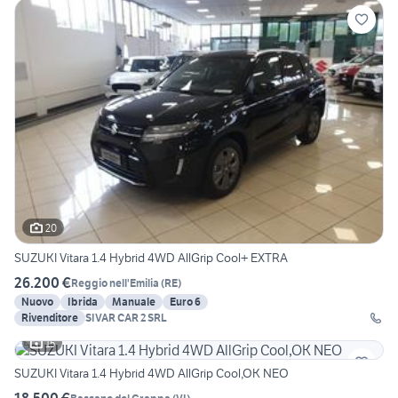
20
SUZUKI Vitara 1.4 Hybrid 4WD AllGrip Cool+ EXTRA
26.200 €
Reggio nell'Emilia
(
RE
)
Nuovo
Ibrida
Manuale
Euro 6
Rivenditore
SIVAR CAR 2 SRL
15
SUZUKI Vitara 1.4 Hybrid 4WD AllGrip Cool,OK NEO