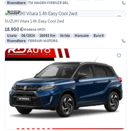
Rivenditore
TM WAGEN FIRENZE SRL
14
SUZUKI Vitara 1.4h Easy Cool 2wd
18.900 €
Modena
(
MO
)
Usato
06/2024
26593 Km
Ibrida
Manuale
Euro 6
Rivenditore
FERRARI MOTORS