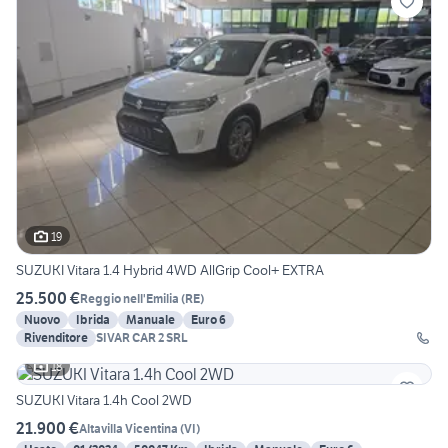
19
SUZUKI Vitara 1.4 Hybrid 4WD AllGrip Cool+ EXTRA
25.500 €
Reggio nell'Emilia
(
RE
)
Nuovo
Ibrida
Manuale
Euro 6
Rivenditore
SIVAR CAR 2 SRL
18
SUZUKI Vitara 1.4h Cool 2WD
21.900 €
Altavilla Vicentina
(
VI
)