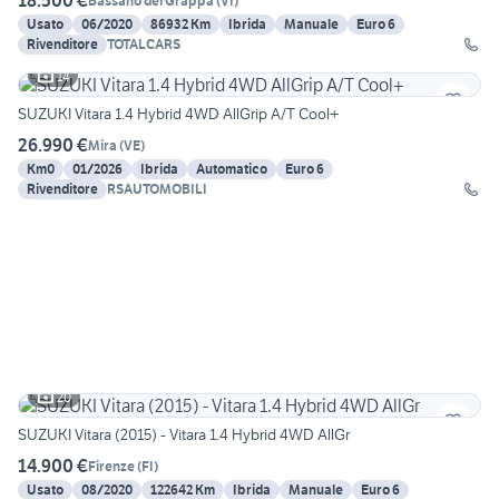
18.500 €
Bassano del Grappa
(
VI
)
Usato
06/2020
86932 Km
Ibrida
Manuale
Euro 6
Rivenditore
TOTALCARS
14
SUZUKI Vitara 1.4 Hybrid 4WD AllGrip A/T Cool+
26.990 €
Mira
(
VE
)
Km0
01/2026
Ibrida
Automatico
Euro 6
Rivenditore
RSAUTOMOBILI
20
SUZUKI Vitara (2015) - Vitara 1.4 Hybrid 4WD AllGr
14.900 €
Firenze
(
FI
)
Usato
08/2020
122642 Km
Ibrida
Manuale
Euro 6