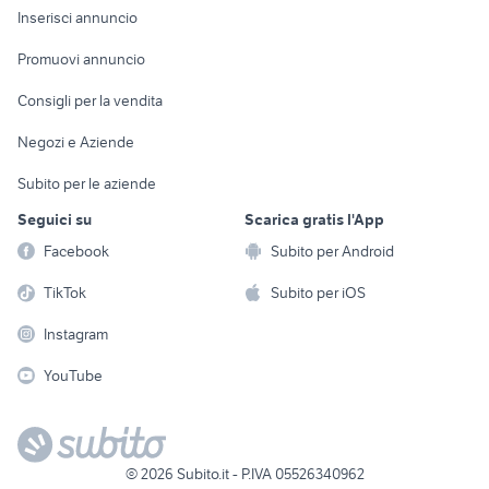
Console e
Accessori per
Casalinghi
Inserisci annuncio
Videogiochi
animali
Elettrodomestici
Promuovi annuncio
Audio/Video
Musica e Film
Giardino e Fai da te
Consigli per la vendita
Fotografia
Libri e Riviste
Abbigliamento e
Negozi e Aziende
Telefonia
Strumenti Musicali
Accessori
Subito per le aziende
Sports
Tutto per i bambini
Seguici su
Scarica gratis l'App
Biciclette
Facebook
Subito per Android
Collezionismo
TikTok
Subito per iOS
Instagram
YouTube
©
2026
Subito.it - P.IVA 05526340962