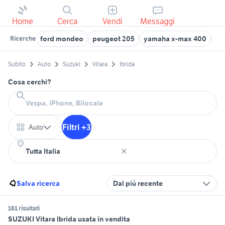
Home
Cerca
Vendi
Messaggi
ford mondeo
peugeot 205
yamaha x-max 400
au
Ricerche
Subito
Auto
Suzuki
Vitara
Ibrida
Cosa cerchi?
Filtri +3
Auto
Salva ricerca
Dal più recente
161 risultati
SUZUKI Vitara Ibrida usata in vendita