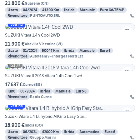
21.800 €
Guarene
(
CN
)
Usato
04/2024
41300 Km
Ibrida
Manuale
Euro 6d-TEMP
Rivenditore
PUNTOAUTO SRL
Vetrina
SUZUKI Vitara 1.4h Cool 2WD
21.900 €
Altavilla Vicentina
(
VI
)
Usato
01/2024
50047 Km
Ibrida
Manuale
Euro 6
Rivenditore
Autoteam 9 - Intergea Nord Est
30
SUZUKI Vitara II 2018 Vitara 1.4h Cool 2wd
17.637 €
Curno
(
BG
)
Km0
05/2024
Ibrida
Manuale
Euro 6
Rivenditore
Rattix Curno
Vetrina
Suzuki Vitara 1.4 B. hybrid AllGrip Easy Star...
18.900 €
Imola
(
BO
)
Usato
06/2021
42000 Km
Ibrida
Automatico
Euro 6
Rivenditore
Gruppo Morini