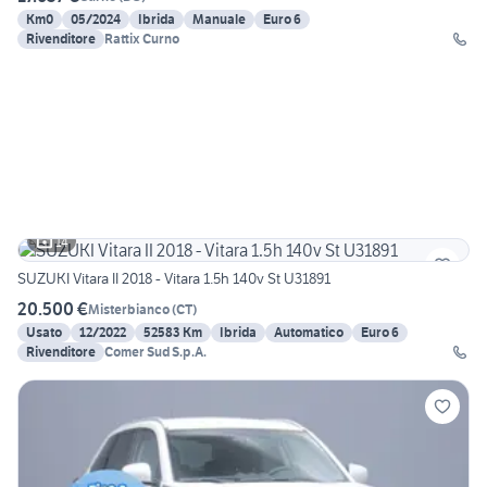
Km0
05/2024
Ibrida
Manuale
Euro 6
Rivenditore
Rattix Curno
14
SUZUKI Vitara II 2018 - Vitara 1.5h 140v St U31891
20.500 €
Misterbianco
(
CT
)
Usato
12/2022
52583 Km
Ibrida
Automatico
Euro 6
Rivenditore
Comer Sud S.p.A.