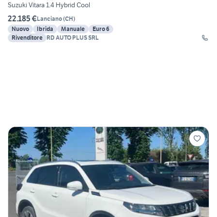
Suzuki Vitara 1.4 Hybrid Cool
22.185 €
Lanciano
(
CH
)
Nuovo
Ibrida
Manuale
Euro 6
Rivenditore
RD AUTO PLUS SRL