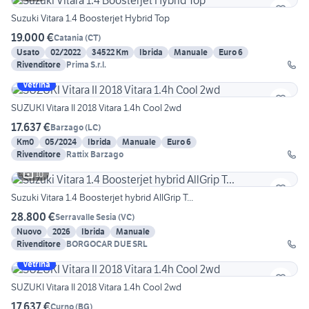
Suzuki Vitara 1.4 Boosterjet Hybrid Top
19.000 €
Catania
(
CT
)
Usato
02/2022
34522 Km
Ibrida
Manuale
Euro 6
Rivenditore
Prima S.r.l.
Vetrina
SUZUKI Vitara II 2018 Vitara 1.4h Cool 2wd
17.637 €
Barzago
(
LC
)
Km0
05/2024
Ibrida
Manuale
Euro 6
Rivenditore
Rattix Barzago
10
Suzuki Vitara 1.4 Boosterjet hybrid AllGrip T...
28.800 €
Serravalle Sesia
(
VC
)
Nuovo
2026
Ibrida
Manuale
Rivenditore
BORGOCAR DUE SRL
Vetrina
SUZUKI Vitara II 2018 Vitara 1.4h Cool 2wd
17.637 €
Curno
(
BG
)