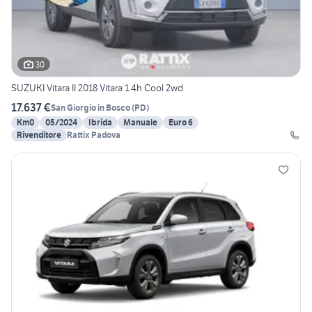
30
SUZUKI Vitara II 2018 Vitara 1.4h Cool 2wd
17.637 €
San Giorgio in Bosco
(
PD
)
Km0
05/2024
Ibrida
Manuale
Euro 6
Rivenditore
Rattix Padova