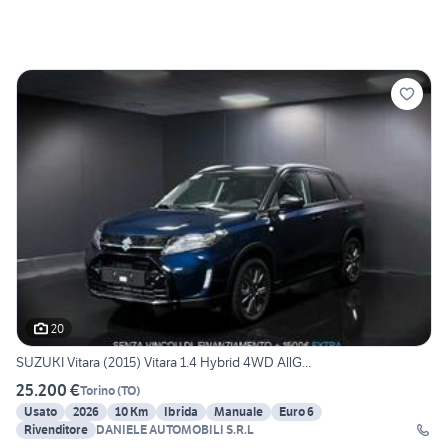
20
SUZUKI Vitara (2015) Vitara 1.4 Hybrid 4WD AllG...
25.200 €
Torino
(
TO
)
Usato
2026
10 Km
Ibrida
Manuale
Euro 6
Rivenditore
DANIELE AUTOMOBILI S.R.L