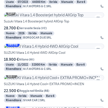
Usato
07/2023
44000 Km
Ibrida
Manuale
Euro 6
Rivenditore
M.F.MOTORS & C.SRL
8
Suzuki Vitara 1.4 Boosterjet hybrid AllGrip Top
28.700 €
Serravalle Sesia
(
VC
)
Nuovo
2026
Ibrida
Manuale
Rivenditore
BORGOCAR DUE SRL
Vetrina
SUZUKI Vitara 1.4 Hybrid 4WD AllGrip Cool
18.900 €
Milano
(
MI
)
Usato
11/2022
32000 Km
Ibrida
Manuale
Euro 6
Rivenditore
M.F.MOTORS & C.SRL
22
SUZUKI Vitara 1.4 Hybrid Cool+ EXTRA PROMO+INCEN
22.500 €
Reggio nell'Emilia
(
RE
)
Nuovo
Ibrida
Manuale
Euro 6
Rivenditore
SIVAR CAR 2 SRL
Vetrina