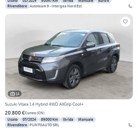
Usato
01/2024
50047 Km
Ibrida
Manuale
Euro 6
Rivenditore
Autoteam 9 - Intergea Nord Est
14
Suzuki Vitara 1.4 Hybrid 4WD AllGrip Cool+
20.800 €
Cuneo
(
CN
)
Usato
07/2024
89000 Km
Ibrida
Manuale
Rivenditore
PUNTOAUTO SRL