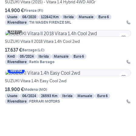
SUZUKI Vitara (2015) - Vitara 1.4 Hybrid 4WD AllGr
14.900 €
Firenze
(
FI
)
Usato
08/2020
122642 Km
Ibrida
Manuale
Euro 6
Rivenditore
TM WAGEN FIRENZE SRL
30
SUZUKI Vitara II 2018 Vitara 1.4h Cool 2wd
17.637 €
Barzago
(
LC
)
Km0
05/2024
Ibrida
Manuale
Euro 6
Rivenditore
Rattix Barzago
Vetrina
SUZUKI Vitara 1.4h Easy Cool 2wd
18.900 €
Modena
(
MO
)
Usato
06/2024
26593 Km
Ibrida
Manuale
Euro 6
Rivenditore
FERRARI MOTORS