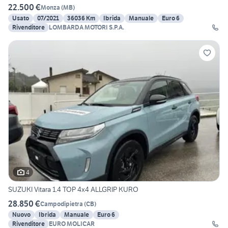
22.500 €
Monza
(
MB
)
Usato
07/2021
36036 Km
Ibrida
Manuale
Euro 6
Rivenditore
LOMBARDA MOTORI S.P.A.
4
SUZUKI Vitara 1.4 TOP 4x4 ALLGRIP KURO
28.850 €
Campodipietra
(
CB
)
Nuovo
Ibrida
Manuale
Euro 6
Rivenditore
EURO MOLICAR