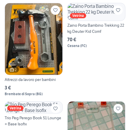
Vetrina
Zaino Porta Bambino Trekking 22
kg Deuter Kid Comf
70 €
Cesena
(
FC
)
2
Attrezzi da lavoro per bambini
3 €
Brembate di Sopra
(
BG
)
Vetrina
Trio Peg Perego Book 51 Lounge
+ Base Isofix