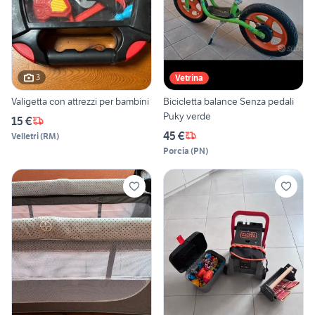
3
Vetrina
Valigetta con attrezzi per bambini
Bicicletta balance Senza pedali
Puky verde
15 €
45 €
Velletri
(
RM
)
Porcia
(
PN
)