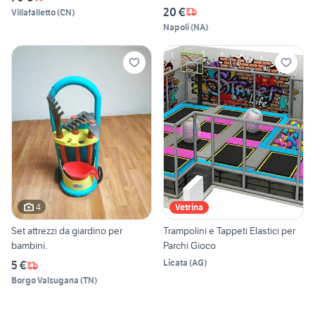
20 €
Villafalletto
(
CN
)
Napoli
(
NA
)
4
Vetrina
Set attrezzi da giardino per
Trampolini e Tappeti Elastici per
bambini.
Parchi Gioco
Licata
(
AG
)
5 €
Borgo Valsugana
(
TN
)