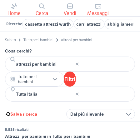
Home
Cerca
Vendi
Messaggi
cassetta attrezzi wurth
carri attrezzi
abbigliamento 
Ricerche
Subito
Tutto per i bambini
attrezzi per bambini
Cosa cerchi?
Tutto per i
Filtri
bambini
Salva ricerca
Dal più rilevante
5.585 risultati
Attrezzi per bambini in Tutto per i bambini