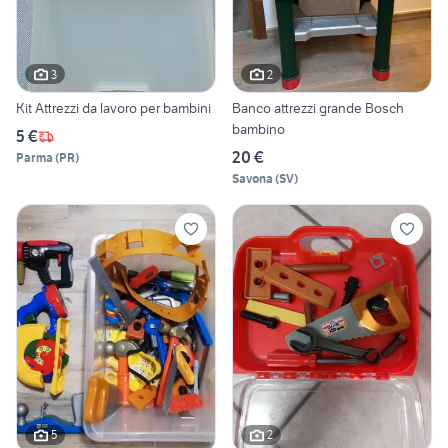
3
2
Kit Attrezzi da lavoro per bambini
Banco attrezzi grande Bosch
bambino
5 €
20 €
Parma
(
PR
)
Savona
(
SV
)
5
2