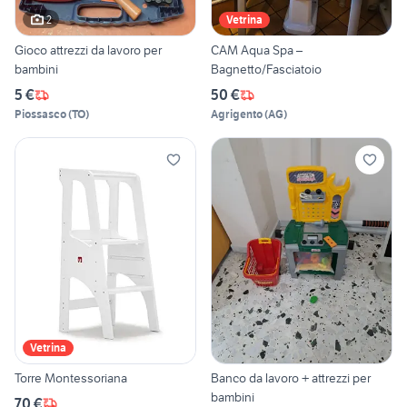
2
Vetrina
Gioco attrezzi da lavoro per
CAM Aqua Spa –
bambini
Bagnetto/Fasciatoio
5 €
50 €
Piossasco
(
TO
)
Agrigento
(
AG
)
Vetrina
Torre Montessoriana
Banco da lavoro + attrezzi per
bambini
70 €