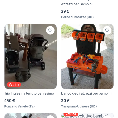
Attrezzi per Bambini
29 €
Corno di Rosazzo
(
UD
)
Vetrina
Trio Inglesina tenuto benissimo
Banco degli attrezzi per bambini
450 €
30 €
Ponzano Veneto
(
TV
)
Trivignano Udinese
(
UD
)
Vetrina