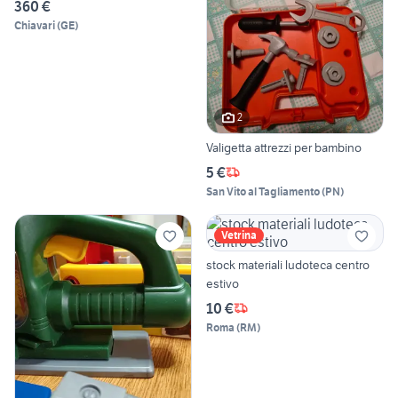
360 €
Chiavari
(
GE
)
2
Valigetta attrezzi per bambino
5 €
San Vito al Tagliamento
(
PN
)
Vetrina
stock materiali ludoteca centro
estivo
10 €
Roma
(
RM
)