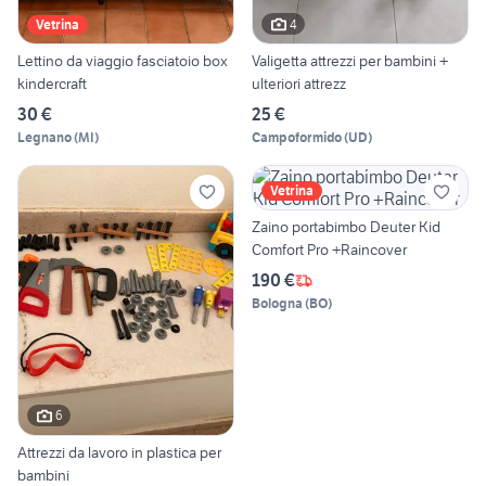
4
Vetrina
Lettino da viaggio fasciatoio box
Valigetta attrezzi per bambini +
kindercraft
ulteriori attrezz
30 €
25 €
Legnano
(
MI
)
Campoformido
(
UD
)
Vetrina
Zaino portabimbo Deuter Kid
Comfort Pro +Raincover
190 €
Bologna
(
BO
)
6
Attrezzi da lavoro in plastica per
bambini