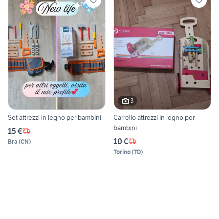
3
Set attrezzi in legno per bambini
Carrello attrezzi in legno per
bambini
15 €
10 €
Bra
(
CN
)
Torino
(
TO
)