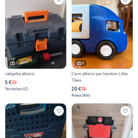
5
6
valigetta attrezzi
Carro attrezzi per bambini Little
Tikes
5 €
20 €
Terracina
(
LT
)
Roma
(
RM
)