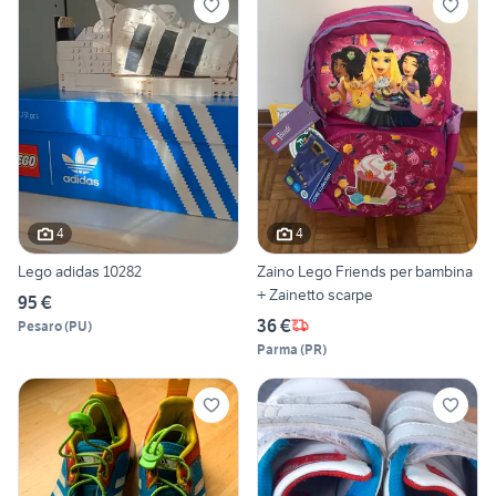
4
4
Lego adidas 10282
Zaino Lego Friends per bambina
+ Zainetto scarpe
95 €
36 €
Pesaro
(
PU
)
Parma
(
PR
)