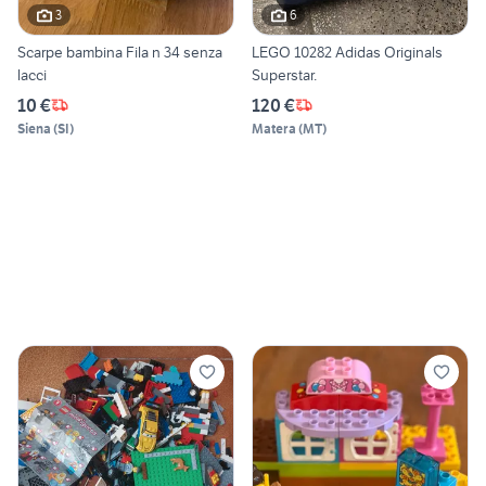
3
6
Scarpe bambina Fila n 34 senza
LEGO 10282 Adidas Originals
lacci
Superstar.
10 €
120 €
Siena
(
SI
)
Matera
(
MT
)