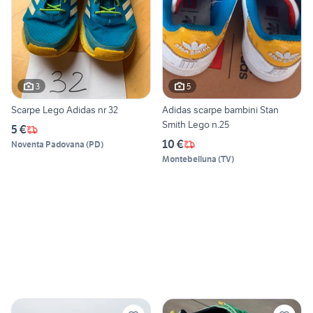
3
5
Scarpe Lego Adidas nr 32
Adidas scarpe bambini Stan
Smith Lego n.25
5 €
10 €
Noventa Padovana
(
PD
)
Montebelluna
(
TV
)