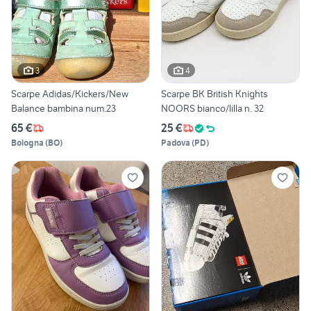
3
4
Scarpe Adidas/Kickers/New
Scarpe BK British Knights
Balance bambina num.23
NOORS bianco/lilla n. 32
65 €
25 €
Bologna
(
BO
)
Padova
(
PD
)