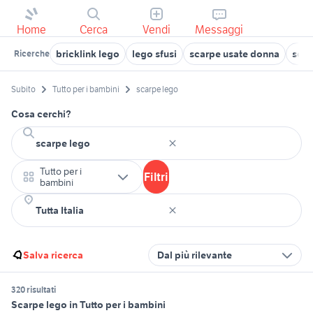
Home
Cerca
Vendi
Messaggi
bricklink lego
lego sfusi
scarpe usate donna
scar
Ricerche
Subito
Tutto per i bambini
scarpe lego
Cosa cerchi?
Tutto per i
Filtri
bambini
Salva ricerca
Dal più rilevante
320 risultati
Scarpe lego in Tutto per i bambini