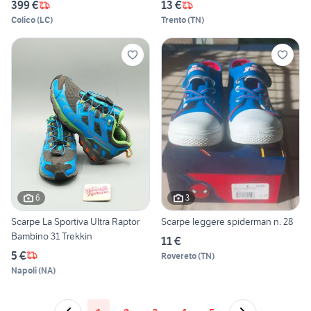
399 €
13 €
Colico
(
LC
)
Trento
(
TN
)
6
3
Scarpe La Sportiva Ultra Raptor
Scarpe leggere spiderman n. 28
Bambino 31 Trekkin
11 €
5 €
Rovereto
(
TN
)
Napoli
(
NA
)