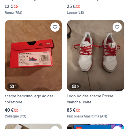
12 €
25 €
Roma
(
RM
)
Lecce
(
LE
)
4
6
scarpe bambino lego adidas
Lego Adidas scarpe Rosse
collezione
bianche usate
40 €
85 €
Collegno
(
TO
)
Falconara Marittima
(
AN
)