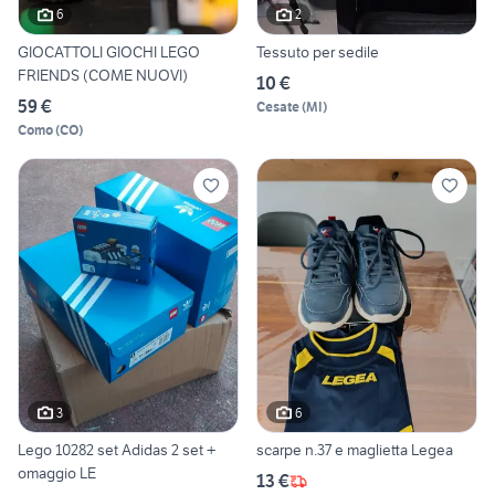
6
2
GIOCATTOLI GIOCHI LEGO
Tessuto per sedile
FRIENDS (COME NUOVI)
10 €
59 €
Cesate
(
MI
)
Como
(
CO
)
3
6
Lego 10282 set Adidas 2 set +
scarpe n.37 e maglietta Legea
omaggio LE
13 €