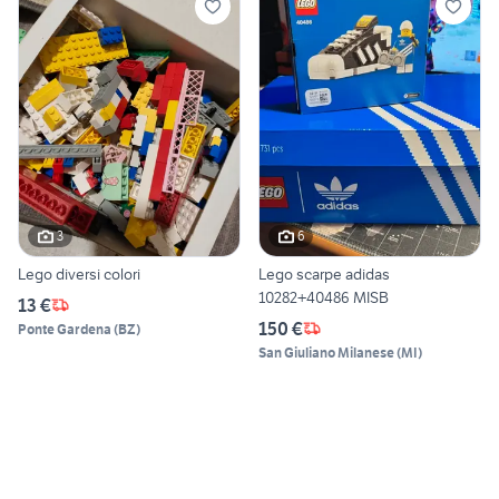
3
6
Lego diversi colori
Lego scarpe adidas
10282+40486 MISB
13 €
150 €
Ponte Gardena
(
BZ
)
San Giuliano Milanese
(
MI
)