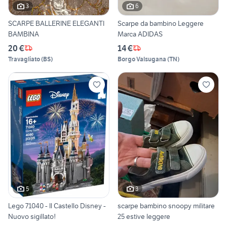
3
6
SCARPE BALLERINE ELEGANTI
Scarpe da bambino Leggere
BAMBINA
Marca ADIDAS
20 €
14 €
Travagliato
(
BS
)
Borgo Valsugana
(
TN
)
5
3
Lego 71040 - Il Castello Disney -
scarpe bambino snoopy militare
Nuovo sigillato!
25 estive leggere