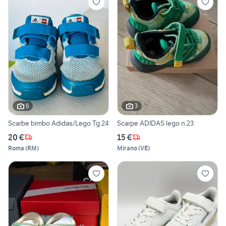
6
3
Scarbe bimbo Adidas/Lego Tg 24
Scarpe ADIDAS lego n.23
20 €
15 €
Roma
(
RM
)
Mirano
(
VE
)