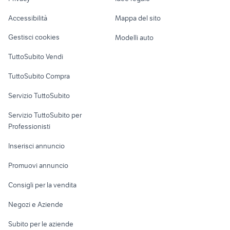
Garage e box
divani usati
tagliasiepi usato
Caravan e Camper
Accessibilità
Mappa del sito
Loft, mansarde e
Veicoli commerciali
altro
Gestisci cookies
Modelli auto
Case vacanza
TuttoSubito Vendi
Uffici e Locali
TuttoSubito Compra
commerciali
Servizio TuttoSubito
elettronica
per la casa e la
sports e hobby
Servizio TuttoSubito per
persona
Informatica
Animali
Professionisti
Arredamento e
Console e
Accessori per
Casalinghi
Inserisci annuncio
Videogiochi
animali
Elettrodomestici
Promuovi annuncio
Audio/Video
Musica e Film
Giardino e Fai da te
Consigli per la vendita
Fotografia
Libri e Riviste
Abbigliamento e
Negozi e Aziende
Telefonia
Strumenti Musicali
Accessori
Subito per le aziende
Sports