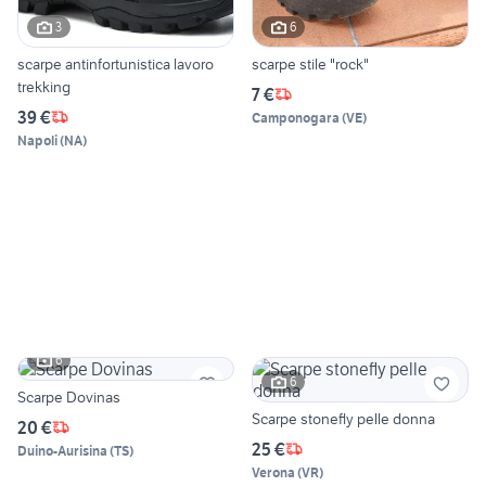
3
6
scarpe antinfortunistica lavoro
scarpe stile "rock"
trekking
7 €
39 €
Camponogara
(
VE
)
Napoli
(
NA
)
6
6
Scarpe Dovinas
Scarpe stonefly pelle donna
20 €
25 €
Duino-Aurisina
(
TS
)
Verona
(
VR
)