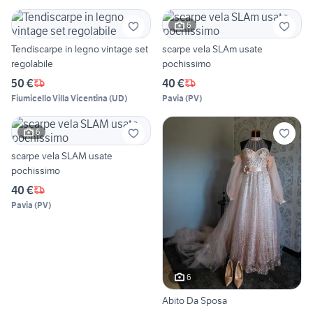
6
Tendiscarpe in legno vintage set
scarpe vela SLAm usate
regolabile
pochissimo
50 €
40 €
Fiumicello Villa Vicentina
(
UD
)
Pavia
(
PV
)
6
scarpe vela SLAM usate
pochissimo
40 €
Pavia
(
PV
)
6
Abito Da Sposa