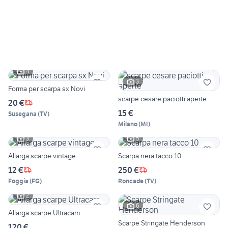
4
3
Forma per scarpa sx Novi
scarpe cesare paciotti aperte
20 €
15 €
Susegana
(
TV
)
Milano
(
MI
)
3
5
Allarga scarpe vintage
Scarpa nera tacco 10
12 €
250 €
Foggia
(
FG
)
Roncade
(
TV
)
2
6
Allarga scarpe Ultracam
Scarpe Stringate Henderson
120 €