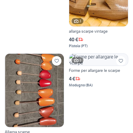
3
allarga scarpe vintage
40 €
Pistoia
(
PT
)
3
Forme per allargare le scarpe
4 €
Modugno
(
BA
)
Allarga scarpe