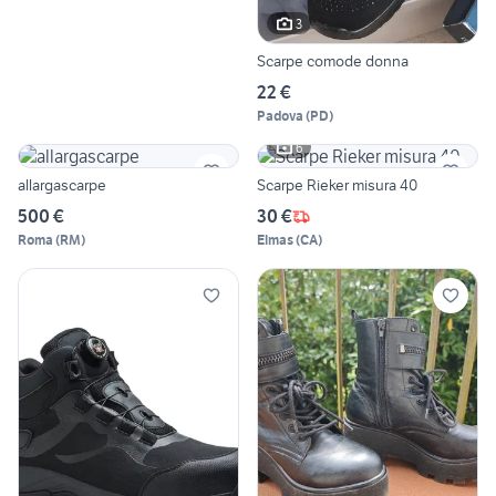
3
Scarpe comode donna
22 €
Padova
(
PD
)
6
allargascarpe
Scarpe Rieker misura 40
500 €
30 €
Roma
(
RM
)
Elmas
(
CA
)