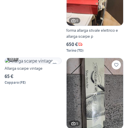
6
forma allarga stivale elettrico e
allarga scarpe p
650 €
Torino
(
TO
)
5
Allarga scarpe vintage
65 €
Copparo
(
FE
)
5