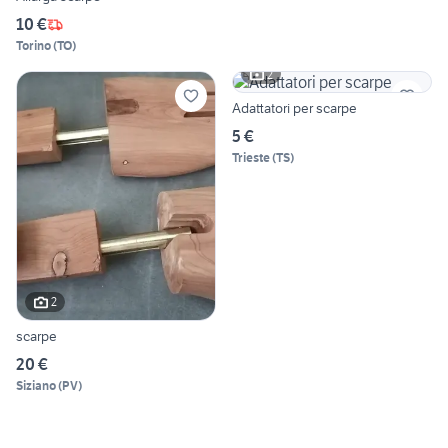
10 €
Torino
(
TO
)
2
Adattatori per scarpe
5 €
Trieste
(
TS
)
2
scarpe
20 €
Siziano
(
PV
)