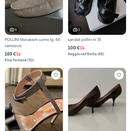
6
3
POLLINI Mocassini uomo tg. 44
sandali pollini nr 35
camoscio
100 €
169 €
Reggio nell'Emilia
(
RE
)
Pino Torinese
(
TO
)