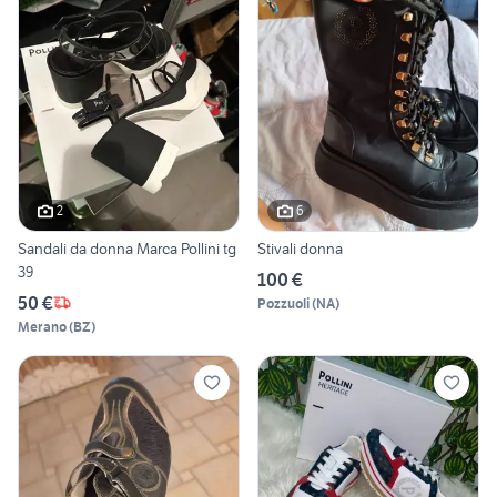
2
6
Sandali da donna Marca Pollini tg
Stivali donna
39
100 €
50 €
Pozzuoli
(
NA
)
Merano
(
BZ
)