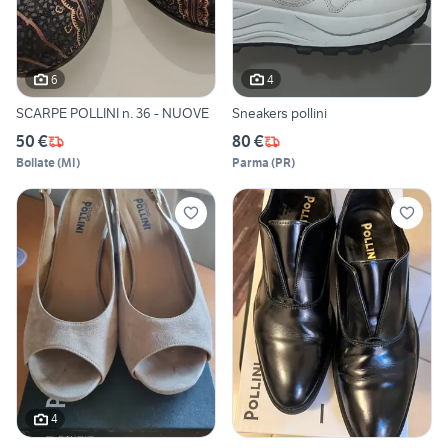
6
4
SCARPE POLLINI n. 36 - NUOVE
Sneakers pollini
50 €
80 €
Bollate
(
MI
)
Parma
(
PR
)
4