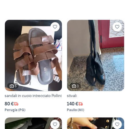
6
3
sandali in cuoio intrecciato Pollini
stivali
80 €
140 €
Perugia
(
PG
)
Paullo
(
MI
)