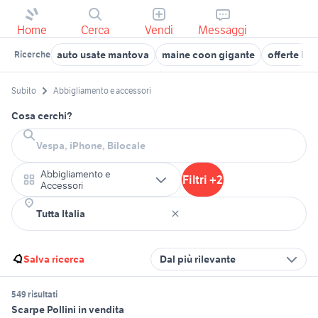
Home
Cerca
Vendi
Messaggi
auto usate mantova
maine coon gigante
offerte la
Ricerche
Subito
Abbigliamento e accessori
Cosa cerchi?
Abbigliamento e
Filtri +2
Accessori
Salva ricerca
Dal più rilevante
549 risultati
Scarpe Pollini in vendita