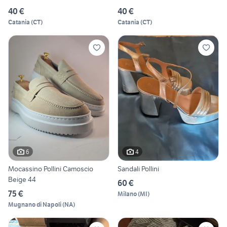
40 €
40 €
Catania
(
CT
)
Catania
(
CT
)
6
4
Mocassino Pollini Camoscio
Sandali Pollini
Beige 44
60 €
75 €
Milano
(
MI
)
Mugnano di Napoli
(
NA
)