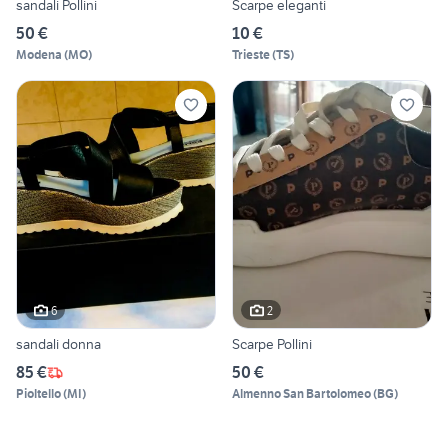
sandali Pollini
Scarpe eleganti
50 €
10 €
Modena
(
MO
)
Trieste
(
TS
)
6
2
sandali donna
Scarpe Pollini
85 €
50 €
Pioltello
(
MI
)
Almenno San Bartolomeo
(
BG
)