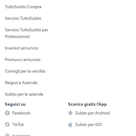
Uffici e Locali
TuttoSubito Compra
commerciali
Servizio TuttoSubito
elettronica
per la casa e la
sports e hobby
Servizio TuttoSubito per
persona
Informatica
Animali
Professionisti
Arredamento e
Console e
Accessori per
Casalinghi
Inserisci annuncio
Videogiochi
animali
Elettrodomestici
Promuovi annuncio
Audio/Video
Musica e Film
Giardino e Fai da te
Consigli per la vendita
Fotografia
Libri e Riviste
Abbigliamento e
Negozi e Aziende
Telefonia
Strumenti Musicali
Accessori
Subito per le aziende
Sports
Tutto per i bambini
Seguici su
Scarica gratis l'App
Biciclette
Facebook
Subito per Android
Collezionismo
TikTok
Subito per iOS
Instagram