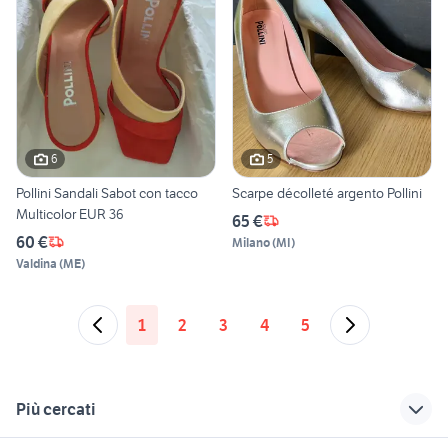
6
5
Pollini Sandali Sabot con tacco
Scarpe décolleté argento Pollini
Multicolor EUR 36
65 €
60 €
Milano
(
MI
)
Valdina
(
ME
)
1
2
3
4
5
Più cercati