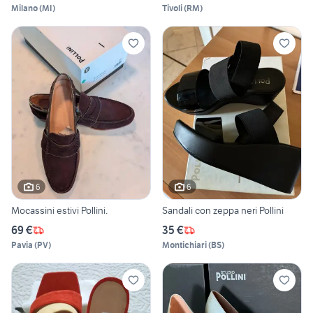
Milano
(
MI
)
Tivoli
(
RM
)
6
6
Mocassini estivi Pollini.
Sandali con zeppa neri Pollini
69 €
35 €
Pavia
(
PV
)
Montichiari
(
BS
)