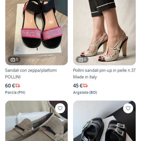
5
6
Sandali con zeppa/platform
Pollini sandali pin-up in pelle n.37
POLLINI
Made in Italy
60 €
45 €
Porcia
(
PN
)
Argelato
(
BO
)