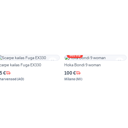
Vetrina
carpe kailas Fuga EX330
Hoka Bondi 9 woman
5 €
100 €
harvensod
(
AO
)
Milano
(
MI
)