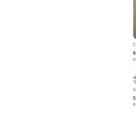
C
6
C
S
5
P