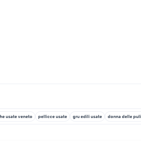
he usate veneto
pellicce usate
gru edili usate
donna delle puli