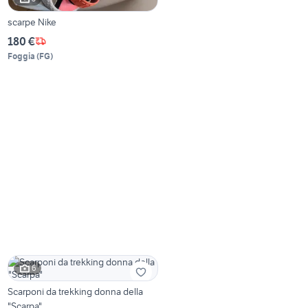
scarpe Nike
180 €
Foggia
(
FG
)
6
Scarponi da trekking donna della
"Scarpa"