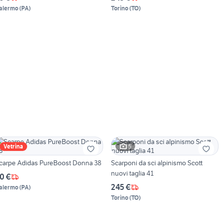
alermo
(
PA
)
Torino
(
TO
)
5
Vetrina
carpe Adidas PureBoost Donna 38
Scarponi da sci alpinismo Scott
nuovi taglia 41
0 €
245 €
alermo
(
PA
)
Torino
(
TO
)