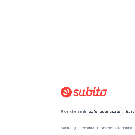
cafe racer usate
barc
Ricerche
simili
Subito
In vendita
scarpe usate donna