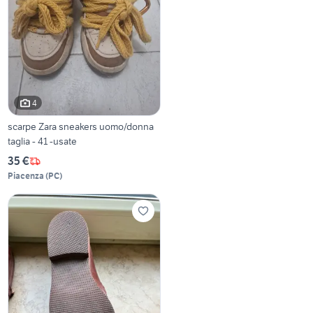
4
scarpe Zara sneakers uomo/donna
taglia - 41 -usate
35 €
Piacenza
(
PC
)