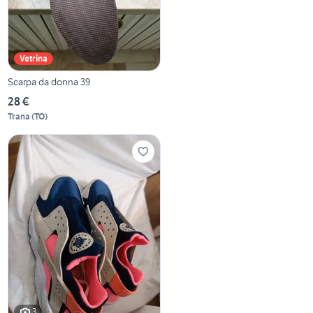
Vetrina
Scarpa da donna 39
28 €
Trana
(
TO
)
3