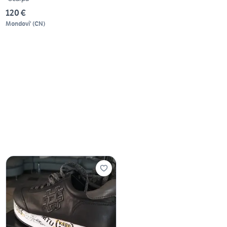
120 €
Mondovi'
(
CN
)