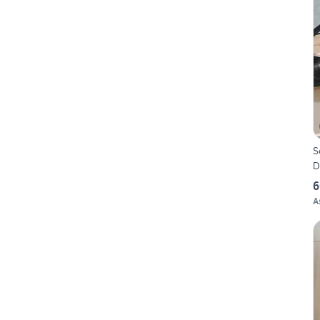
S
D
6
A