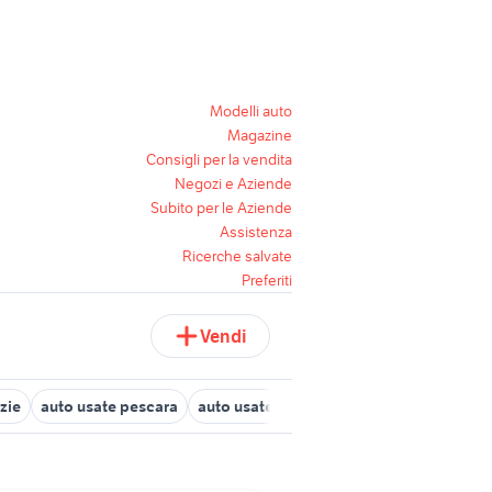
Modelli auto
Magazine
Consigli per la vendita
Negozi e Aziende
Subito per le Aziende
Assistenza
Ricerche salvate
Preferiti
Vendi
zie
auto usate pescara
auto usate lecco
dorigoni auto usate