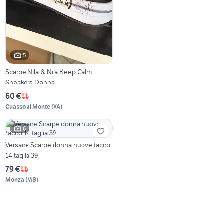
5
Scarpe Nila & Nila Keep Calm
Sneakers Donna
60 €
Cuasso al Monte
(
VA
)
6
Versace Scarpe donna nuove tacco
14 taglia 39
79 €
Monza
(
MB
)