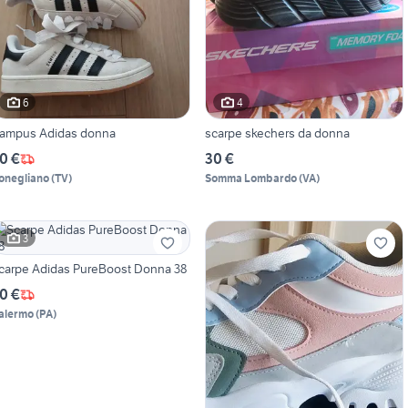
6
4
ampus Adidas donna
scarpe skechers da donna
0 €
30 €
onegliano
(
TV
)
Somma Lombardo
(
VA
)
3
carpe Adidas PureBoost Donna 38
0 €
alermo
(
PA
)