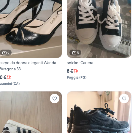
6
6
carpe da donna eleganti Wanda
snicker Carrera
'Aragona 33
8 €
0 €
Foggia
(
FG
)
ssemini
(
CA
)