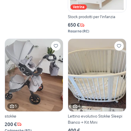
Vetrina
Stock prodotti per l'infanzia
650 €
Rosarno
(
RC
)
5
4
stokke
Lettino evolutivo Stokke Sleepi
Bianco + Kit Mini
200 €
400 €
Cadoneghe
(
PD
)