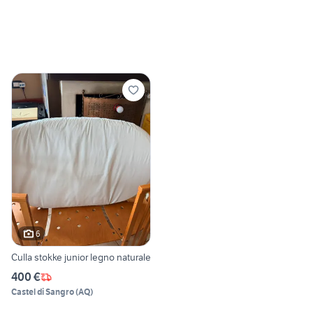
6
Culla stokke junior legno naturale
400 €
Castel di Sangro
(
AQ
)