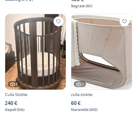
Segrate
(
MI
)
6
3
Culla Stokke
culla stokke
240 €
60 €
Napoli
(
NA
)
Maranello
(
MO
)