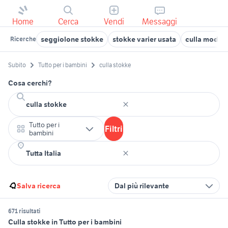
Home
Cerca
Vendi
Messaggi
seggiolone stokke
stokke varier usata
culla moder
Ricerche
Subito
Tutto per i bambini
culla stokke
Cosa cerchi?
Tutto per i
Filtri
bambini
Salva ricerca
Dal più rilevante
671 risultati
Culla stokke in Tutto per i bambini