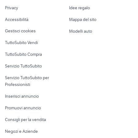
Vesuviana
Nautica
lavoro
Privacy
Idee regalo
Garage e box
ferrari gioco
gioco biliardo classico
Caravan e Camper
Accessibilità
Mappa del sito
gonfiabili
giochi mobile
Loft, mansarde e
Veicoli commerciali
altro
Gestisci cookies
Modelli auto
Case vacanza
TuttoSubito Vendi
Uffici e Locali
TuttoSubito Compra
commerciali
Servizio TuttoSubito
elettronica
per la casa e la
sports e hobby
Servizio TuttoSubito per
persona
Informatica
Animali
Professionisti
Arredamento e
Console e
Accessori per
Casalinghi
Inserisci annuncio
Videogiochi
animali
Elettrodomestici
Promuovi annuncio
Audio/Video
Musica e Film
Giardino e Fai da te
Consigli per la vendita
Fotografia
Libri e Riviste
Abbigliamento e
Negozi e Aziende
Telefonia
Strumenti Musicali
Accessori