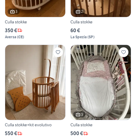
3
2
Culla stokke
Culla stokke
350 €
60 €
Aversa
(
CE
)
La Spezia
(
SP
)
3
Culla stokke+kit evolutivo
Culla stokke
550 €
500 €