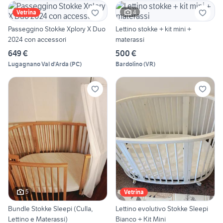
4
Vetrina
Passeggino Stokke Xplory X Duo
Lettino stokke + kit mini +
2024 con accessori
materassi
649 €
500 €
Lugagnano Val d'Arda
(
PC
)
Bardolino
(
VR
)
5
Vetrina
Bundle Stokke Sleepi (Culla,
Lettino evolutivo Stokke Sleepi
Lettino e Materassi)
Bianco + Kit Mini