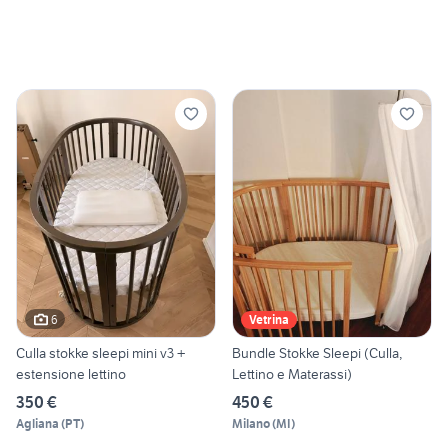
6
Vetrina
Culla stokke sleepi mini v3 +
Bundle Stokke Sleepi (Culla,
estensione lettino
Lettino e Materassi)
350 €
450 €
Agliana
(
PT
)
Milano
(
MI
)