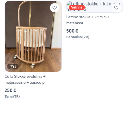
Vetrina
Lettino stokke + kit mini +
materassi
500 €
Bardolino
(
VR
)
2
Culla Stokke evolutiva +
materassino + paracolpi
250 €
Terni
(
TR
)