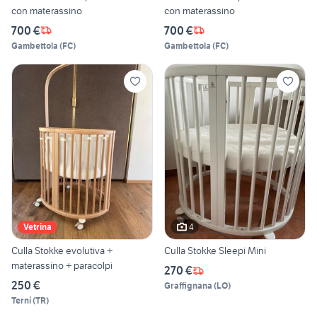
con materassino
con materassino
700 €
700 €
Gambettola
(
FC
)
Gambettola
(
FC
)
4
Vetrina
Culla Stokke evolutiva +
Culla Stokke Sleepi Mini
materassino + paracolpi
270 €
250 €
Graffignana
(
LO
)
Terni
(
TR
)