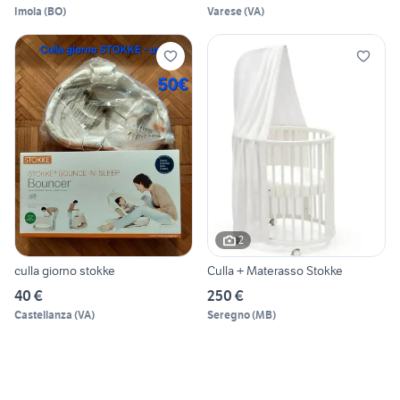
Imola
(
BO
)
Varese
(
VA
)
2
culla giorno stokke
Culla + Materasso Stokke
40 €
250 €
Castellanza
(
VA
)
Seregno
(
MB
)