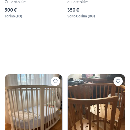
Culla stokke
culla stokke
500 €
350 €
Torino
(
TO
)
Solto Collina
(
BG
)