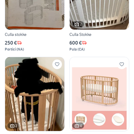
2
Culla stokke
Culla Stokke
250 €
600 €
Portici
(
NA
)
Pula
(
CA
)
2
4