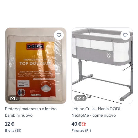
2
4
Proteggi materasso x lettino
Lettino Culla - Nania DODI -
bambini nuovo
NextoMe - come nuovo
12 €
40 €
Biella
(
BI
)
Firenze
(
FI
)