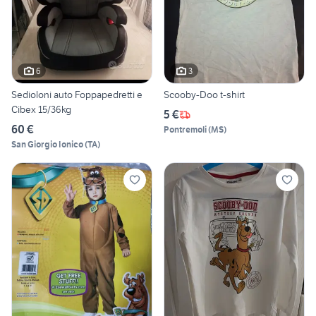
6
3
Sedioloni auto Foppapedretti e
Scooby-Doo t-shirt
Cibex 15/36kg
5 €
60 €
Pontremoli
(
MS
)
San Giorgio Ionico
(
TA
)