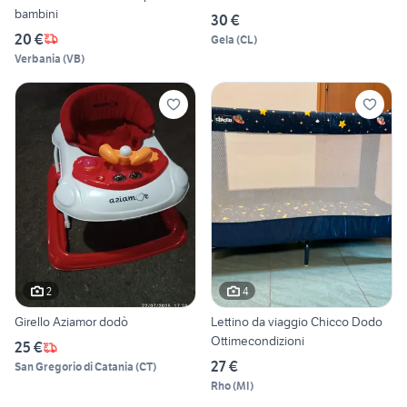
bambini
30 €
20 €
Gela
(
CL
)
Verbania
(
VB
)
2
4
Girello Aziamor dodò
Lettino da viaggio Chicco Dodo
Ottimecondizioni
25 €
27 €
San Gregorio di Catania
(
CT
)
Rho
(
MI
)