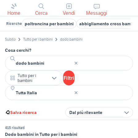
Home
Cerca
Vendi
Messaggi
poltroncina per bambini
abbigliamento cross bambin
Ricerche
Subito
Tutto per i bambini
dodo bambini
Cosa cerchi?
Tutto per i
Filtri
bambini
Salva ricerca
Dal più rilevante
415 risultati
Dodo bambini in Tutto per i bambini