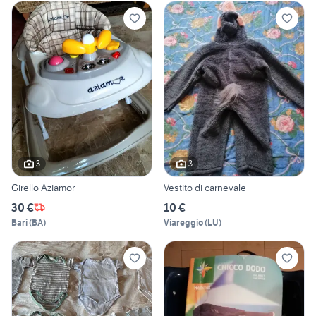
3
3
Girello Aziamor
Vestito di carnevale
30 €
10 €
Bari
(
BA
)
Viareggio
(
LU
)