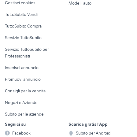
Gestisci cookies
Modelli auto
Case vacanza
TuttoSubito Vendi
Uffici e Locali
TuttoSubito Compra
commerciali
Servizio TuttoSubito
elettronica
per la casa e la
sports e hobby
Servizio TuttoSubito per
persona
Informatica
Animali
Professionisti
Arredamento e
Console e
Accessori per
Casalinghi
Inserisci annuncio
Videogiochi
animali
Elettrodomestici
Promuovi annuncio
Audio/Video
Musica e Film
Giardino e Fai da te
Consigli per la vendita
Fotografia
Libri e Riviste
Abbigliamento e
Negozi e Aziende
Telefonia
Strumenti Musicali
Accessori
Subito per le aziende
Sports
Tutto per i bambini
Seguici su
Scarica gratis l'App
Biciclette
Facebook
Subito per Android