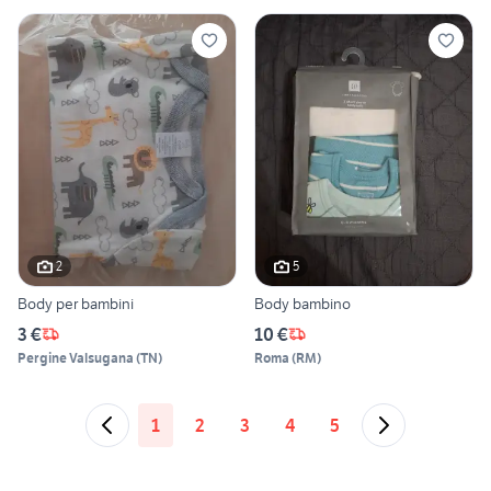
2
5
Body per bambini
Body bambino
3 €
10 €
Pergine Valsugana
(
TN
)
Roma
(
RM
)
1
2
3
4
5