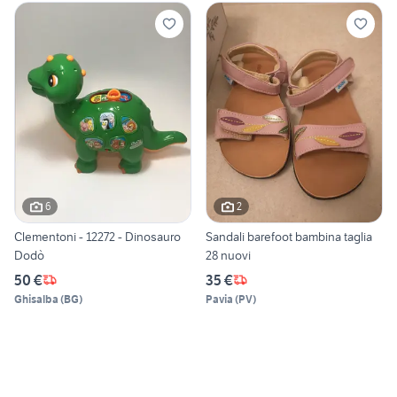
6
2
Clementoni - 12272 - Dinosauro
Sandali barefoot bambina taglia
Dodò
28 nuovi
50 €
35 €
Ghisalba
(
BG
)
Pavia
(
PV
)