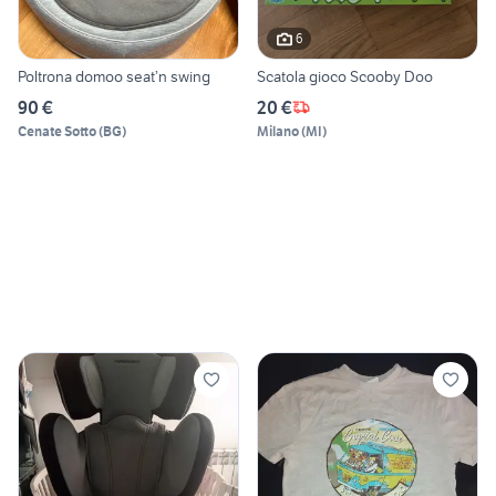
6
Poltrona domoo seat’n swing
Scatola gioco Scooby Doo
90 €
20 €
Cenate Sotto
(
BG
)
Milano
(
MI
)