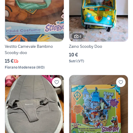
4
Vestito Carnevale Bambino
Zaino Scooby Doo
Scooby-doo
10 €
15 €
Sutri
(
VT
)
Fiorano Modenese
(
MO
)