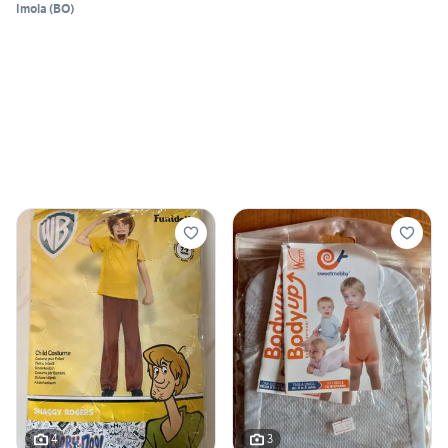
Imola
(
BO
)
4
3