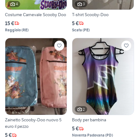
4
3
Costume Carnevale Scooby Doo
T-shirt Scooby-Doo
15 €
5 €
Reggiolo
(
RE
)
Scafa
(
PE
)
2
Zainetto Scooby-Doo nuovo 5
Body per bambina
euro il pezzo
5 €
5 €
Noventa Padovana
(
PD
)