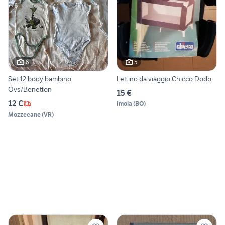
6
5
Set 12 body bambino
Lettino da viaggio Chicco Dodo
Ovs/Benetton
15 €
12 €
Imola
(
BO
)
Mozzecane
(
VR
)