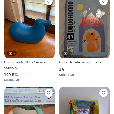
3
5
Dodo mee to BLU - Sedia a
Gioco di carte bambini 4-7 anni
dondolo
1 €
140 €
Chieri
(
TO
)
Milano
(
MI
)