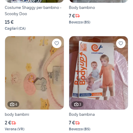
Costume Shaggy per bambino -
Body bambino
Scooby Doo
7 €
15 €
Bovezzo
(
BS
)
Cagliari
(
CA
)
4
3
body bambini
Body bambina
2 €
7 €
Verona
(
VR
)
Bovezzo
(
BS
)