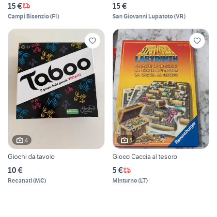
15 €
15 €
Campi Bisenzio
(
FI
)
San Giovanni Lupatoto
(
VR
)
4
5
Giochi da tavolo
Gioco Caccia al tesoro
10 €
5 €
Recanati
(
MC
)
Minturno
(
LT
)