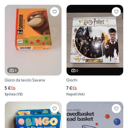
4
6
Gioco da tavolo Savana
Giochi
5 €
7 €
Spinea
(
VE
)
Napoli
(
NA
)