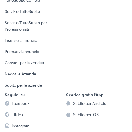
TuttoSubito Compra
commerciali
Servizio TuttoSubito
elettronica
per la casa e la
sports e hobby
Servizio TuttoSubito per
persona
Informatica
Animali
Professionisti
Arredamento e
Console e
Accessori per
Casalinghi
Inserisci annuncio
Videogiochi
animali
Elettrodomestici
Promuovi annuncio
Audio/Video
Musica e Film
Giardino e Fai da te
Consigli per la vendita
Fotografia
Libri e Riviste
Abbigliamento e
Negozi e Aziende
Telefonia
Strumenti Musicali
Accessori
Subito per le aziende
Sports
Tutto per i bambini
Seguici su
Scarica gratis l'App
Biciclette
Facebook
Subito per Android
Collezionismo
TikTok
Subito per iOS
Instagram