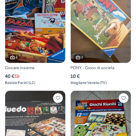
4
3
Giocare insieme
PONY - Gioco di società
40 €
10 €
Bosisio Parini
(
LC
)
Mogliano Veneto
(
TV
)