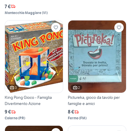
7 €
Montecchio Maggiore
(
VI
)
3
2
King Pong Gioco - Famiglia
Pictureka, gioco da tavolo per
Divertimento Azione
famiglie e amici
9 €
8 €
Colorno
(
PR
)
Fermo
(
FM
)