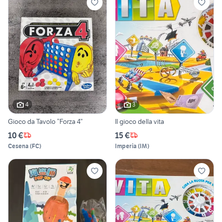
4
3
Gioco da Tavolo “Forza 4”
Il gioco della vita
10 €
15 €
Cesena
(
FC
)
Imperia
(
IM
)