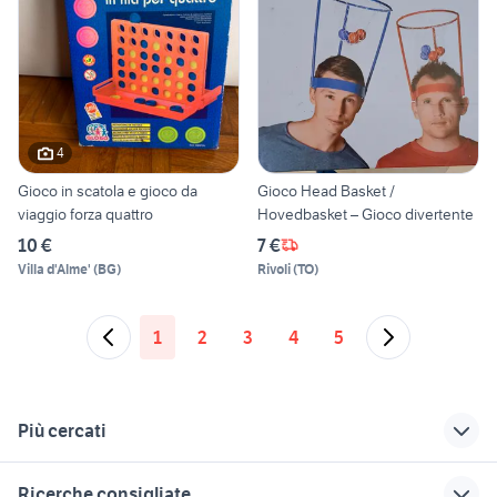
4
Gioco in scatola e gioco da
Gioco Head Basket /
viaggio forza quattro
Hovedbasket – Gioco divertente
10 €
7 €
Villa d'Alme'
(
BG
)
Rivoli
(
TO
)
1
2
3
4
5
Più cercati
Correlati
Richerche simili
Suggerimenti
Ricerche consigliate