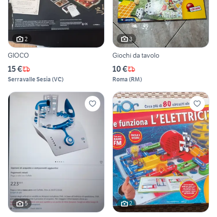
2
3
GIOCO
Giochi da tavolo
15 €
10 €
Serravalle Sesia
(
VC
)
Roma
(
RM
)
5
2