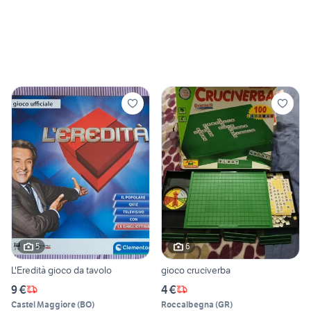
5
6
L'Eredità gioco da tavolo
gioco cruciverba
9 €
4 €
Castel Maggiore
(
BO
)
Roccalbegna
(
GR
)