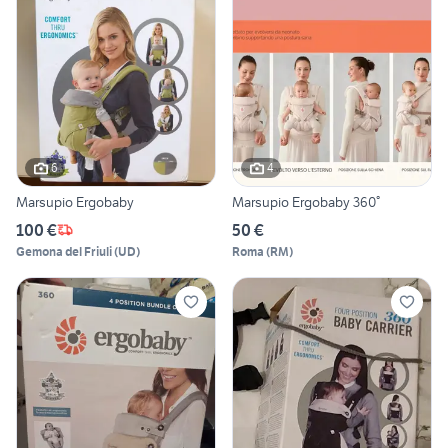
6
4
Marsupio Ergobaby
Marsupio Ergobaby 360°
100 €
50 €
Gemona del Friuli
(
UD
)
Roma
(
RM
)