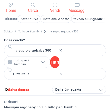
Home
Cerca
Vendi
Messaggi
insta360 x3
insta 360 one x2
tavolo allungabile 36
Ricerche
Subito
Tutto per i bambini
marsupio ergobaby 360
Cosa cerchi?
Tutto per i
Filtri
bambini
Salva ricerca
Dal più rilevante
84 risultati
Marsupio ergobaby 360 in Tutto per i bambini