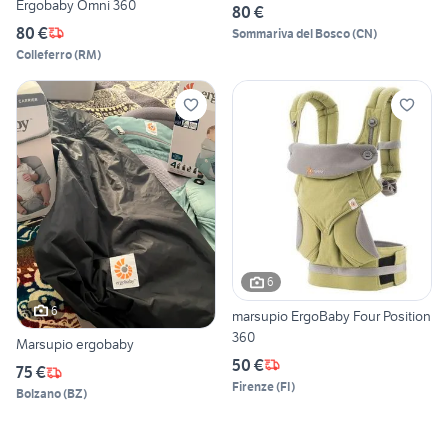
Ergobaby Omni 360
80 €
80 €
Sommariva del Bosco
(
CN
)
Colleferro
(
RM
)
6
6
marsupio ErgoBaby Four Position
360
Marsupio ergobaby
50 €
75 €
Firenze
(
FI
)
Bolzano
(
BZ
)