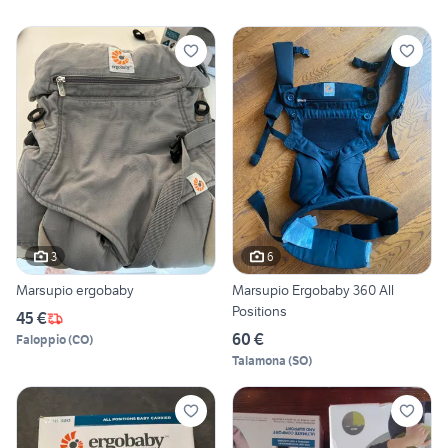
3
6
Marsupio ergobaby
Marsupio Ergobaby 360 All
Positions
45 €
60 €
Faloppio
(
CO
)
Talamona
(
SO
)