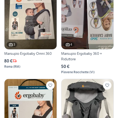
3
4
Marsupio Ergobaby Omni 360
Marsupio Ergobaby 360 +
Riduttore
80 €
50 €
Roma
(
RM
)
Piovene Rocchette
(
VI
)