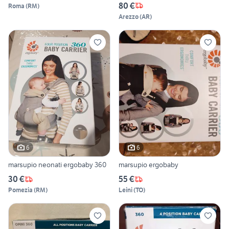
80 €
Roma
(
RM
)
Arezzo
(
AR
)
6
6
marsupio neonati ergobaby 360
marsupio ergobaby
30 €
55 €
Pomezia
(
RM
)
Leini
(
TO
)