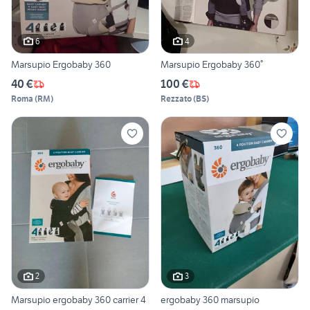
6
4
Marsupio Ergobaby 360
Marsupio Ergobaby 360°
40 €
100 €
Roma
(
RM
)
Rezzato
(
BS
)
2
3
Marsupio ergobaby 360 carrier 4
ergobaby 360 marsupio