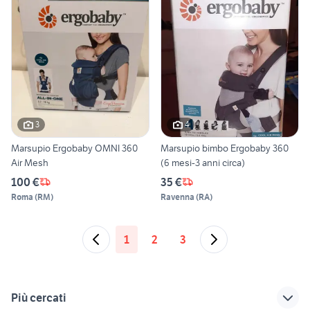
3
4
Marsupio Ergobaby OMNI 360
Marsupio bimbo Ergobaby 360
Air Mesh
(6 mesi-3 anni circa)
100 €
35 €
Roma
(
RM
)
Ravenna
(
RA
)
1
2
3
Più cercati