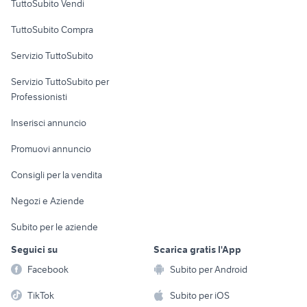
TuttoSubito Vendi
Uffici e Locali
TuttoSubito Compra
commerciali
Servizio TuttoSubito
elettronica
per la casa e la
sports e hobby
Servizio TuttoSubito per
persona
Informatica
Animali
Professionisti
Arredamento e
Console e
Accessori per
Casalinghi
Inserisci annuncio
Videogiochi
animali
Elettrodomestici
Promuovi annuncio
Audio/Video
Musica e Film
Giardino e Fai da te
Consigli per la vendita
Fotografia
Libri e Riviste
Abbigliamento e
Negozi e Aziende
Telefonia
Strumenti Musicali
Accessori
Subito per le aziende
Sports
Tutto per i bambini
Seguici su
Scarica gratis l'App
Biciclette
Facebook
Subito per Android
Collezionismo
TikTok
Subito per iOS