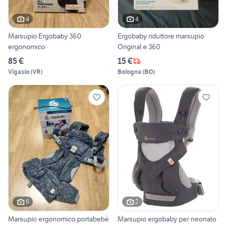
4
4
Marsupio Ergobaby 360
Ergobaby riduttore marsupio
ergonomico
Original e 360
85 €
15 €
Vigasio
(
VR
)
Bologna
(
BO
)
6
2
Marsupio ergonomico portabebè
Marsupio ergobaby per neonato