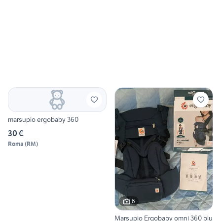
marsupio ergobaby 360
30 €
Roma
(
RM
)
6
Marsupio Ergobaby omni 360 blu