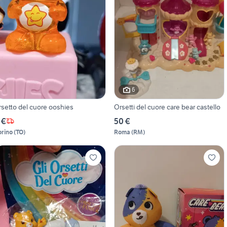
6
rsetto del cuore ooshies
Orsetti del cuore care bear castello
 €
50 €
orino
(
TO
)
Roma
(
RM
)