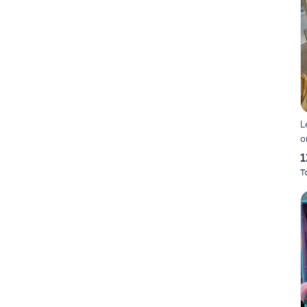
L
o
1
T