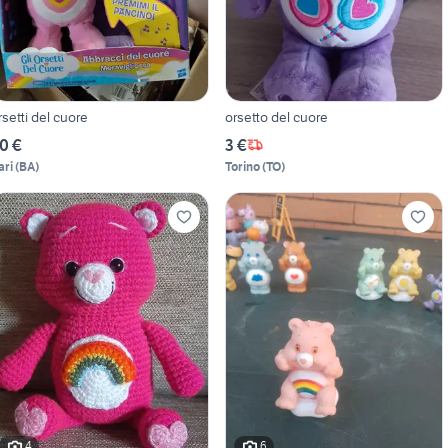
rsetti del cuore
orsetto del cuore
0 €
3 €
ari
(
BA
)
Torino
(
TO
)
4
6