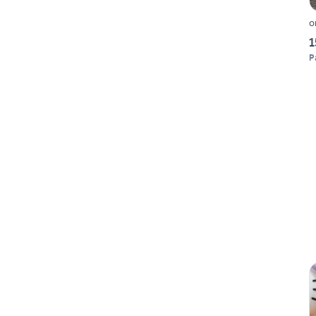
o
1
P