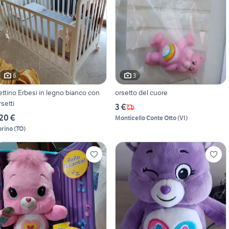
6
3
ettino Erbesi in legno bianco con
orsetto del cuore
rsetti
3 €
20 €
Monticello Conte Otto
(
VI
)
orino
(
TO
)