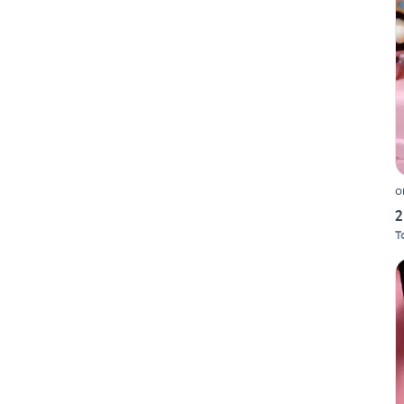
o
2
T