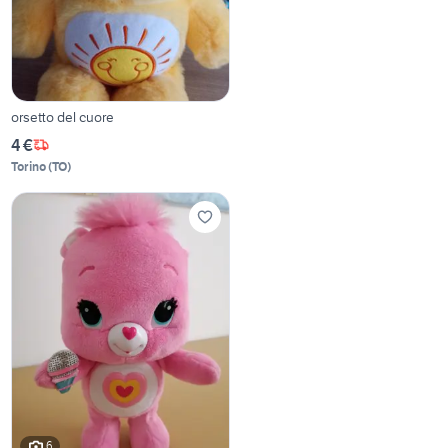
orsetto del cuore
4 €
Torino
(
TO
)
6