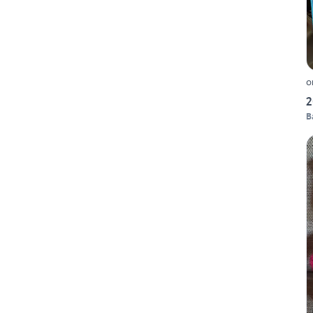
o
2
B