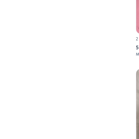
2
5
M