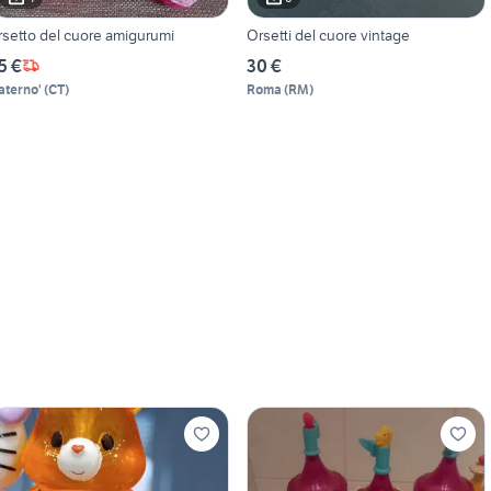
rsetto del cuore amigurumi
Orsetti del cuore vintage
5 €
30 €
aterno'
(
CT
)
Roma
(
RM
)