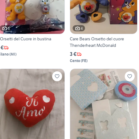
6
4
 Orsetti del Cuore in bustina
Care Bears Orsetto del cuore
Thenderheart McDonald
 €
3 €
ilano
(
MI
)
Cento
(
FE
)