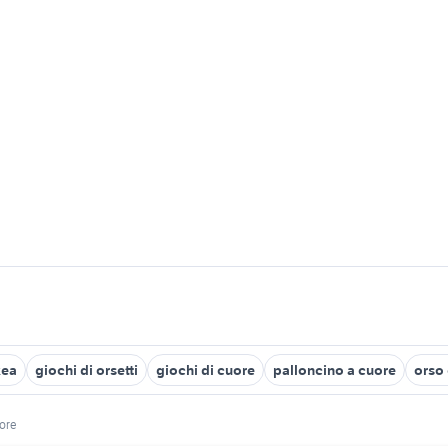
kea
giochi di orsetti
giochi di cuore
palloncino a cuore
orso
uore