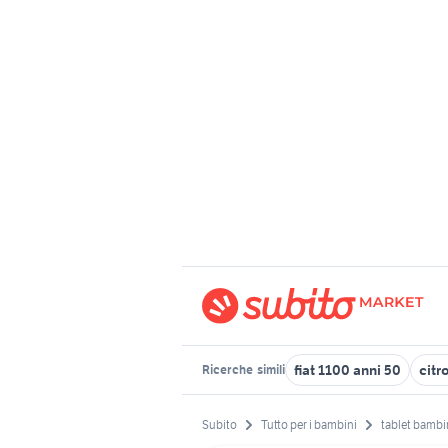
fiat 1100 anni 50
citr
Ricerche
simili
Subito
Tutto per i bambini
tablet bambin