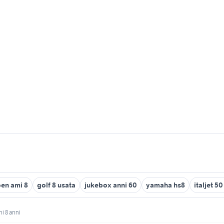
oen ami 8
golf 8 usata
jukebox anni 60
yamaha hs8
italjet 50
i 8 anni