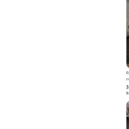
R
n
3
B