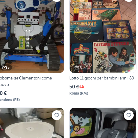
3
6
obomaker Clementoni come
Lotto 11 giochi per bambini anni '80
uovo
50 €
0 €
Roma
(
RM
)
ondeno
(
FE
)