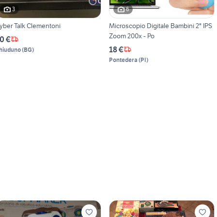
3
6
yber Talk Clementoni
Microscopio Digitale Bambini 2" IPS
Zoom 200x - Po
0 €
18 €
hiuduno
(
BG
)
Pontedera
(
PI
)