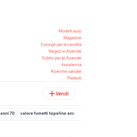
Modelli auto
Magazine
Consigli per la vendita
Negozi e Aziende
Subito per le Aziende
Assistenza
Ricerche salvate
Preferiti
Vendi
 anni 70
valore fumetti topolino anni 70
fiat panda anni 90
tabl