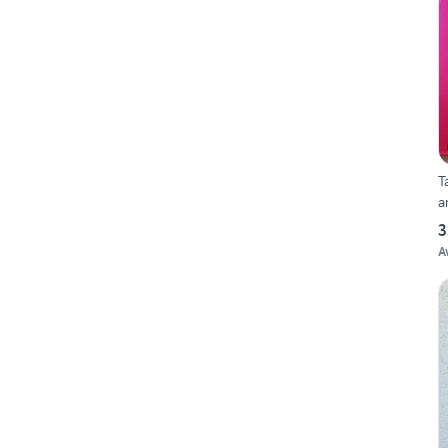
T
a
3
A