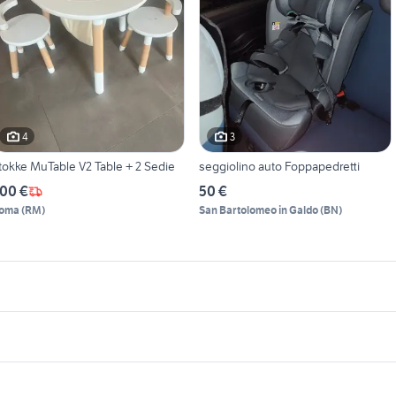
4
3
tokke MuTable V2 Table + 2 Sedie
seggiolino auto Foppapedretti
00 €
50 €
oma
(
RM
)
San Bartolomeo in Galdo
(
BN
)
icherche simili
Suggerimenti
ego 8 anni
giochi per bambini di 8 anni
triche bambini
playmobil romani
monopattino oxelo
iocattoli bambino 8 anni
regalo bambini Monza e della
Brianza provincia