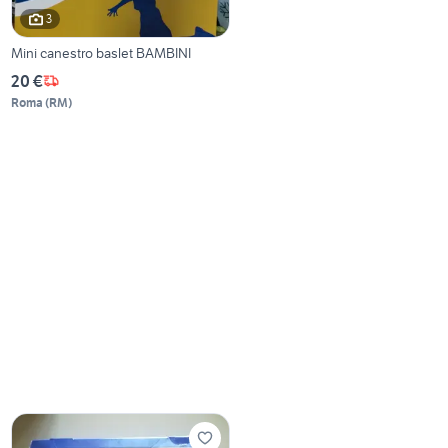
3
Mini canestro baslet BAMBINI
20 €
Roma
(
RM
)