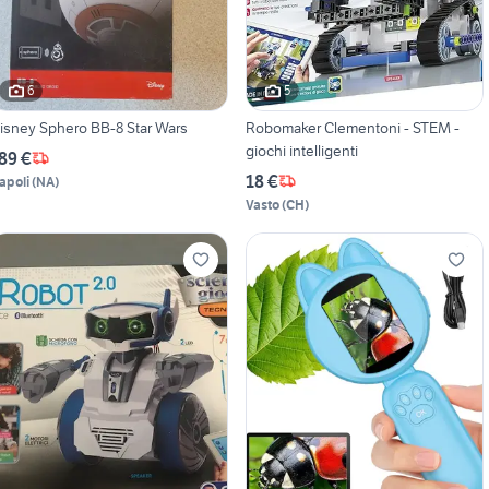
6
5
Disney Sphero BB-8 Star Wars
Robomaker Clementoni - STEM -
giochi intelligenti
89 €
18 €
apoli
(
NA
)
Vasto
(
CH
)