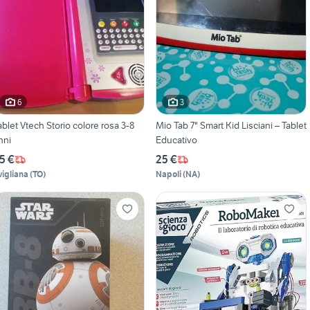
6
3
ablet Vtech Storio colore rosa 3-8
Mio Tab 7" Smart Kid Lisciani – Tablet
nni
Educativo
5 €
25 €
vigliana
(
TO
)
Napoli
(
NA
)