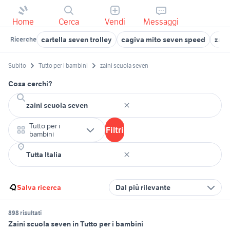
Home
Cerca
Vendi
Messaggi
cartella seven trolley
cagiva mito seven speed
zain
Ricerche
Subito
Tutto per i bambini
zaini scuola seven
Cosa cerchi?
Tutto per i
Filtri
bambini
Salva ricerca
Dal più rilevante
898 risultati
Zaini scuola seven in Tutto per i bambini