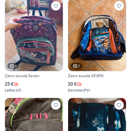
6
2
Zaino scuola Seven
Zaino scuola SEVEN
25 €
10 €
Latina
(
LT
)
Zeccone
(
PV
)