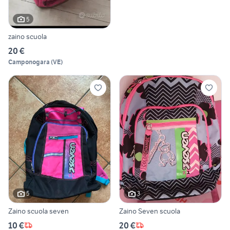
5
zaino scuola
20 €
Camponogara
(
VE
)
5
3
Zaino scuola seven
Zaino Seven scuola
10 €
20 €