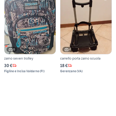
6
4
zaino seven trolley
carrello porta zaino scuola
30 €
18 €
Figline e Incisa Valdarno
(
FI
)
Gerenzano
(
VA
)