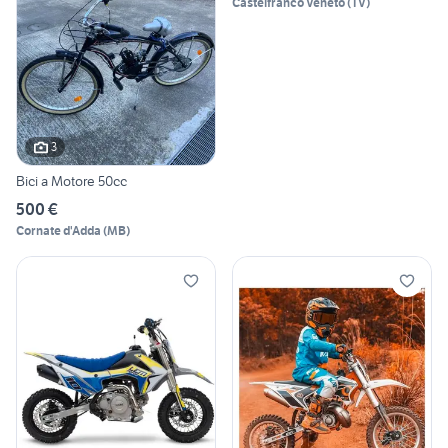
Castelfranco Veneto
(
TV
)
3
Bici a Motore 50cc
500 €
Cornate d'Adda
(
MB
)