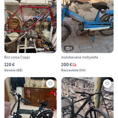
6
Bici corsa Coppi
motobecane mobylette
120 €
200 €
Genova
(
GE
)
Roccavione
(
CN
)