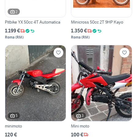
2
Pitbike YX 50cc 4T Automatica
Minicross 50cc 2T 9HP Kayo
1.199 €
1.350 €
Roma
(
RM
)
Roma
(
RM
)
5
3
minimoto
Mini moto
120 €
100 €