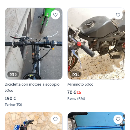
6
5
Bicicletta con motore a scoppio
Minimoto 50cc
50cc
70 €
190 €
Roma
(
RM
)
Torino
(
TO
)