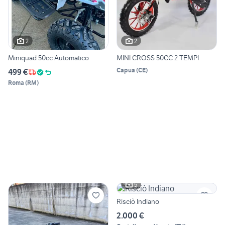
2
2
Miniquad 50cc Automatico
MINI CROSS 50CC 2 TEMPI
Capua
(
CE
)
499 €
Roma
(
RM
)
5
Risciò Indiano
2.000 €