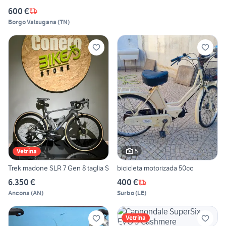
600 €
Borgo Valsugana
(
TN
)
5
Vetrina
Trek madone SLR 7 Gen 8 taglia S
bicicleta motorizada 50cc
6.350 €
400 €
Ancona
(
AN
)
Surbo
(
LE
)
Vetrina