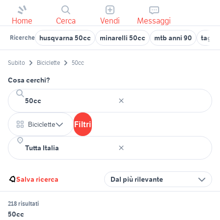
Home
Cerca
Vendi
Messaggi
husqvarna 50cc
minarelli 50cc
mtb anni 90
taglia
Ricerche
Subito
Biciclette
50cc
Cosa cerchi?
Filtri
Biciclette
Salva ricerca
Dal più rilevante
218 risultati
50cc