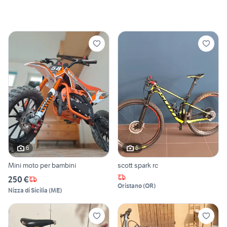
6
6
Mini moto per bambini
scott spark rc
250 €
Oristano
(
OR
)
Nizza di Sicilia
(
ME
)