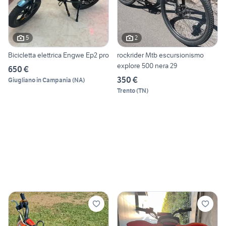
5
2
Bicicletta elettrica Engwe Ep2 pro
rockrider Mtb escursionismo
explore 500 nera 29
650 €
350 €
Giugliano in Campania
(
NA
)
Trento
(
TN
)