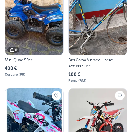
6
Mini Quad 50cc
Bici Corsa Vintage Liberati
Azzurra 50cc
400 €
100 €
Cervaro
(
FR
)
Roma
(
RM
)