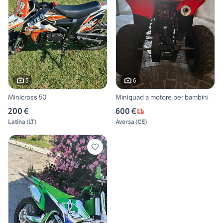
5
6
Minicross 50
Miniquad a motore per bambini
200 €
600 €
Latina
(
LT
)
Aversa
(
CE
)