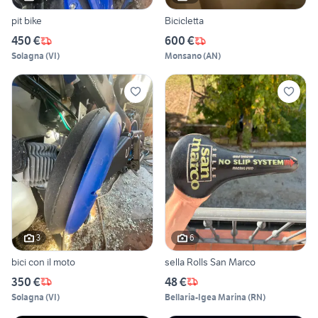
pit bike
Bicicletta
450 €
600 €
Solagna
(
VI
)
Monsano
(
AN
)
3
6
bici con il moto
sella Rolls San Marco
350 €
48 €
Solagna
(
VI
)
Bellaria-Igea Marina
(
RN
)