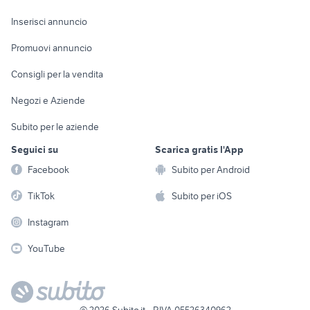
Arredamento e
Console e
Accessori per
Casalinghi
Inserisci annuncio
Videogiochi
animali
Elettrodomestici
Promuovi annuncio
Audio/Video
Musica e Film
Giardino e Fai da te
Consigli per la vendita
Fotografia
Libri e Riviste
Abbigliamento e
Negozi e Aziende
Telefonia
Strumenti Musicali
Accessori
Subito per le aziende
Sports
Tutto per i bambini
Seguici su
Scarica gratis l'App
Biciclette
Facebook
Subito per Android
Collezionismo
TikTok
Subito per iOS
Instagram
YouTube