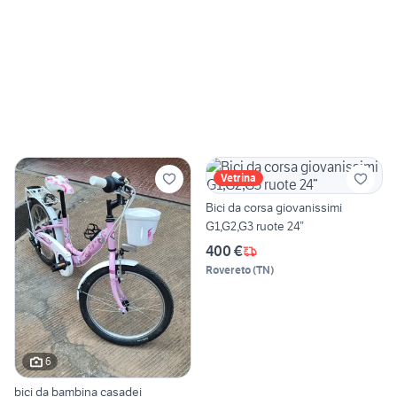
Vetrina
Bici da corsa giovanissimi
G1,G2,G3 ruote 24”
400 €
Rovereto
(
TN
)
6
bici da bambina casadei