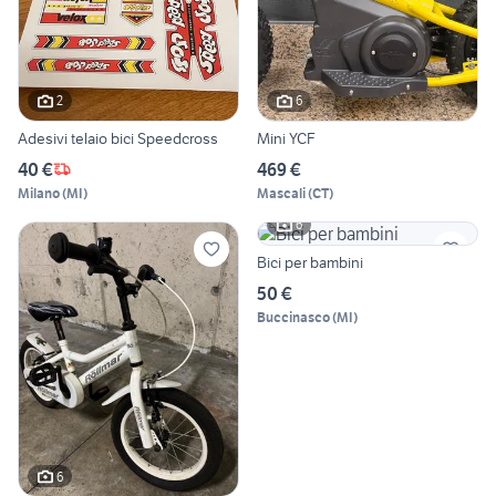
2
6
Adesivi telaio bici Speedcross
Mini YCF
40 €
469 €
Milano
(
MI
)
Mascali
(
CT
)
6
Bici per bambini
50 €
Buccinasco
(
MI
)
6