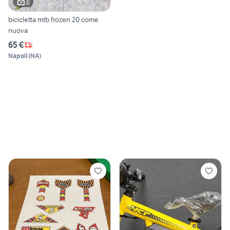
6
bicicletta mtb frozen 20 come
nuova
65 €
Napoli
(
NA
)