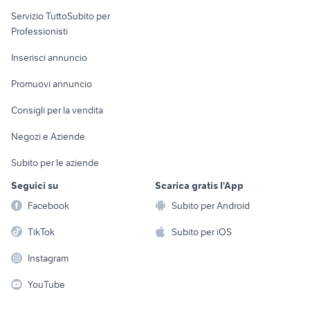
elettronica
per la casa e la
sports e hobby
Servizio TuttoSubito per
persona
Informatica
Animali
Professionisti
Arredamento e
Console e
Accessori per
Casalinghi
Inserisci annuncio
Videogiochi
animali
Elettrodomestici
Promuovi annuncio
Audio/Video
Musica e Film
Giardino e Fai da te
Consigli per la vendita
Fotografia
Libri e Riviste
Abbigliamento e
Negozi e Aziende
Telefonia
Strumenti Musicali
Accessori
Subito per le aziende
Sports
Tutto per i bambini
Seguici su
Scarica gratis l'App
Biciclette
Facebook
Subito per Android
Collezionismo
TikTok
Subito per iOS
Instagram
YouTube