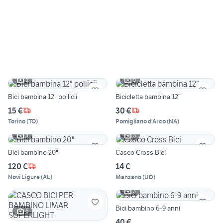
5
5
Bici bambina 12" pollicii
Bicicletta bambina 12”
15 €
30 €
Torino
(
TO
)
Pomigliano d'Arco
(
NA
)
4
3
Bici bambino 20"
Casco Cross Bici
120 €
14 €
Novi Ligure
(
AL
)
Manzano
(
UD
)
3
Bici bambino 6-9 anni
6
40 €