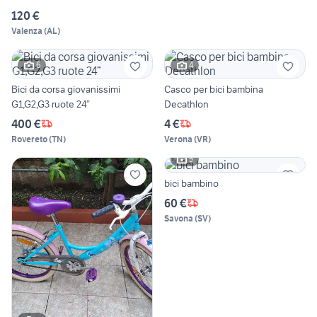
120 €
Valenza
(
AL
)
6
4
Bici da corsa giovanissimi
Casco per bici bambina
G1,G2,G3 ruote 24”
Decathlon
400 €
4 €
Rovereto
(
TN
)
Verona
(
VR
)
5
bici bambino
60 €
Savona
(
SV
)