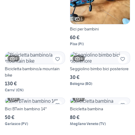
6
Bici per bambini
60 €
Pisa
(
PI
)
6
4
Bicicletta bambino/a mountain
Seggiolino bimbo bici posteriore
bike
30 €
130 €
Bologna
(
BO
)
Carru'
(
CN
)
6
5
Bici BTwin bambino 14"
Bicicletta bambina
50 €
80 €
Garlasco
(
PV
)
Mogliano Veneto
(
TV
)