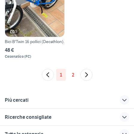
5
Bici B'Twin 16 pollici (Decathlon).
48 €
Cesenatico
(
FC
)
1
2
Più cercati
Correlati
Richerche simili
Suggerimenti
Ricerche consigliate
bici canyon
carrello bici bambini
bici bambino 7 anni
bebikes beclick
merak
bici orus
bici bambino in
mtb 24
Tutte le categorie