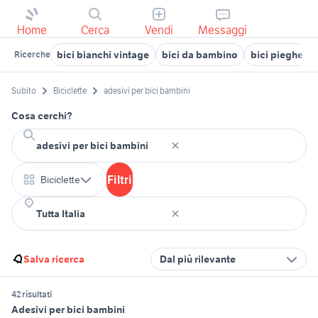
Home
Cerca
Vendi
Messaggi
bici bianchi vintage
bici da bambino
bici pieghevo
Ricerche
Subito
Biciclette
adesivi per bici bambini
Cosa cerchi?
Filtri
Biciclette
Salva ricerca
Dal più rilevante
42 risultati
Adesivi per bici bambini