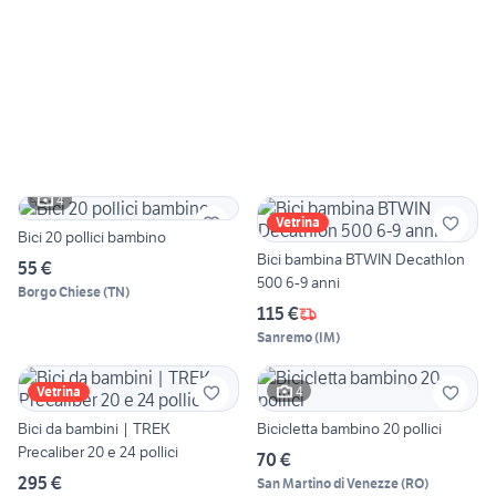
4
Vetrina
Bici 20 pollici bambino
Bici bambina BTWIN Decathlon
55 €
500 6-9 anni
Borgo Chiese
(
TN
)
115 €
Sanremo
(
IM
)
4
Vetrina
Bici da bambini | TREK
Bicicletta bambino 20 pollici
Precaliber 20 e 24 pollici
70 €
295 €
San Martino di Venezze
(
RO
)