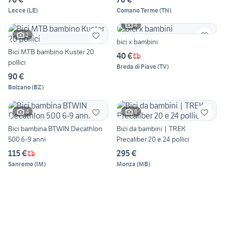
Lecce
(
LE
)
Comano Terme
(
TN
)
4
2
bici x bambini
Bici MTB bambino Kuster 20
40 €
pollici
Breda di Piave
(
TV
)
90 €
Bolzano
(
BZ
)
4
9
Bici bambina BTWIN Decathlon
Bici da bambini | TREK
500 6-9 anni
Precaliber 20 e 24 pollici
115 €
295 €
Sanremo
(
IM
)
Monza
(
MB
)