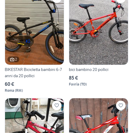
2
BIKESTAR Bicicletta bambini 6-7
bici bambino 20 pollici
anni da 20 pollici
85 €
60 €
Favria
(
TO
)
Roma
(
RM
)