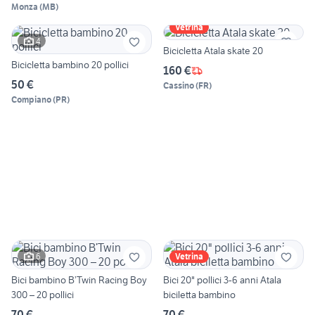
Monza
(
MB
)
Vetrina
4
Bicicletta Atala skate 20
Bicicletta bambino 20 pollici
160 €
50 €
Cassino
(
FR
)
Compiano
(
PR
)
6
Vetrina
Bici bambino B’Twin Racing Boy
Bici 20" pollici 3-6 anni Atala
300 – 20 pollici
biciletta bambino
70 €
70 €