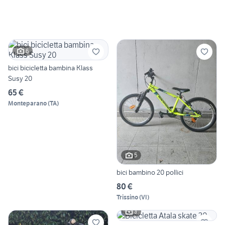
6
bici bicicletta bambina Klass
Susy 20
65 €
Monteparano
(
TA
)
5
bici bambino 20 pollici
80 €
Trissino
(
VI
)
3