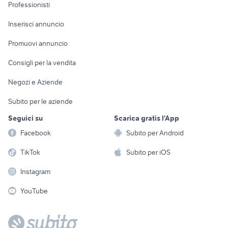
Informatica
Animali
Professionisti
Arredamento e
Console e
Accessori per
Casalinghi
Inserisci annuncio
Videogiochi
animali
Elettrodomestici
Promuovi annuncio
Audio/Video
Musica e Film
Giardino e Fai da te
Consigli per la vendita
Fotografia
Libri e Riviste
Abbigliamento e
Negozi e Aziende
Telefonia
Strumenti Musicali
Accessori
Subito per le aziende
Sports
Tutto per i bambini
Seguici su
Scarica gratis l'App
Biciclette
Facebook
Subito per Android
Collezionismo
TikTok
Subito per iOS
Instagram
YouTube