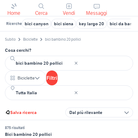
Home
Cerca
Vendi
Messaggi
bici canyon
bici siena
key largo 20
bici da bamb
Ricerche
Subito
Biciclette
bici bambino 20 pollici
Cosa cerchi?
Filtri
Biciclette
Salva ricerca
Dal più rilevante
875 risultati
Bici bambino 20 pollici