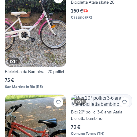
Bicicletta Atala skate 20
160 €
Cassino
(
FR
)
4
Bicicletta da Bambina - 20 pollici
75 €
San Martino in Rio
(
RE
)
6
Bici 20" pollici 3-6 anni Atala
biciletta bambino
70 €
Comano Terme
(
TN
)