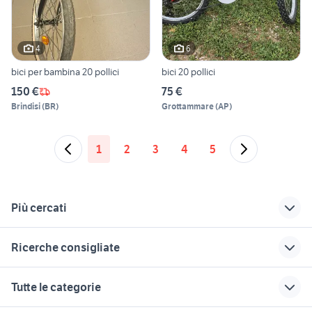
4
6
bici per bambina 20 pollici
bici 20 pollici
150 €
75 €
Brindisi
(
BR
)
Grottammare
(
AP
)
1
2
3
4
5
Più cercati
Correlati
Richerche simili
Suggerimenti
Ricerche consigliate
bici bassano del
bici bambino
portagiornale bici
grappa
kawasaki
leecougan
bianchi celeste
specialized
Tutte le categorie
bici pepino
bici da corsa
thule biciclette
mountain cycle biciclette
biciclette Correggio
bambino
giocattoli bambini