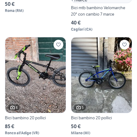
50 €
Bici mtb bambino Velomarche
Roma
(
RM
)
20" con cambio 7 marce
40 €
Cagliari
(
CA
)
4
5
Bici bambino 20 pollici
Bici bambino 20 pollici
85 €
50 €
Ronco all'Adige
(
VR
)
Milano
(
MI
)