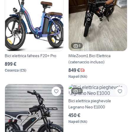
6
Bici elettrica fafrees F20+ Pro
MileZoom1 Bici Elettrica
(catenaccio incluso)
899 €
849 €
Cosenza
(
CS
)
Napoli
(
NA
)
3
Bici elettrica pieghevole
Legnano Neo E1000
450 €
Napoli
(
NA
)