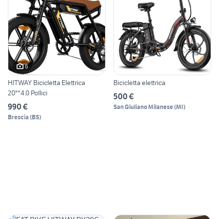
6
HITWAY Bicicletta Elettrica
Bicicletta elettrica
20"*4.0 Pollici
500 €
990 €
San Giuliano Milanese
(
MI
)
Brescia
(
BS
)