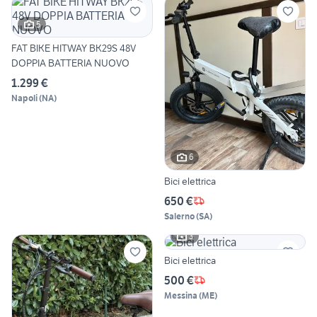
5
FAT BIKE HITWAY BK29S 48V
DOPPIA BATTERIA NUOVO
1.299 €
Napoli
(
NA
)
6
Bici elettrica
650 €
Salerno
(
SA
)
3
Bici elettrica
500 €
Messina
(
ME
)