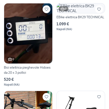
6
EBike elettrica BK29 TECHNICAL
1.099 €
Napoli
(
NA
)
6
Bici elettrica pieghevole Hidoes
da 20 x 3 pollici
520 €
Napoli
(
NA
)