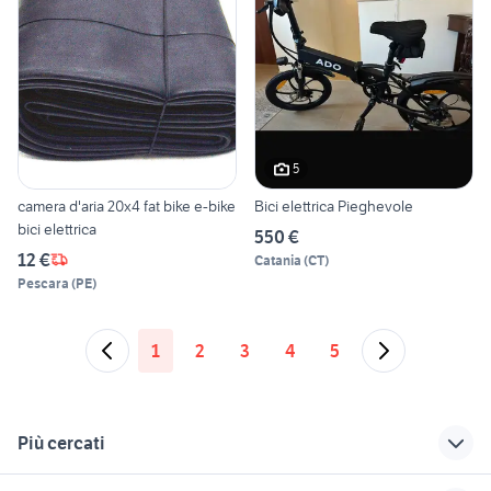
5
camera d'aria 20x4 fat bike e-bike
Bici elettrica Pieghevole
bici elettrica
550 €
12 €
Catania
(
CT
)
Pescara
(
PE
)
1
2
3
4
5
Più cercati
Correlati
Richerche simili
Suggerimenti