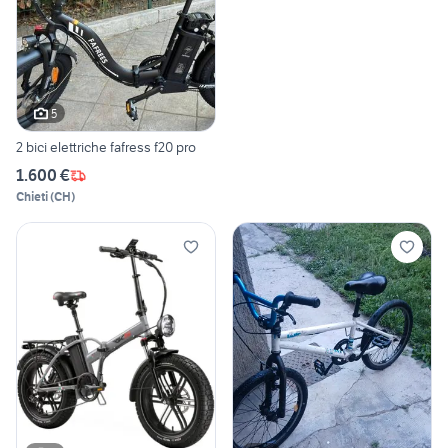
5
2 bici elettriche fafress f20 pro
1.600 €
Chieti
(
CH
)