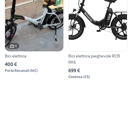
6
Bici elettrica
Bici elettrica pieghevole RCB
RK6
400 €
699 €
Porto Recanati
(
MC
)
Cosenza
(
CS
)