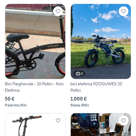
6
Bici Pieghevole - 20 Pollici - Non
bici elettrica RZOGUWEX 20
Elettrica
Pollici
50 €
1.000 €
Palermo
(
PA
)
Roma
(
RM
)