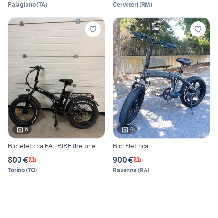
Palagiano
(
TA
)
Cerveteri
(
RM
)
6
4
Bici elettrica FAT BIKE the one
Bici Elettrica
800 €
900 €
Torino
(
TO
)
Ravenna
(
RA
)