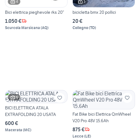
4
5
Bici elettrica pieghevole rks 20”
bicicletta bmx 20 pollici
1.050 €
20 €
Scurcola Marsicana
(
AQ
)
Collegno
(
TO
)
6
BICI ELETTRICA ATALA
Fat Bike bici Elettrica QmWheel
EXTRAFOLDING 20 USATA
V20 Pro 48V 15.6Ah
600 €
875 €
Macerata
(
MC
)
Lecce
(
LE
)