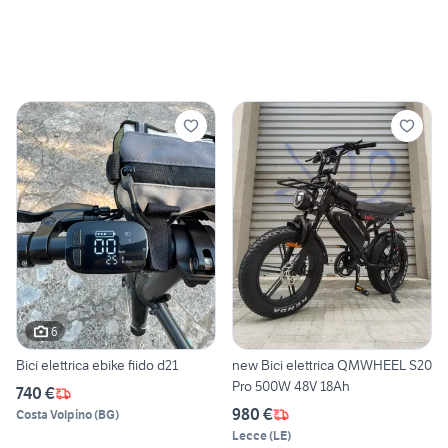
6
Bici elettrica ebike fiido d21
new Bici elettrica QMWHEEL S20
Pro 500W 48V 18Ah
740 €
980 €
Costa Volpino
(
BG
)
Lecce
(
LE
)