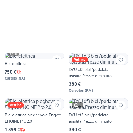
6
Vetrina
Bici elettrica
DYU df3 bici /pedalata
750 €
asistita.Prezzo diminuito
Cardito
(
NA
)
380 €
Cerveteri
(
RM
)
6
Vetrina
Bici elettrica pieghevole Engwe
DYU df3 bici /pedalata
ENGINE Pro 2.0
asistita.Prezzo diminuito
1.399 €
380 €