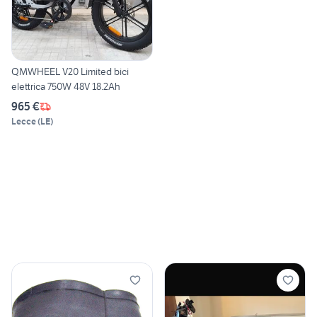
QMWHEEL V20 Limited bici
elettrica 750W 48V 18.2Ah
965 €
Lecce
(
LE
)