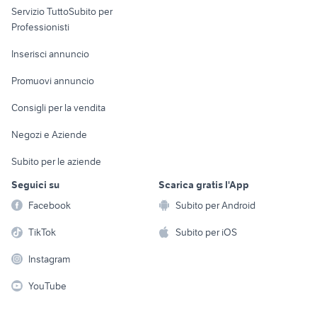
Servizio TuttoSubito per
persona
Informatica
Animali
Professionisti
Arredamento e
Console e
Accessori per
Casalinghi
Inserisci annuncio
Videogiochi
animali
Elettrodomestici
Promuovi annuncio
Audio/Video
Musica e Film
Giardino e Fai da te
Consigli per la vendita
Fotografia
Libri e Riviste
Abbigliamento e
Negozi e Aziende
Telefonia
Strumenti Musicali
Accessori
Subito per le aziende
Sports
Tutto per i bambini
Seguici su
Scarica gratis l'App
Biciclette
Facebook
Subito per Android
Collezionismo
TikTok
Subito per iOS
Instagram
YouTube