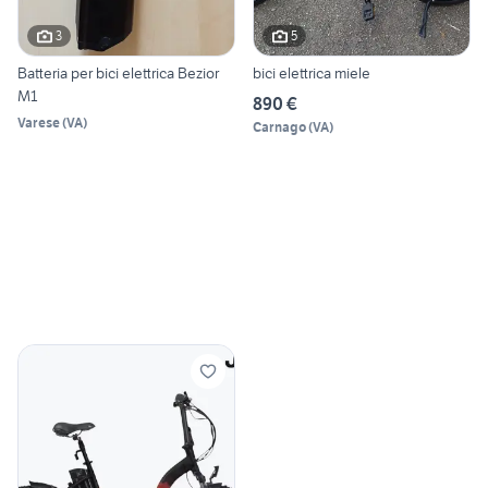
3
5
Batteria per bici elettrica Bezior
bici elettrica miele
M1
890 €
Varese
(
VA
)
Carnago
(
VA
)