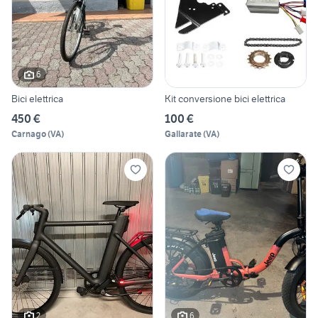
6
Bici elettrica
Kit conversione bici elettrica
450 €
100 €
Carnago
(
VA
)
Gallarate
(
VA
)
2
6