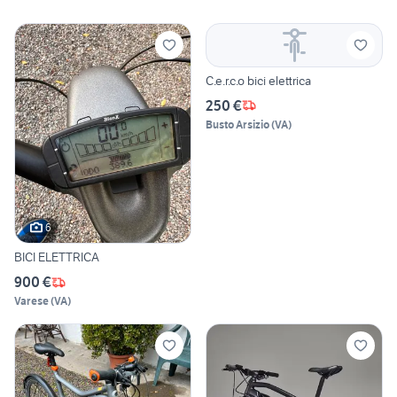
C.e.r.c.o bici elettrica
250 €
Busto Arsizio
(
VA
)
6
BICI ELETTRICA
900 €
Varese
(
VA
)