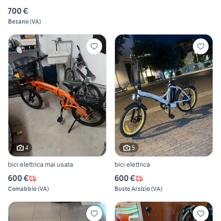
700 €
Besano
(
VA
)
4
5
bici elettrica mai usata
bici elettrica
600 €
600 €
Comabbio
(
VA
)
Busto Arsizio
(
VA
)