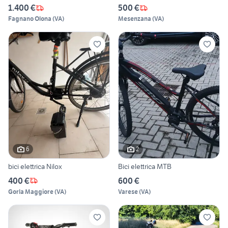
1.400 €
500 €
Fagnano Olona
(
VA
)
Mesenzana
(
VA
)
6
2
bici elettrica Nilox
Bici elettrica MTB
400 €
600 €
Gorla Maggiore
(
VA
)
Varese
(
VA
)