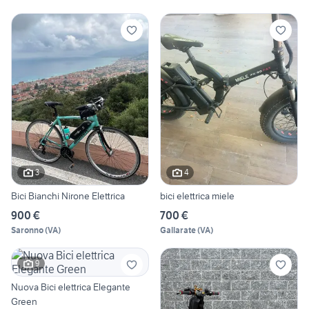
3
4
Bici Bianchi Nirone Elettrica
bici elettrica miele
900 €
700 €
Saronno
(
VA
)
Gallarate
(
VA
)
9
Nuova Bici elettrica Elegante
Green