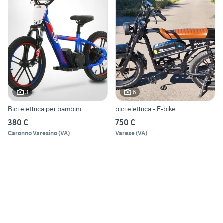
3
6
Bici elettrica per bambini
bici elettrica - E-bike
380 €
750 €
Caronno Varesino
(
VA
)
Varese
(
VA
)