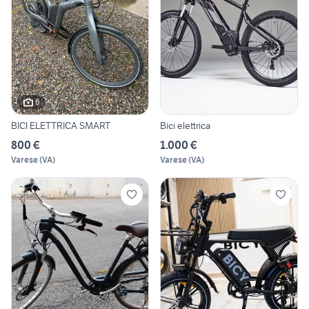
6
BICI ELETTRICA SMART
Bici elettrica
800 €
1.000 €
Varese
(
VA
)
Varese
(
VA
)