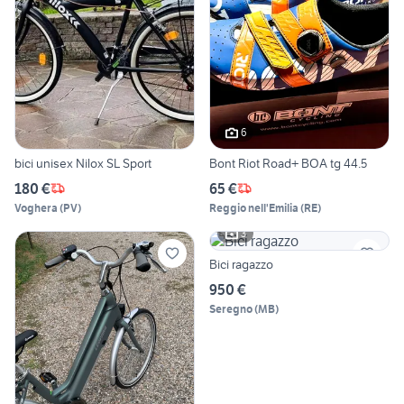
6
bici unisex Nilox SL Sport
Bont Riot Road+ BOA tg 44.5
180 €
65 €
Voghera
(
PV
)
Reggio nell'Emilia
(
RE
)
3
Bici ragazzo
950 €
Seregno
(
MB
)