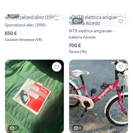
6
6
Specialized allez (1990)
MTB elettrica artigianale -
650 €
batteria Alcedo
Cavaion Veronese
(
VR
)
700 €
Torino
(
TO
)
2
6