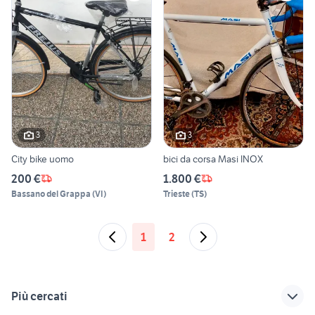
3
3
City bike uomo
bici da corsa Masi INOX
200 €
1.800 €
Bassano del Grappa
(
VI
)
Trieste
(
TS
)
1
2
Più cercati