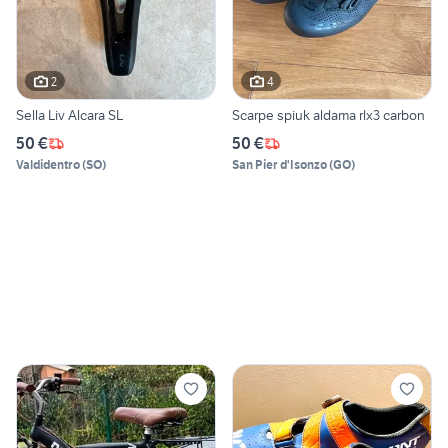
2
4
Sella Liv Alcara SL
Scarpe spiuk aldama rlx3 carbon
50 €
50 €
Valdidentro
(
SO
)
San Pier d'Isonzo
(
GO
)