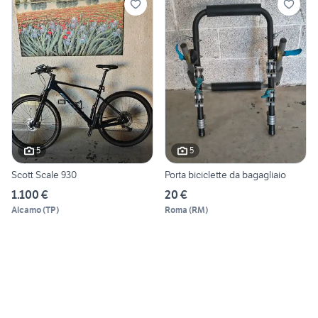
5
5
Scott Scale 930
Porta biciclette da bagagliaio
1.100 €
20 €
Alcamo
(
TP
)
Roma
(
RM
)