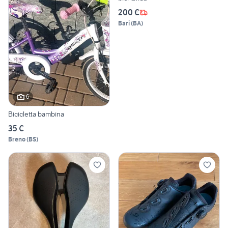
200 €
Bari
(
BA
)
6
Bicicletta bambina
35 €
Breno
(
BS
)