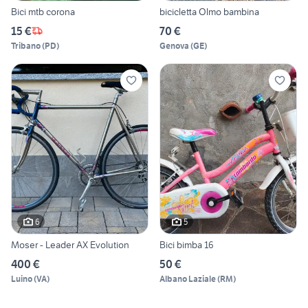
Bici mtb corona
bicicletta Olmo bambina
15 €
70 €
Tribano
(
PD
)
Genova
(
GE
)
6
5
Moser - Leader AX Evolution
Bici bimba 16
400 €
50 €
Luino
(
VA
)
Albano Laziale
(
RM
)