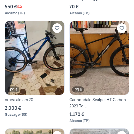
550 €
70 €
Alcamo
(
TP
)
Alcamo
(
TP
)
4
6
orbea almam 20
Cannondale Scalpel HT Carbon
2023 Tg L
2.000 €
1.170 €
Gussago
(
BS
)
Alcamo
(
TP
)