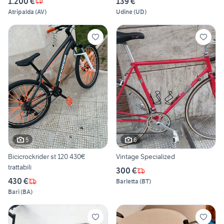
1.200 €
139 €
Atripalda
(
AV
)
Udine
(
UD
)
5
6
Bicicrockrider st 120 430€
Vintage Specialized
trattabili
300 €
430 €
Barletta
(
BT
)
Bari
(
BA
)