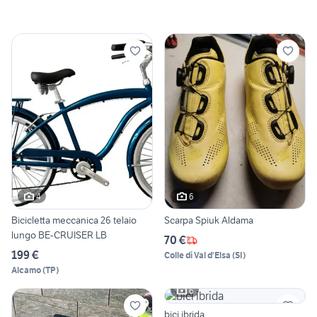
4
6
Bicicletta meccanica 26 telaio
Scarpa Spiuk Aldama
lungo BE-CRUISER LB
70 €
199 €
Colle di Val d'Elsa
(
SI
)
Alcamo
(
TP
)
6
bici ibrida