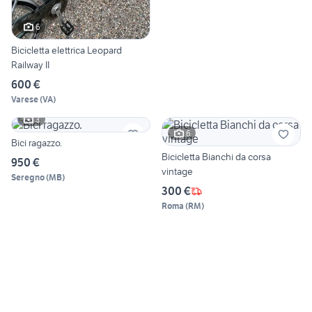
6
Bicicletta elettrica Leopard
Railway II
600 €
Varese
(
VA
)
3
6
Bici ragazzo.
Bicicletta Bianchi da corsa
950 €
vintage
Seregno
(
MB
)
300 €
Roma
(
RM
)