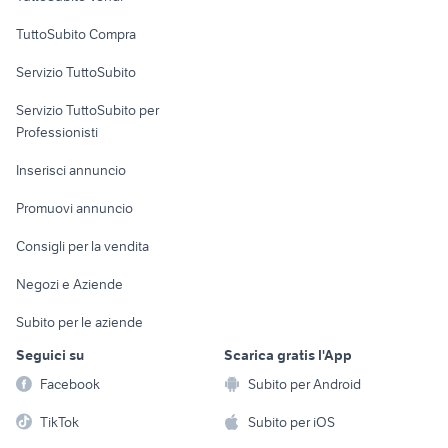
Uffici e Locali
TuttoSubito Compra
commerciali
Servizio TuttoSubito
elettronica
per la casa e la
sports e hobby
Servizio TuttoSubito per
persona
Informatica
Animali
Professionisti
Arredamento e
Console e
Accessori per
Casalinghi
Inserisci annuncio
Videogiochi
animali
Elettrodomestici
Promuovi annuncio
Audio/Video
Musica e Film
Giardino e Fai da te
Consigli per la vendita
Fotografia
Libri e Riviste
Abbigliamento e
Negozi e Aziende
Telefonia
Strumenti Musicali
Accessori
Subito per le aziende
Sports
Tutto per i bambini
Seguici su
Scarica gratis l'App
Biciclette
Facebook
Subito per Android
Collezionismo
TikTok
Subito per iOS