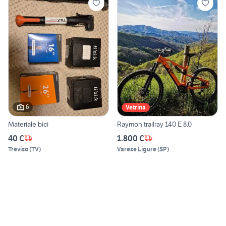
6
Vetrina
Materiale bici
Raymon trailray 140 E 8.0
40 €
1.800 €
Treviso
(
TV
)
Varese Ligure
(
SP
)