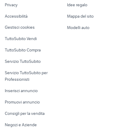
lavoro
bmx trapani e provincia
claudio biciclette
Privacy
Idee regalo
Garage e box
bad habit
gabbia biciclette Piemonte
Caravan e Camper
Accessibilità
Mappa del sito
Loft, mansarde e
Veicoli commerciali
altro
Gestisci cookies
Modelli auto
Case vacanza
TuttoSubito Vendi
Uffici e Locali
TuttoSubito Compra
commerciali
Servizio TuttoSubito
elettronica
per la casa e la
sports e hobby
Servizio TuttoSubito per
persona
Informatica
Animali
Professionisti
Arredamento e
Console e
Accessori per
Casalinghi
Inserisci annuncio
Videogiochi
animali
Elettrodomestici
Promuovi annuncio
Audio/Video
Musica e Film
Giardino e Fai da te
Consigli per la vendita
Fotografia
Libri e Riviste
Abbigliamento e
Negozi e Aziende
Telefonia
Strumenti Musicali
Accessori