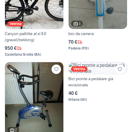
3
Vetrina
Canyon pathlite al sl 8.0
bici da camera
(gravel/trekking)
70 €
950 €
Padova
(
PD
)
Castellana Grotte
(
BA
)
Vetrina
Bici pronte a pedalare già
revisionate
40 €
Milano
(
MI
)
2