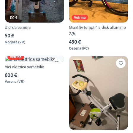
4
Vetrina
Bici da camera
Giant liv tempt 4 s disk alluminio
27,5
50 €
450 €
Nogara
(
VR
)
Cesena
(
FC
)
Vetrina
bici elettrica samebike
600 €
Verona
(
VR
)