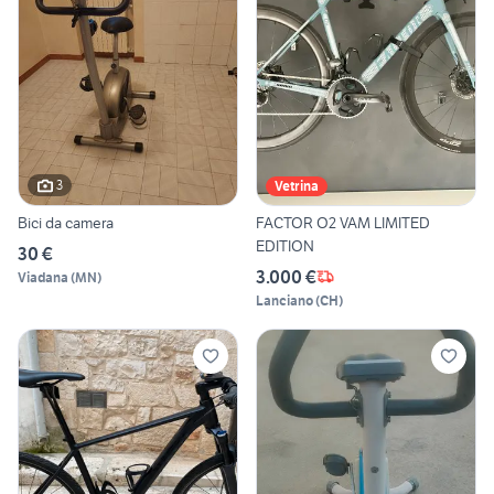
3
Vetrina
Bici da camera
FACTOR O2 VAM LIMITED
EDITION
30 €
3.000 €
Viadana
(
MN
)
Lanciano
(
CH
)