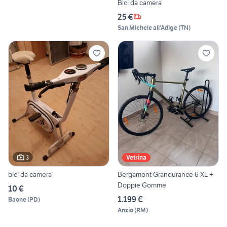
Bici da camera
25 €
San Michele all'Adige
(
TN
)
3
Vetrina
bici da camera
Bergamont Grandurance 6 XL +
Doppie Gomme
10 €
1.199 €
Baone
(
PD
)
Anzio
(
RM
)