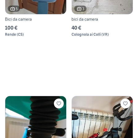
5
3
Bici da camera
bici da camera
100 €
40 €
Rende
(
CS
)
Colognola ai Colli
(
VR
)