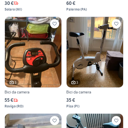
30 €
60 €
Solaro
(
MI
)
Palermo
(
PA
)
3
3
Bici da camera
Bici da camera
55 €
35 €
Rovigo
(
RO
)
Pisa
(
PI
)