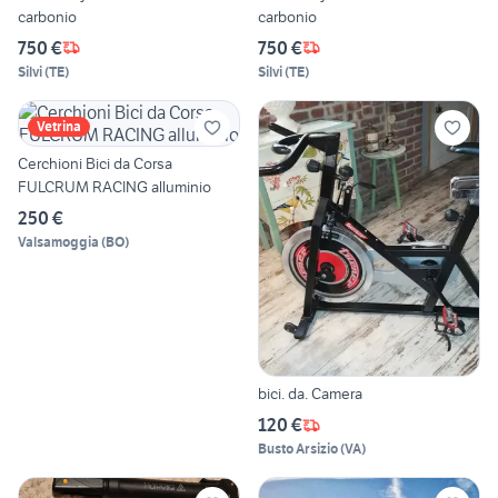
carbonio
carbonio
750 €
750 €
Silvi
(
TE
)
Silvi
(
TE
)
Vetrina
Cerchioni Bici da Corsa
FULCRUM RACING alluminio
250 €
Valsamoggia
(
BO
)
bici. da. Camera
120 €
Busto Arsizio
(
VA
)