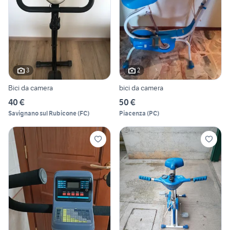
3
2
Bici da camera
bici da camera
40 €
50 €
Savignano sul Rubicone
(
FC
)
Piacenza
(
PC
)