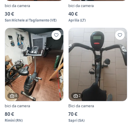
bici da camera
bici da camera
30 €
40 €
San Michele al Tagliamento
(
VE
)
Aprilia
(
LT
)
4
2
bici da camera
Bici da camera
80 €
70 €
Rimini
(
RN
)
Sapri
(
SA
)