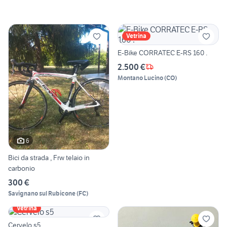
Vetrina
E-Bike CORRATEC E-RS 160 .
2.500 €
Montano Lucino
(
CO
)
6
Bici da strada , Frw telaio in
carbonio
300 €
Savignano sul Rubicone
(
FC
)
Vetrina
Cervelo s5