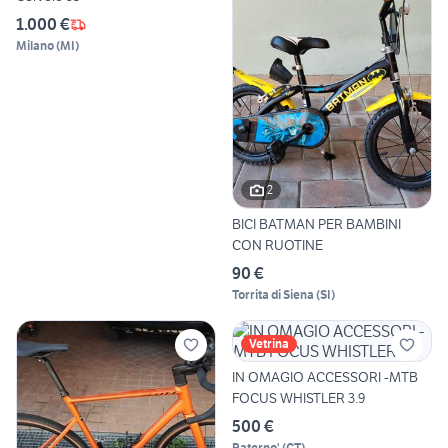
1.000 €
Milano
(
MI
)
2
BICI BATMAN PER BAMBINI
CON RUOTINE
90 €
Torrita di Siena
(
SI
)
Vetrina
IN OMAGIO ACCESSORI -MTB
FOCUS WHISTLER 3.9
500 €
Paterno'
(
CT
)