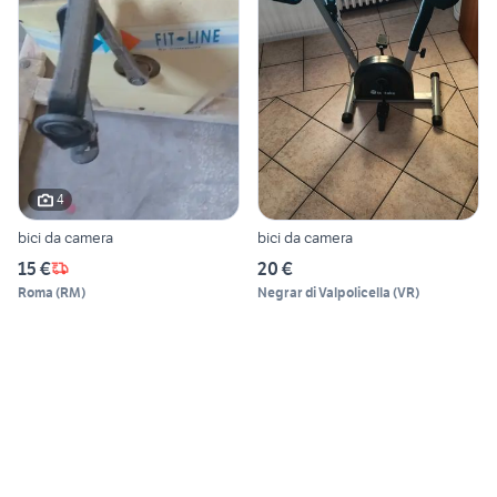
4
bici da camera
bici da camera
15 €
20 €
Roma
(
RM
)
Negrar di Valpolicella
(
VR
)