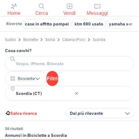
Home
Cerca
Vendi
Messaggi
case in affitto pompei
ktm 690 usato
yamaha x-max
Ricerche
Subito
Biciclette
Sicilia
Catania (Prov)
Scordia
Cosa cerchi?
Filtri
Biciclette
Salva ricerca
Dal più rilevante
36 risultati
Annunci in Biciclette a Scordia