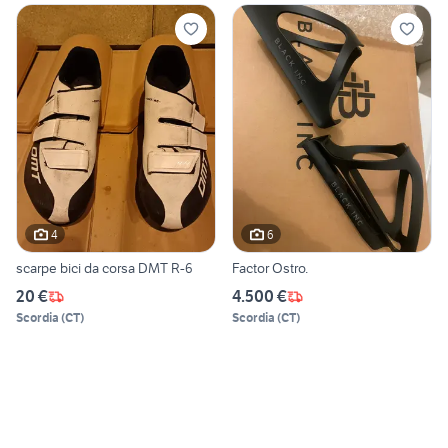
4
6
scarpe bici da corsa DMT R-6
Factor Ostro.
20 €
4.500 €
Scordia
(
CT
)
Scordia
(
CT
)