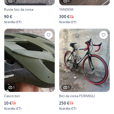
3
6
Ruote bici da corsa
TANDEM
90 €
300 €
Scordia
(
CT
)
Scordia
(
CT
)
3
5
Casco bici
Bici da corsa FORMIGLI
10 €
250 €
Scordia
(
CT
)
Scordia
(
CT
)