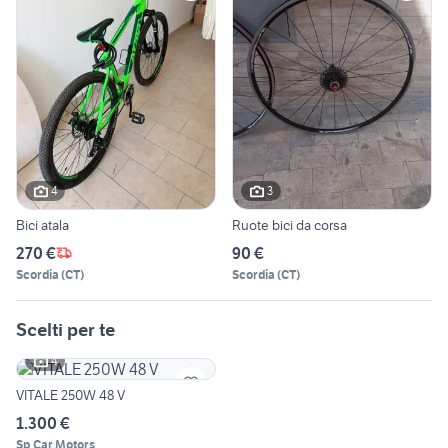
4
3
Bici atala
Ruote bici da corsa
270 €
90 €
Scordia
(
CT
)
Scordia
(
CT
)
Scelti per te
4
VITALE 250W 48 V
1.300 €
Sp Car Motors