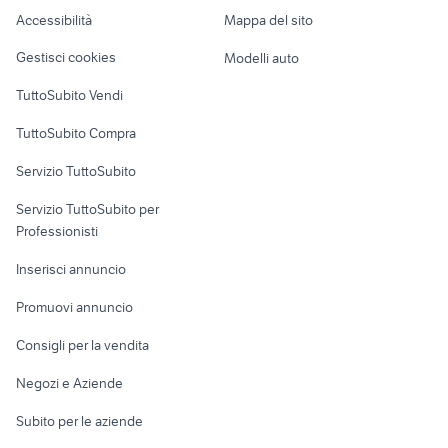
Caravan e Camper
Accessibilità
Mappa del sito
Loft, mansarde e
Veicoli commerciali
altro
Gestisci cookies
Modelli auto
Case vacanza
TuttoSubito Vendi
Uffici e Locali
TuttoSubito Compra
commerciali
Servizio TuttoSubito
elettronica
per la casa e la
sports e hobby
Servizio TuttoSubito per
persona
Informatica
Animali
Professionisti
Arredamento e
Console e
Accessori per
Casalinghi
Inserisci annuncio
Videogiochi
animali
Elettrodomestici
Promuovi annuncio
Audio/Video
Musica e Film
Giardino e Fai da te
Consigli per la vendita
Fotografia
Libri e Riviste
Abbigliamento e
Negozi e Aziende
Telefonia
Strumenti Musicali
Accessori
Subito per le aziende
Sports
Tutto per i bambini