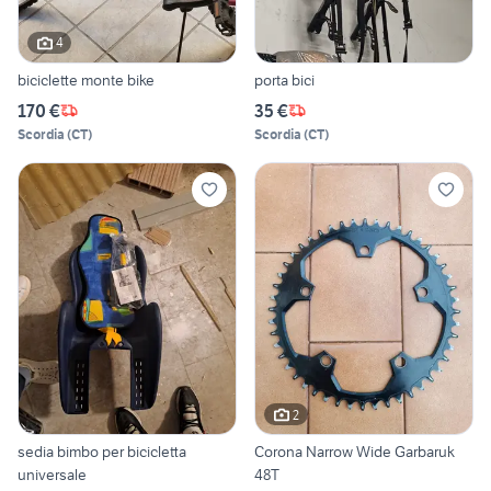
4
biciclette monte bike
porta bici
170 €
35 €
Scordia
(
CT
)
Scordia
(
CT
)
2
sedia bimbo per bicicletta
Corona Narrow Wide Garbaruk
universale
48T