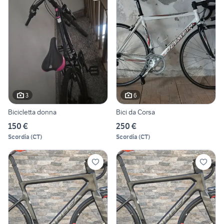
3
6
Bicicletta donna
Bici da Corsa
150 €
250 €
Scordia
(
CT
)
Scordia
(
CT
)