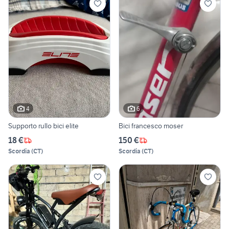
4
6
Supporto rullo bici elite
Bici francesco moser
18 €
150 €
Scordia
(
CT
)
Scordia
(
CT
)