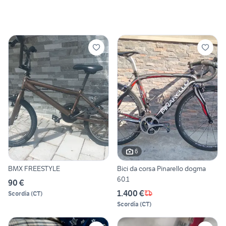
6
BMX FREESTYLE
Bici da corsa Pinarello dogma
60.1
90 €
1.400 €
Scordia
(
CT
)
Scordia
(
CT
)