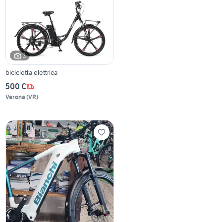
3
bicicletta elettrica
500 €
Verona
(
VR
)