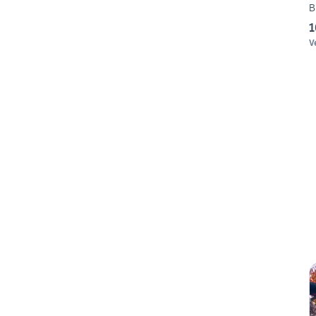
B
1
V