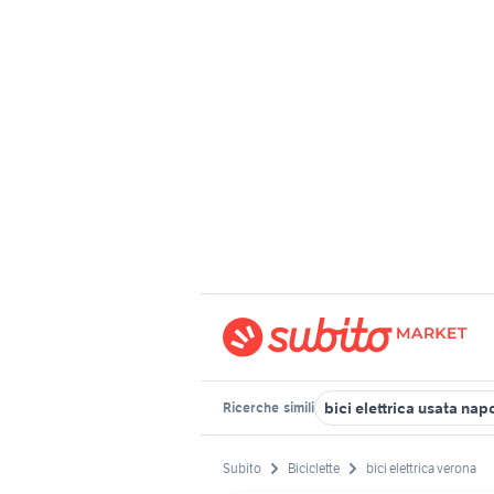
bici elettrica usata napo
Ricerche
simili
Subito
Biciclette
bici elettrica verona