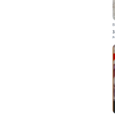
B
3
P