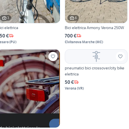
3
6
ici elettrica
Bici elettrica Armony Verona 250W
50 €
700 €
esaro
(
PU
)
Civitanova Marche
(
MC
)
pneumatici bici crossover/city bike
elettrica
50 €
Verona
(
VR
)