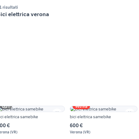
1 risultati
ici elettrica verona
6
Vetrina
ici elettrica samebike
bici elettrica samebike
00 €
600 €
erona
(
VR
)
Verona
(
VR
)