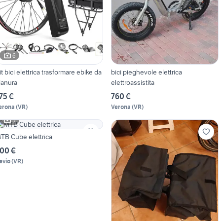
6
it bici elettrica trasformare ebike da
bici pieghevole elettrica
ianura
elettroassistita
75 €
760 €
erona
(
VR
)
Verona
(
VR
)
5
TB Cube elettrica
00 €
evio
(
VR
)