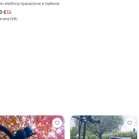
ici elettrica riparazione e batterie
0 €
erona
(
VR
)