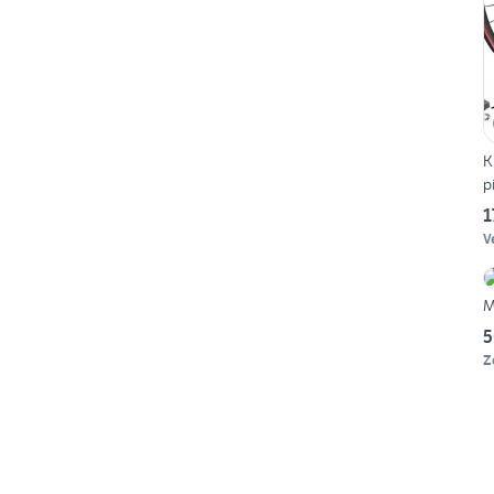
K
p
1
V
M
5
Z