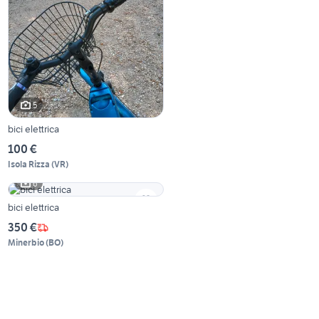
5
bici elettrica
100 €
Isola Rizza
(
VR
)
6
bici elettrica
350 €
Minerbio
(
BO
)