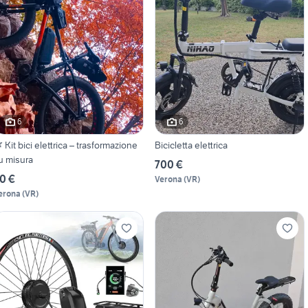
6
6
 Kit bici elettrica – trasformazione
Bicicletta elettrica
u misura
700 €
0 €
Verona
(
VR
)
erona
(
VR
)