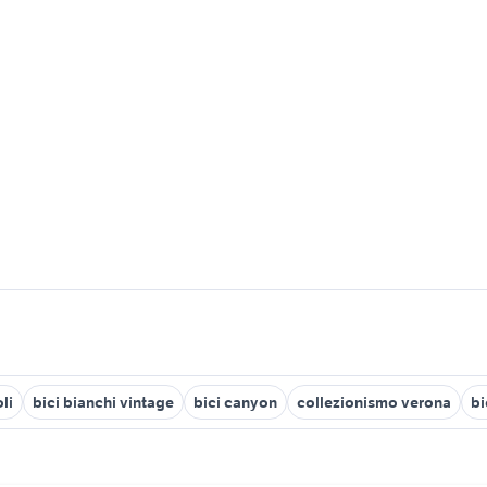
li
bici bianchi vintage
bici canyon
collezionismo verona
bi