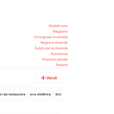
Modelli auto
Magazine
Consigli per la vendita
Negozi e Aziende
Subito per le Aziende
Assistenza
Ricerche salvate
Preferiti
Vendi
ci da restaurare
evo elettrica
bici torpado vintage
selle bici