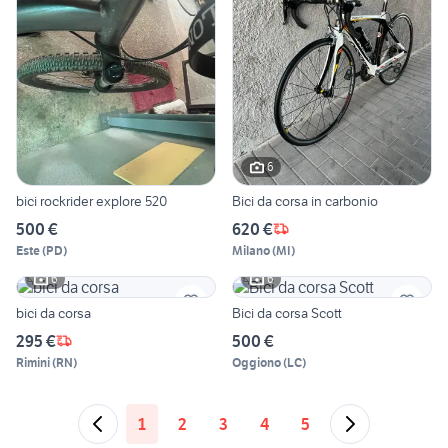
6
bici rockrider explore 520
Bici da corsa in carbonio
500 €
620 €
Este
(
PD
)
Milano
(
MI
)
6
6
bici da corsa
Bici da corsa Scott
295 €
500 €
Rimini
(
RN
)
Oggiono
(
LC
)
1
2
3
4
5