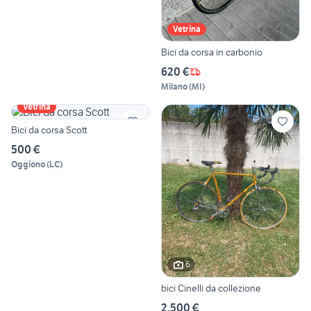
Vetrina
Bici da corsa in carbonio
620 €
Milano
(
MI
)
Vetrina
Bici da corsa Scott
500 €
Oggiono
(
LC
)
6
bici Cinelli da collezione
2.500 €