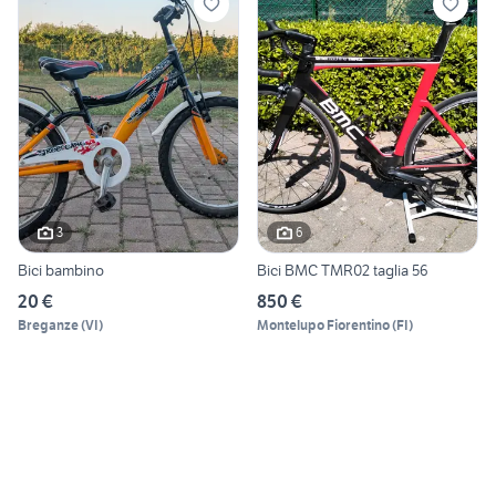
3
6
Bici bambino
Bici BMC TMR02 taglia 56
20 €
850 €
Breganze
(
VI
)
Montelupo Fiorentino
(
FI
)