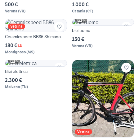
500 €
1.000 €
Verona
(
VR
)
Catania
(
CT
)
6
Vetrina
bici uomo
Ceramicspeed BB86 Shimano
150 €
180 €
Verona
(
VR
)
Montignoso
(
MS
)
5
Bici elettrica
2.300 €
Molveno
(
TN
)
Vetrina