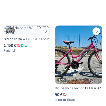
7
Bici da corsa WILIER GTR TEAM
1.450 €
Fondi
(
LT
)
5
Bici bambina Tecnobike Oasi 26"
90 €
Trecastelli
(
AN
)