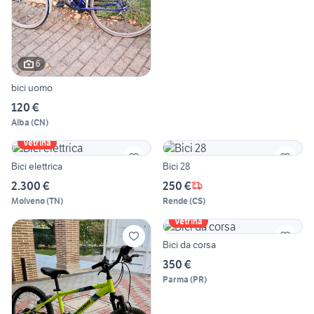
6
bici uomo
120 €
Alba
(
CN
)
Vetrina
Bici elettrica
Bici 28
2.300 €
250 €
Molveno
(
TN
)
Rende
(
CS
)
Vetrina
Bici da corsa
350 €
Parma
(
PR
)