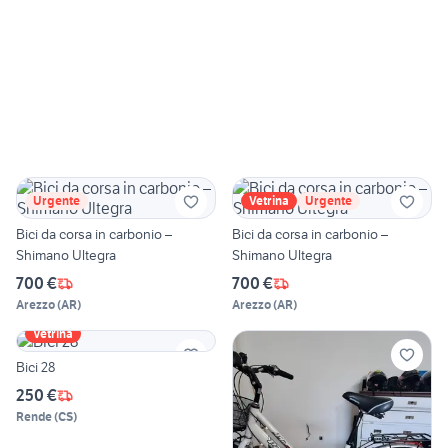
Urgente
Vetrina
Urgente
Bici da corsa in carbonio –
Bici da corsa in carbonio –
Shimano Ultegra
Shimano Ultegra
700 €
700 €
Arezzo
(
AR
)
Arezzo
(
AR
)
Vetrina
Bici 28
250 €
Rende
(
CS
)