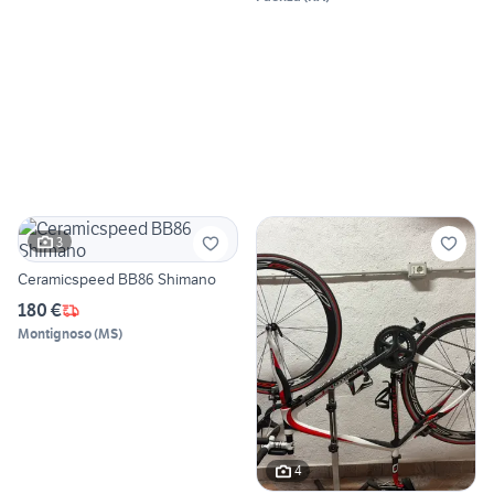
3
Ceramicspeed BB86 Shimano
180 €
Montignoso
(
MS
)
4