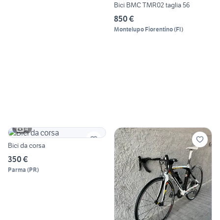
Bici BMC TMR02 taglia 56
850 €
Montelupo Fiorentino
(
FI
)
4
Bici da corsa
350 €
Parma
(
PR
)