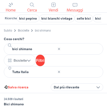
Home
Cerca
Vendi
Messaggi
bici pepino
bici bianchi vintage
selle bici
bici ca
Ricerche
Subito
Biciclette
bici shimano
Cosa cerchi?
Filtri
Biciclette
Salva ricerca
Dal più rilevante
24.509 risultati
Bici shimano