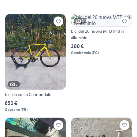
6
bici del 26 nuova MTB h48 in
alluminio
200 €
Gambettola
(
FC
)
5
bici da corsa Cannondale
850 €
Ceprano
(
FR
)