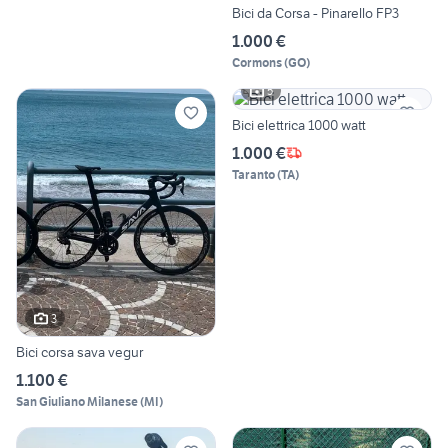
Bici da Corsa - Pinarello FP3
1.000 €
Cormons
(
GO
)
5
Bici elettrica 1000 watt
1.000 €
Taranto
(
TA
)
3
Bici corsa sava vegur
1.100 €
San Giuliano Milanese
(
MI
)