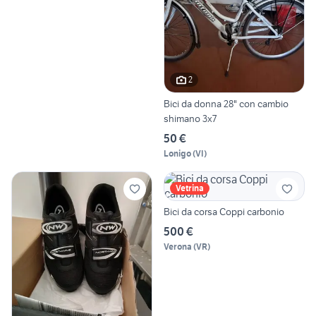
2
Bici da donna 28" con cambio
shimano 3x7
50 €
Lonigo
(
VI
)
Vetrina
Bici da corsa Coppi carbonio
500 €
Verona
(
VR
)