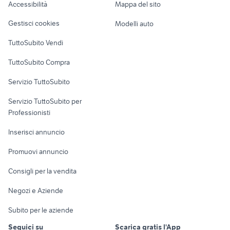
Accessibilità
Mappa del sito
bici avon
regalo bicicletta
Loft, mansarde e
Veicoli commerciali
altro
Gestisci cookies
Modelli auto
Case vacanza
TuttoSubito Vendi
Uffici e Locali
TuttoSubito Compra
commerciali
Servizio TuttoSubito
elettronica
per la casa e la
sports e hobby
Servizio TuttoSubito per
persona
Informatica
Animali
Professionisti
Arredamento e
Console e
Accessori per
Casalinghi
Inserisci annuncio
Videogiochi
animali
Elettrodomestici
Promuovi annuncio
Audio/Video
Musica e Film
Giardino e Fai da te
Consigli per la vendita
Fotografia
Libri e Riviste
Abbigliamento e
Negozi e Aziende
Telefonia
Strumenti Musicali
Accessori
Subito per le aziende
Sports
Tutto per i bambini
Seguici su
Scarica gratis l'App