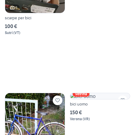
6
scarpe per bici
100 €
Sutri
(
VT
)
Vetrina
bici uomo
150 €
Verona
(
VR
)