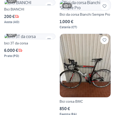
3
6
Bici BIANCHI
Bici da corsa Bianchi Sempre Pro
200 €
1.000 €
Aosta
(
AO
)
Catania
(
CT
)
6
bici 3T da corsa
6.000 €
Prato
(
PO
)
Bici corsa BMC
850 €
Faenza
(
RA
)