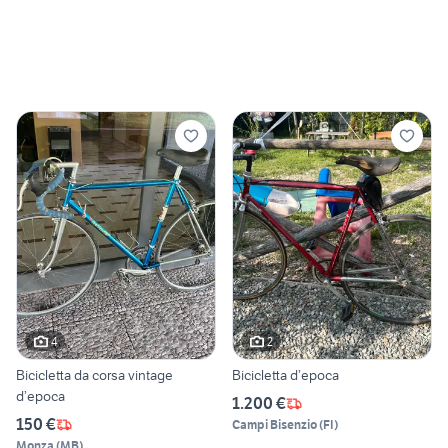
4
2
Bicicletta da corsa vintage
Bicicletta d’epoca
d’epoca
1.200 €
150 €
Campi Bisenzio
(
FI
)
Monza
(
MB
)