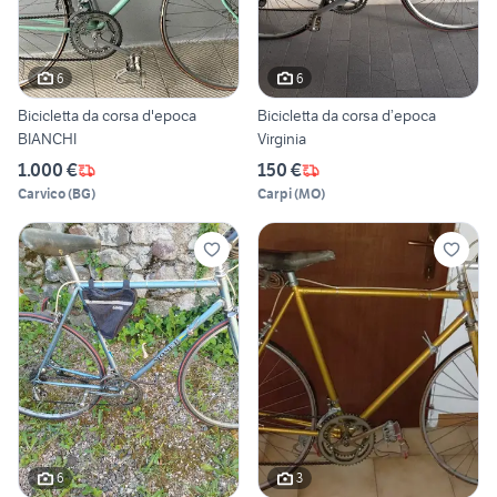
6
6
Bicicletta da corsa d'epoca
Bicicletta da corsa d’epoca
BIANCHI
Virginia
1.000 €
150 €
Carvico
(
BG
)
Carpi
(
MO
)
6
3