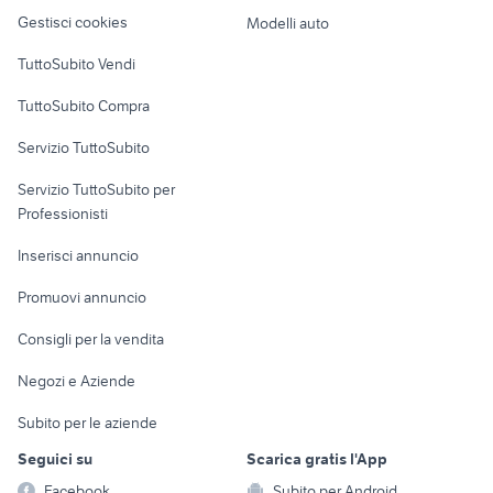
Veicoli commerciali
altro
Gestisci cookies
Modelli auto
Case vacanza
TuttoSubito Vendi
Uffici e Locali
TuttoSubito Compra
commerciali
Servizio TuttoSubito
elettronica
per la casa e la
sports e hobby
Servizio TuttoSubito per
persona
Informatica
Animali
Professionisti
Arredamento e
Console e
Accessori per
Casalinghi
Inserisci annuncio
Videogiochi
animali
Elettrodomestici
Promuovi annuncio
Audio/Video
Musica e Film
Giardino e Fai da te
Consigli per la vendita
Fotografia
Libri e Riviste
Abbigliamento e
Negozi e Aziende
Telefonia
Strumenti Musicali
Accessori
Subito per le aziende
Sports
Tutto per i bambini
Seguici su
Scarica gratis l'App
Biciclette
Facebook
Subito per Android