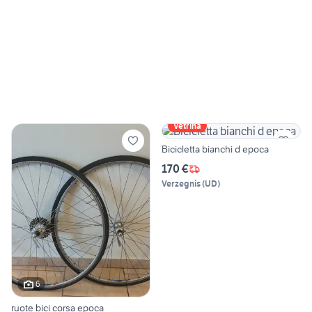
Vetrina
Bicicletta bianchi d epoca
170 €
Verzegnis
(
UD
)
6
ruote bici corsa epoca