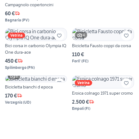
Campagnolo copertoncini
60 €
Bagnaria
(
PV
)
4
Vetrina
Bici corsa in carbonio Olympia IQ
Bicicletta Fausto coppi da corsa
One dura-ace
110 €
450 €
Forli'
(
FC
)
Spilimbergo
(
PN
)
6
Vetrina
Bicicletta bianchi d epoca
Eroica colnago 1971 super cromo
170 €
2.500 €
Verzegnis
(
UD
)
Empoli
(
FI
)