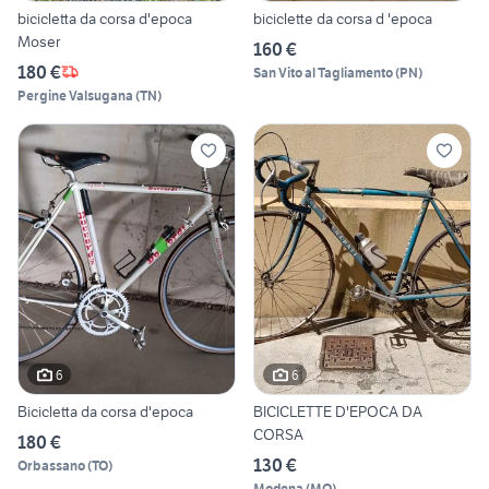
bicicletta da corsa d'epoca
biciclette da corsa d 'epoca
Moser
160 €
180 €
San Vito al Tagliamento
(
PN
)
Pergine Valsugana
(
TN
)
6
6
Bicicletta da corsa d'epoca
BICICLETTE D'EPOCA DA
CORSA
180 €
130 €
Orbassano
(
TO
)
Modena
(
MO
)