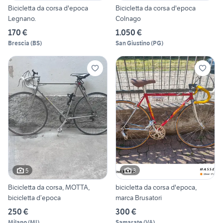
Bicicletta da corsa d'epoca
Bicicletta da corsa d'epoca
Legnano.
Colnago
170 €
1.050 €
Brescia
(
BS
)
San Giustino
(
PG
)
5
3
Bicicletta da corsa, MOTTA,
bicicletta da corsa d'epoca,
bicicletta d’epoca
marca Brusatori
250 €
300 €
Milano
(
MI
)
Samarate
(
VA
)