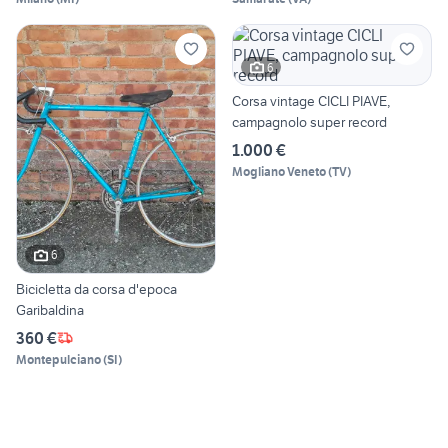
6
Corsa vintage CICLI PIAVE,
campagnolo super record
1.000 €
Mogliano Veneto
(
TV
)
6
Bicicletta da corsa d'epoca
Garibaldina
360 €
Montepulciano
(
SI
)