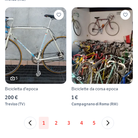
5
4
Bicicletta d'epoca
Biciclette da corsa epoca
200 €
1 €
Treviso
(
TV
)
Campagnano di Roma
(
RM
)
1
2
3
4
5