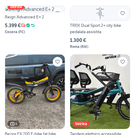
Vetrina
Reign Advanced E+ 2
5.399 €
TREK Dual Sport 2+ city bike
pedalata assistita
Cesena
(
FC
)
1.300 €
Roma
(
RM
)
6
Vetrina
Bezior FX 200 E-bike fat bike
Tandem elettrico accessibile