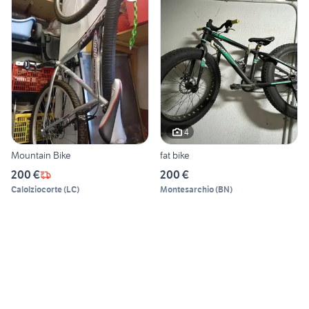
4
Mountain Bike
fat bike
200 €
200 €
Calolziocorte
(
LC
)
Montesarchio
(
BN
)