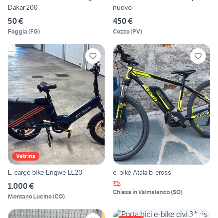
Dakar 200
nuovo
50 €
450 €
Foggia
(
FG
)
Cozzo
(
PV
)
Vetrina
E-cargo bike Engwe LE20
e-bike Atala b-cross
1.000 €
Chiesa in Valmalenco
(
SO
)
Montano Lucino
(
CO
)