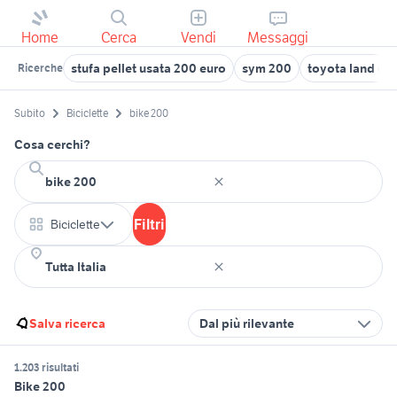
Home
Cerca
Vendi
Messaggi
stufa pellet usata 200 euro
sym 200
toyota land cru
Ricerche
Subito
Biciclette
bike 200
Cosa cerchi?
Filtri
Biciclette
Salva ricerca
Dal più rilevante
1.203 risultati
Bike 200