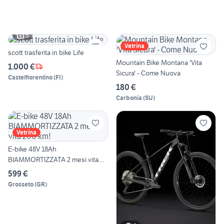
5
Vetrina
scott trasferita in bike Life
Mountain Bike Montana 'Vita
1.000 €
Sicura' - Come Nuova
Castelfiorentino
(
FI
)
180 €
Carbonia
(
SU
)
Vetrina
E-bike 48V 18Ah
BIAMMORTIZZATA 2 mesi vita
200 km!
599 €
Grosseto
(
GR
)