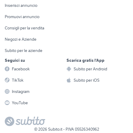
Console e
Accessori per
Casalinghi
Inserisci annuncio
Videogiochi
animali
Elettrodomestici
Promuovi annuncio
Audio/Video
Musica e Film
Giardino e Fai da te
Consigli per la vendita
Fotografia
Libri e Riviste
Abbigliamento e
Negozi e Aziende
Telefonia
Strumenti Musicali
Accessori
Subito per le aziende
Sports
Tutto per i bambini
Seguici su
Scarica gratis l'App
Biciclette
Facebook
Subito per Android
Collezionismo
TikTok
Subito per iOS
Instagram
YouTube
©
2026
Subito.it - P.IVA 05526340962