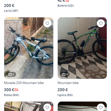
42 €
200 €
Buttrio
(
UD
)
Lerici
(
SP
)
6
4
Morada 200 Mountain bike
Mountain bike
300 €
200 €
Roma
(
RM
)
Ispica
(
RG
)