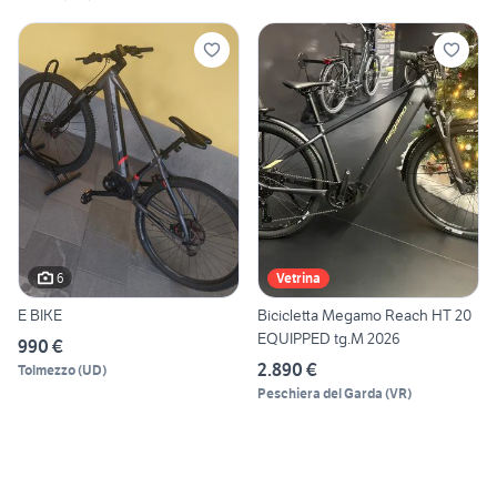
6
Vetrina
E BIKE
Bicicletta Megamo Reach HT 20
EQUIPPED tg.M 2026
990 €
2.890 €
Tolmezzo
(
UD
)
Peschiera del Garda
(
VR
)