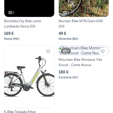
2
5
Bicicletta City Bike uomo
Muntain Bike MTB Giant GSR
Lombardo Siena 200
200
169 €
49 €
Roma
(
RM
)
Minerbio
(
BO
)
6
Mountain Bike Montana 'Vita
Sicura' - Come Nuova
180 €
Carbonia
(
SU
)
E-Bike Torpado Ether