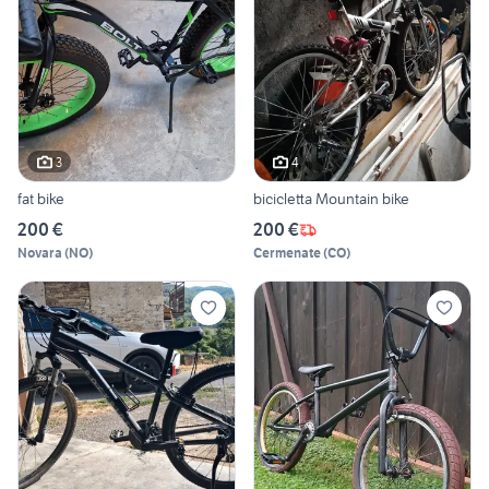
3
4
fat bike
bicicletta Mountain bike
200 €
200 €
Novara
(
NO
)
Cermenate
(
CO
)