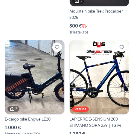
3
Mountain bike Trek Procaliber
2025
800 €
Trieste
(
TS
)
2
Vetrina
E-cargo bike Engwe LE20
LAPIERRE E-SENSIUM 200
SHIMANO SORA 2x9 | TG.M
1.000 €
1.290 €
Montano Lucino
(
CO
)