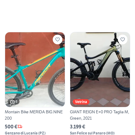
4
Vetrina
Montain Bike MERIDA BIG.NINE
GIANT REIGN E+0 PRO Taglia M,
200
Green, 2021
500 €
3.199 €
Genzano di Lucania
(
PZ
)
San Felice sul Panaro
(
MO
)