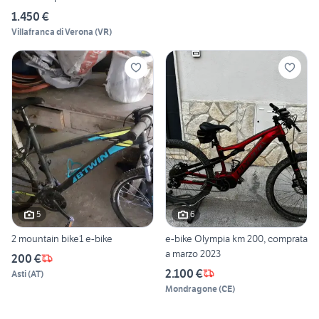
1.450 €
Villafranca di Verona
(
VR
)
5
6
2 mountain bike1 e-bike
e-bike Olympia km 200, comprata
a marzo 2023
200 €
2.100 €
Asti
(
AT
)
Mondragone
(
CE
)