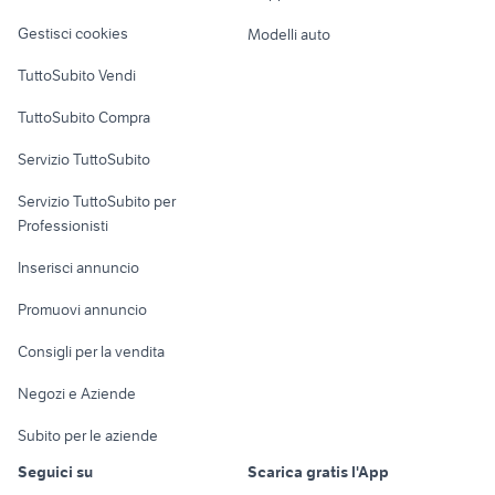
Veicoli commerciali
altro
Gestisci cookies
Modelli auto
Case vacanza
TuttoSubito Vendi
Uffici e Locali
TuttoSubito Compra
commerciali
Servizio TuttoSubito
elettronica
per la casa e la
sports e hobby
Servizio TuttoSubito per
persona
Informatica
Animali
Professionisti
Arredamento e
Console e
Accessori per
Casalinghi
Inserisci annuncio
Videogiochi
animali
Elettrodomestici
Promuovi annuncio
Audio/Video
Musica e Film
Giardino e Fai da te
Consigli per la vendita
Fotografia
Libri e Riviste
Abbigliamento e
Negozi e Aziende
Telefonia
Strumenti Musicali
Accessori
Subito per le aziende
Sports
Tutto per i bambini
Seguici su
Scarica gratis l'App
Biciclette