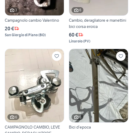
3
6
Campagnolo cambio Valentino
Cambio, deragliatore e manettini
bici corsa eroica
20 €
60 €
San Giorgio di Piano
(
BO
)
Linarolo
(
PV
)
6
6
CAMPAGNOLO CAMBIO, LEVE
Bici d’epoca