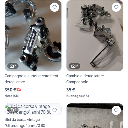
6
6
Campagnolo super record freni
Cambio e deragliatore
deragliatore
Campagnolo
350 €
35 €
Noto
(
SR
)
Busnago
(
MB
)
6
Bici da corsa vintage
“Girardengo” anni 70 80