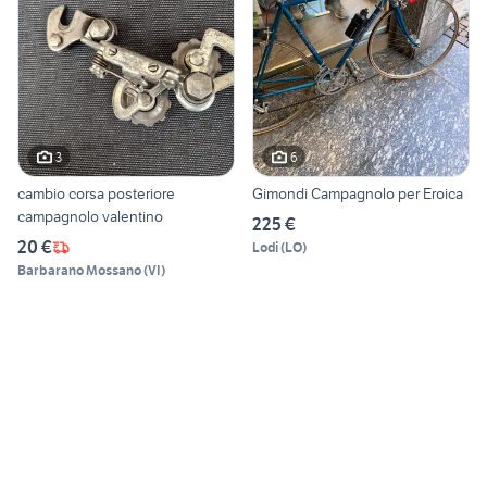
3
6
cambio corsa posteriore
Gimondi Campagnolo per Eroica
campagnolo valentino
225 €
20 €
Lodi
(
LO
)
Barbarano Mossano
(
VI
)