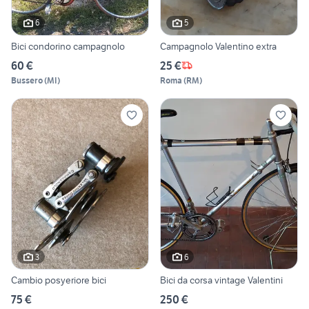
6
5
Bici condorino campagnolo
Campagnolo Valentino extra
60 €
25 €
Bussero
(
MI
)
Roma
(
RM
)
3
6
Cambio posyeriore bici
Bici da corsa vintage Valentini
75 €
250 €