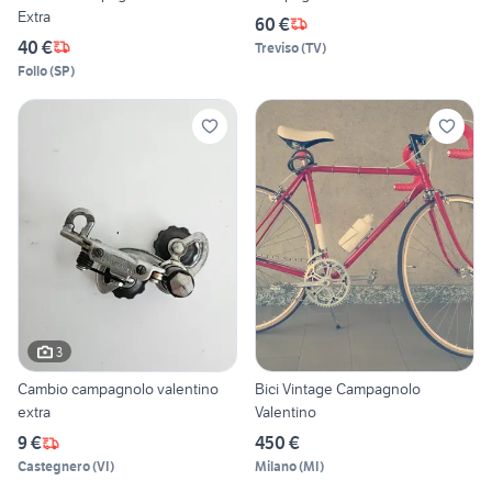
Extra
60 €
40 €
Treviso
(
TV
)
Follo
(
SP
)
3
Cambio campagnolo valentino
Bici Vintage Campagnolo
extra
Valentino
9 €
450 €
Castegnero
(
VI
)
Milano
(
MI
)