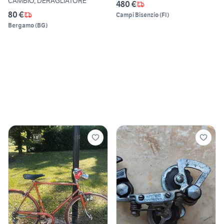
CAMBIO, DERAGLIATORE
480 €
80 €
Campi Bisenzio
(
FI
)
Bergamo
(
BG
)