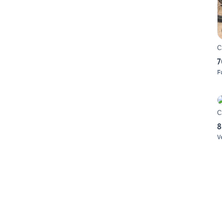
C
7
F
C
8
V