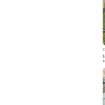
C
1
Z