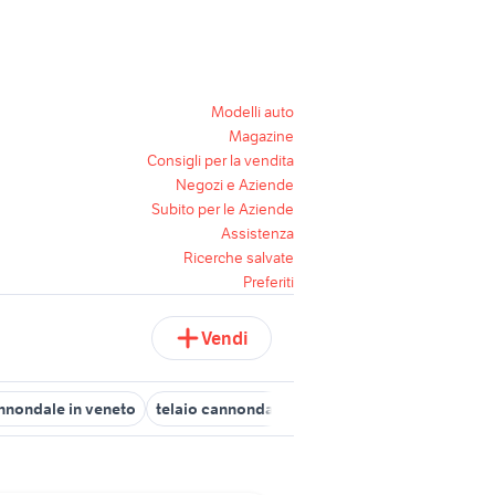
Modelli auto
Magazine
Consigli per la vendita
Negozi e Aziende
Subito per le Aziende
Assistenza
Ricerche salvate
Preferiti
Vendi
nnondale in veneto
telaio cannondale
cannondale biciclette Pug