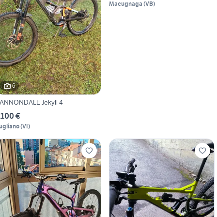
Macugnaga
(
VB
)
6
ANNONDALE Jekyll 4
.100 €
ugliano
(
VI
)