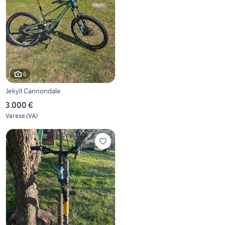
6
Jekyll Cannondale
3.000 €
Varese
(
VA
)