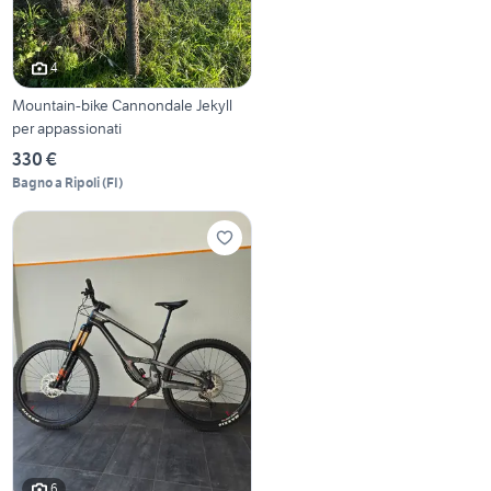
4
Mountain-bike Cannondale Jekyll
per appassionati
330 €
Bagno a Ripoli
(
FI
)
6