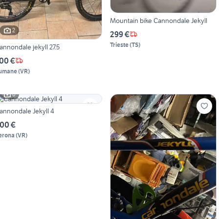
Mountain bike Cannondale Jekyll
2
299 €
Trieste
(
TS
)
annondale jekyll 27.5
00 €
umane
(
VR
)
6
annondale Jekyll 4
00 €
erona
(
VR
)