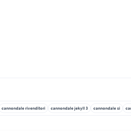
cannondale rivenditori
cannondale jekyll 3
cannondale si
ca