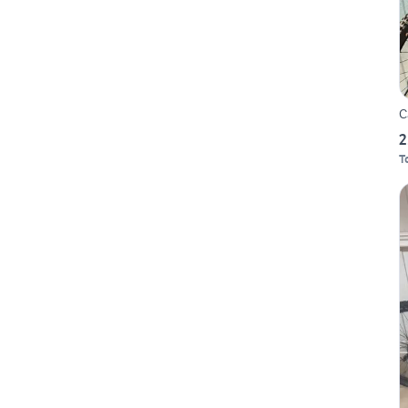
C
2
T