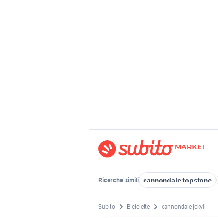
cannondale topstone
Ricerche
simili
Subito
Biciclette
cannondale jekyll