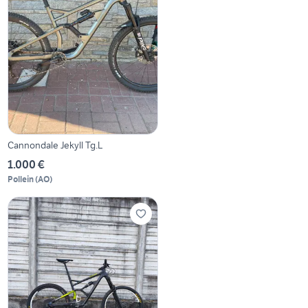
Cannondale Jekyll Tg.L
1.000 €
Pollein
(
AO
)