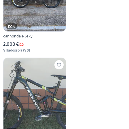
6
cannondale Jekyll
2.000 €
Villadossola
(
VB
)