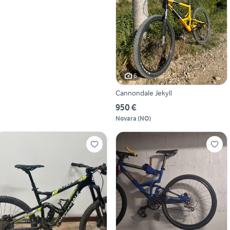
6
Cannondale Jekyll
950 €
Novara
(
NO
)