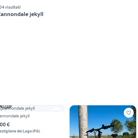
04 risultati
annondale jekyll
2
annondale jekyll
00 €
astiglione del Lago
(
PG
)