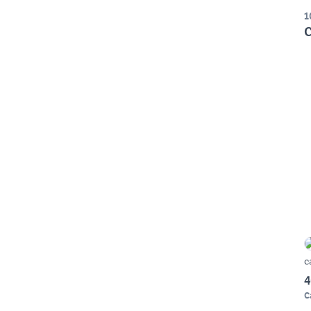
1
C
c
4
C