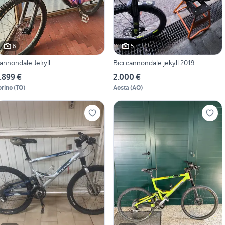
6
5
annondale Jekyll
Bici cannondale jekyll 2019
.899 €
2.000 €
orino
(
TO
)
Aosta
(
AO
)