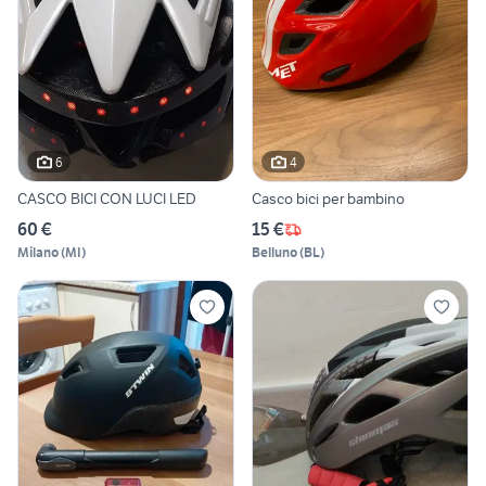
6
4
CASCO BICI CON LUCI LED
Casco bici per bambino
60 €
15 €
Milano
(
MI
)
Belluno
(
BL
)