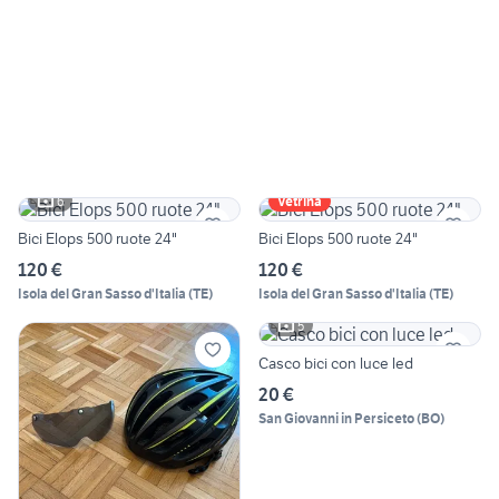
6
Vetrina
Bici Elops 500 ruote 24"
Bici Elops 500 ruote 24"
120 €
120 €
Isola del Gran Sasso d'Italia
(
TE
)
Isola del Gran Sasso d'Italia
(
TE
)
5
Casco bici con luce led
20 €
San Giovanni in Persiceto
(
BO
)