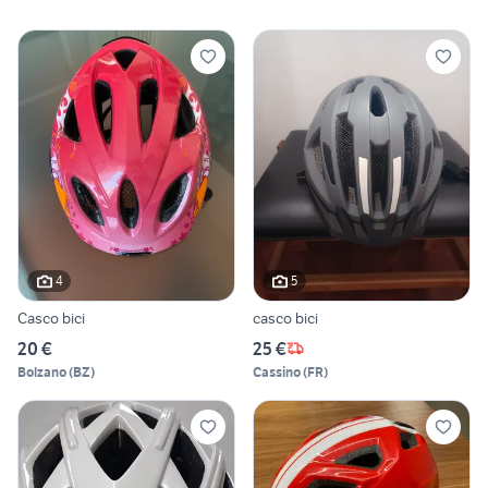
4
5
Casco bici
casco bici
20 €
25 €
Bolzano
(
BZ
)
Cassino
(
FR
)