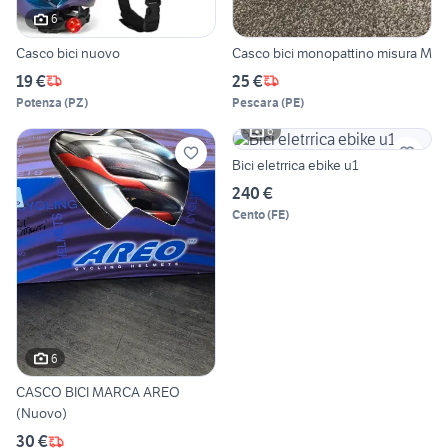
6
Casco bici nuovo
Casco bici monopattino misura M
19 €
25 €
Potenza
(
PZ
)
Pescara
(
PE
)
6
Bici eletrrica ebike u1
240 €
Cento
(
FE
)
6
CASCO BICI MARCA AREO
(Nuovo)
30 €