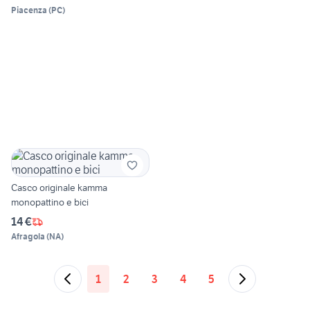
Piacenza
(
PC
)
Casco originale kamma
monopattino e bici
14 €
Afragola
(
NA
)
1
2
3
4
5