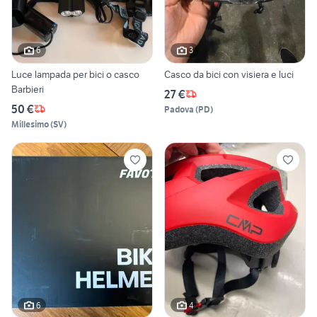
6
3
Luce lampada per bici o casco
Casco da bici con visiera e luci
Barbieri
27 €
50 €
Padova
(
PD
)
Millesimo
(
SV
)
6
4