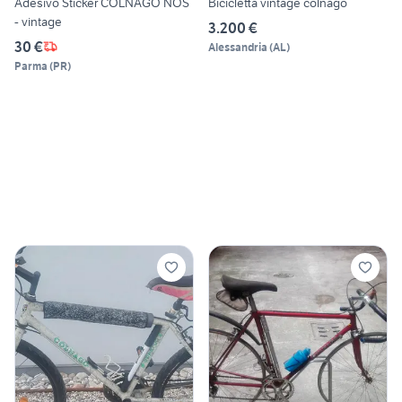
Adesivo Sticker COLNAGO NOS
Bicicletta vintage colnago
- vintage
3.200 €
30 €
Alessandria
(
AL
)
Parma
(
PR
)