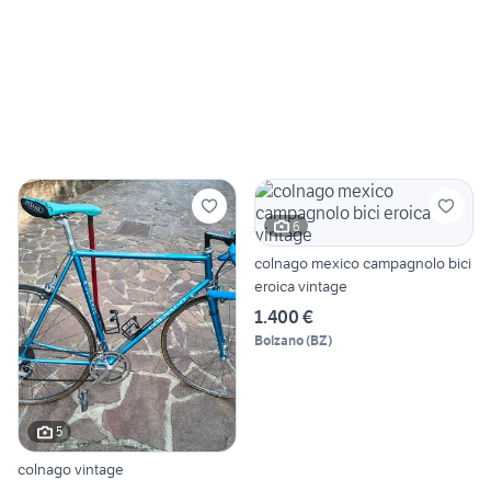
6
colnago mexico campagnolo bici
eroica vintage
1.400 €
Bolzano
(
BZ
)
5
colnago vintage