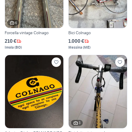
6
Forcella vintage Colnago
Bici Colnago
210 €
1.000 €
Imola
(
BO
)
Messina
(
ME
)
3