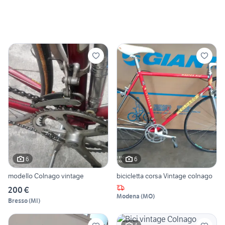
6
6
modello Colnago vintage
bicicletta corsa Vintage colnago
200 €
Modena
(
MO
)
Bresso
(
MI
)