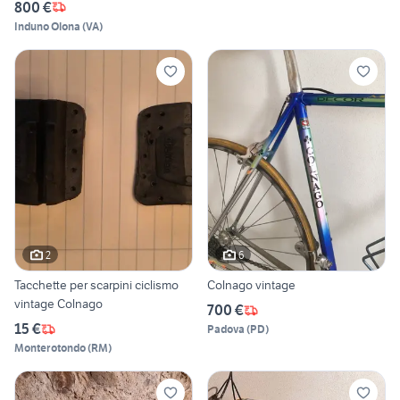
800 €
Induno Olona
(
VA
)
2
6
Tacchette per scarpini ciclismo
Colnago vintage
vintage Colnago
700 €
15 €
Padova
(
PD
)
Monterotondo
(
RM
)