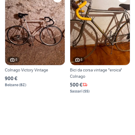
6
6
Colnago Victory Vintage
Bici da corsa vintage "eroica"
Colnago
900 €
500 €
Bolzano
(
BZ
)
Sassari
(
SS
)