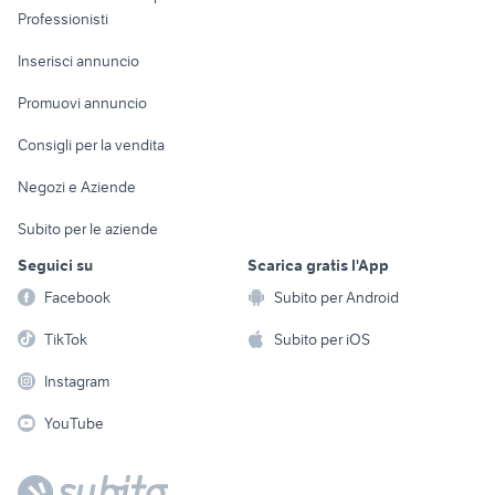
Informatica
Animali
Professionisti
Arredamento e
Console e
Accessori per
Casalinghi
Inserisci annuncio
Videogiochi
animali
Elettrodomestici
Promuovi annuncio
Audio/Video
Musica e Film
Giardino e Fai da te
Consigli per la vendita
Fotografia
Libri e Riviste
Abbigliamento e
Negozi e Aziende
Telefonia
Strumenti Musicali
Accessori
Subito per le aziende
Sports
Tutto per i bambini
Seguici su
Scarica gratis l'App
Biciclette
Facebook
Subito per Android
Collezionismo
TikTok
Subito per iOS
Instagram
YouTube