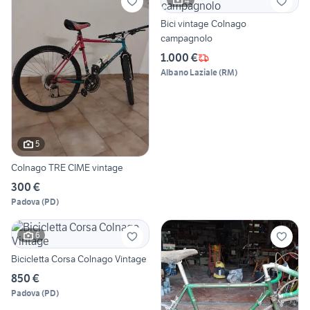
4
Bici vintage Colnago
campagnolo
1.000 €
Albano Laziale
(
RM
)
5
Colnago TRE CIME vintage
300 €
Padova
(
PD
)
6
Bicicletta Corsa Colnago Vintage
850 €
Padova
(
PD
)