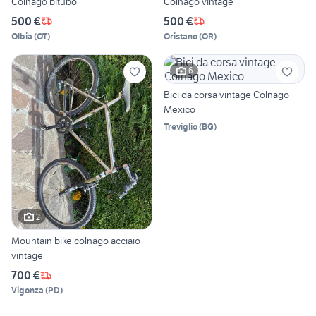
Colnago bitubo
Colnago vintage
500 €
500 €
Olbia
(
OT
)
Oristano
(
OR
)
6
Bici da corsa vintage Colnago
Mexico
Treviglio
(
BG
)
2
Mountain bike colnago acciaio
vintage
700 €
Vigonza
(
PD
)