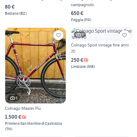
campagnolo
80 €
650 €
Bolzano
(
BZ
)
Foggia
(
FG
)
6
Colnago Sport vintage fine anni
70
250 €
Limbiate
(
MB
)
6
Colnago Master Più
1.500 €
Primiero San Martino di Castrozza
(
TN
)