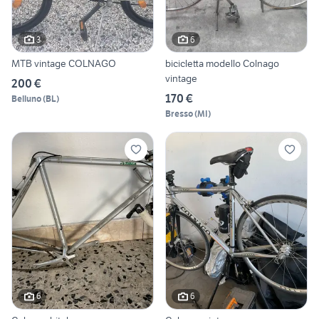
3
6
MTB vintage COLNAGO
bicicletta modello Colnago
vintage
200 €
170 €
Belluno
(
BL
)
Bresso
(
MI
)
6
6