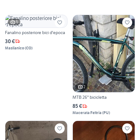
5
Fanalino posteriore bici d'epoca
30 €
Maslianico
(
CO
)
2
MTB 26" bicicletta
85 €
Macerata Feltria
(
PU
)