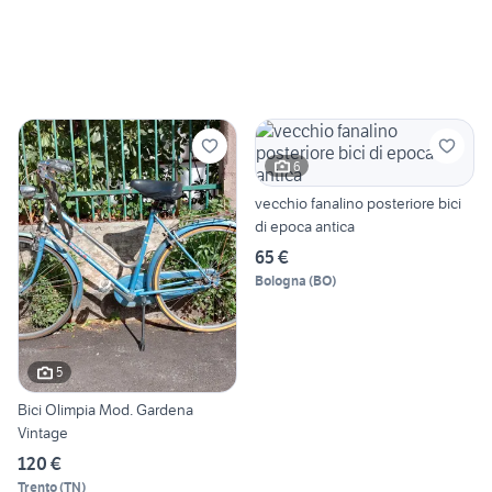
6
vecchio fanalino posteriore bici
di epoca antica
65 €
Bologna
(
BO
)
5
Bici Olimpia Mod. Gardena
Vintage
120 €
Trento
(
TN
)