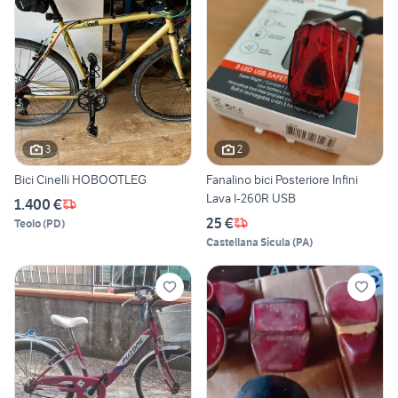
3
2
Bici Cinelli HOBOOTLEG
Fanalino bici Posteriore Infini
Lava I-260R USB
1.400 €
25 €
Teolo
(
PD
)
Castellana Sicula
(
PA
)