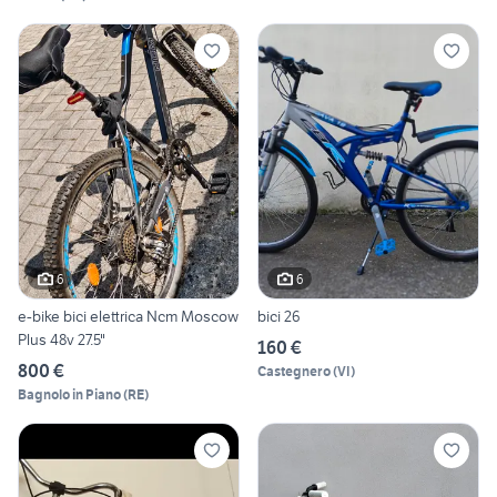
6
6
e-bike bici elettrica Ncm Moscow
bici 26
Plus 48v 27.5"
160 €
800 €
Castegnero
(
VI
)
Bagnolo in Piano
(
RE
)