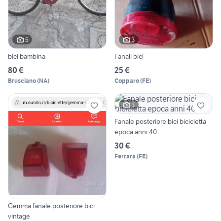
5
3
bici bambina
Fanali bici
80 €
25 €
Brusciano
(
NA
)
Copparo
(
FE
)
3
Fanale posteriore bici bicicletta
epoca anni 40
30 €
Ferrara
(
FE
)
Gemma fanale posteriore bici
vintage