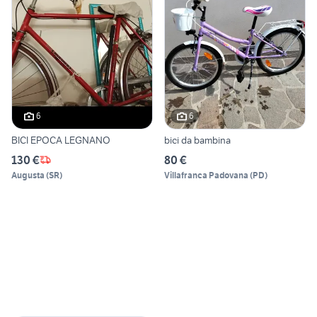
6
6
BICI EPOCA LEGNANO
bici da bambina
130 €
80 €
Augusta
(
SR
)
Villafranca Padovana
(
PD
)