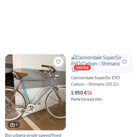
Vetrina
Cannondale SuperSix EVO
Carbon – Shimano 105 12v
1.950 €
Porto Ceresio
(
VA
)
4
Bici urbana single speed/fixed