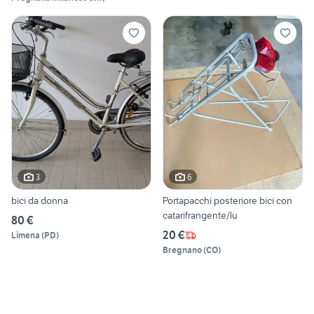
3
6
bici da donna
Portapacchi posteriore bici con
catarifrangente/lu
80 €
20 €
Limena
(
PD
)
Bregnano
(
CO
)