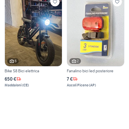
6
2
Bike S8 Bici elettrica
Fanalino bici led posteriore
650 €
7 €
Maddaloni
(
CE
)
Ascoli Piceno
(
AP
)