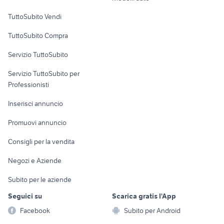
Case vacanza
TuttoSubito Vendi
Uffici e Locali
TuttoSubito Compra
commerciali
Servizio TuttoSubito
elettronica
per la casa e la
sports e hobby
Servizio TuttoSubito per
persona
Informatica
Animali
Professionisti
Arredamento e
Console e
Accessori per
Casalinghi
Inserisci annuncio
Videogiochi
animali
Elettrodomestici
Promuovi annuncio
Audio/Video
Musica e Film
Giardino e Fai da te
Consigli per la vendita
Fotografia
Libri e Riviste
Abbigliamento e
Negozi e Aziende
Telefonia
Strumenti Musicali
Accessori
Subito per le aziende
Sports
Tutto per i bambini
Seguici su
Scarica gratis l'App
Biciclette
Facebook
Subito per Android
Collezionismo