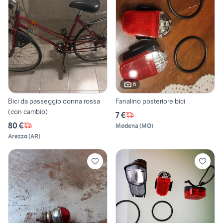
6
Bici da passeggio donna rossa
Fanalino posteriore bici
(con cambio)
7 €
80 €
Modena
(
MO
)
Arezzo
(
AR
)