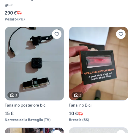
gear
290 €
Pesaro
(
PU
)
3
2
Fanalino posteriore bici
Fanalino Bici
15 €
10 €
Nervesa della Battaglia
(
TV
)
Brescia
(
BS
)