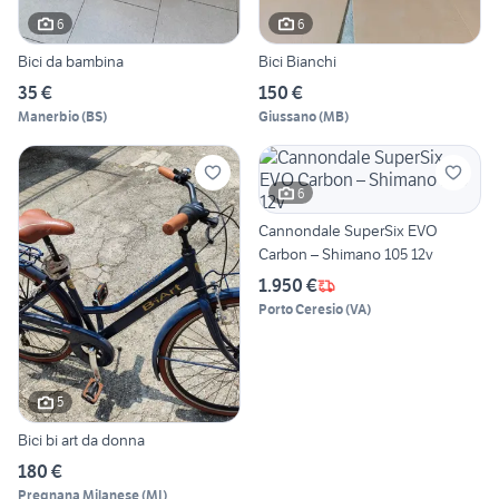
6
6
Bici da bambina
Bici Bianchi
35 €
150 €
Manerbio
(
BS
)
Giussano
(
MB
)
6
Cannondale SuperSix EVO
Carbon – Shimano 105 12v
1.950 €
Porto Ceresio
(
VA
)
5
Bici bi art da donna
180 €
Pregnana Milanese
(
MI
)