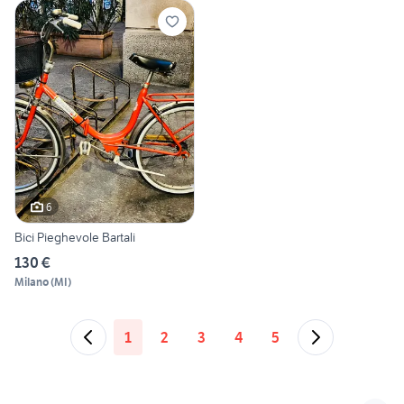
6
Bici Pieghevole Bartali
130 €
Milano
(
MI
)
1
2
3
4
5