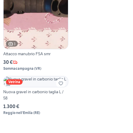
3
Attacco manubrio FSA smr
30 €
Sommacampagna
(
VR
)
Vetrina
Nuova gravel in carbonio taglia L /
58
1.300 €
Reggio nell'Emilia
(
RE
)