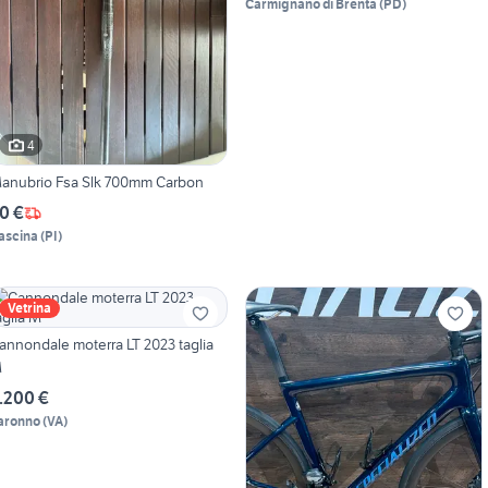
Carmignano di Brenta
(
PD
)
4
anubrio Fsa Slk 700mm Carbon
0 €
ascina
(
PI
)
Vetrina
annondale moterra LT 2023 taglia
M
.200 €
aronno
(
VA
)