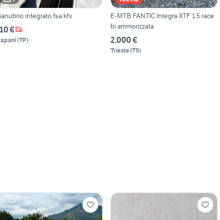
anubrio integrato fsa kfx
E-MTB FANTIC Integra XTF 1.5 race
bi ammorizzata
10 €
2.000 €
rapani
(
TP
)
Trieste
(
TS
)