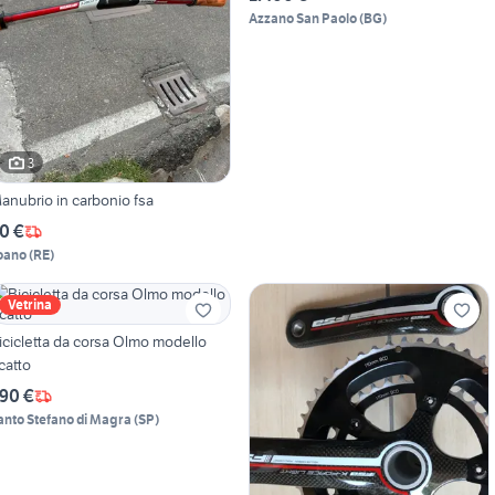
Azzano San Paolo
(
BG
)
3
anubrio in carbonio fsa
0 €
oano
(
RE
)
Vetrina
icicletta da corsa Olmo modello
catto
90 €
anto Stefano di Magra
(
SP
)