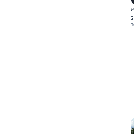
M
2
T