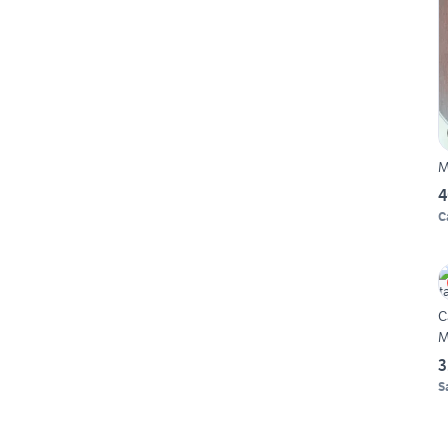
M
4
C
C
3
S