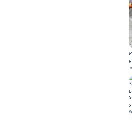
M
5
T
B
S
3
S