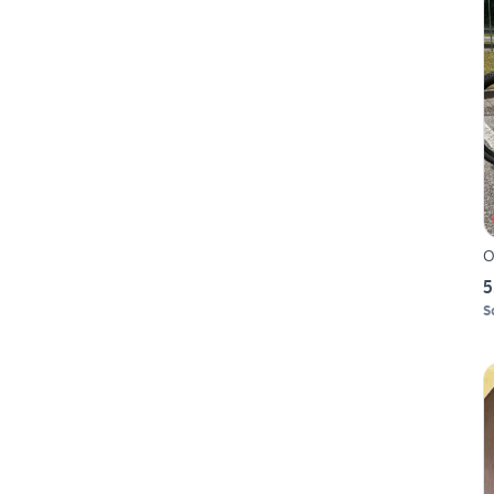
O
5
S