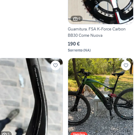
6
Guarnitura. FSA K-Force Carbon
BB30 Come Nuova
190 €
Sorrento
(
NA
)
5
Vetrina