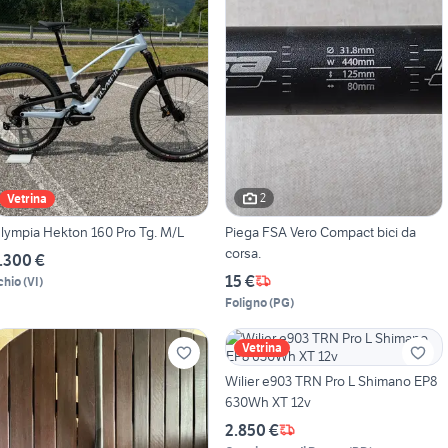
2
Vetrina
lympia Hekton 160 Pro Tg. M/L
Piega FSA Vero Compact bici da
corsa.
.300 €
15 €
chio
(
VI
)
Foligno
(
PG
)
Vetrina
Wilier e903 TRN Pro L Shimano EP8
630Wh XT 12v
2.850 €