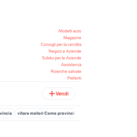
Modelli auto
Magazine
Consigli per la vendita
Negozi e Aziende
Subito per le Aziende
Assistenza
Ricerche salvate
Preferiti
Vendi
vincia
vitara motori Como provincia
como luigi 16
offerte la