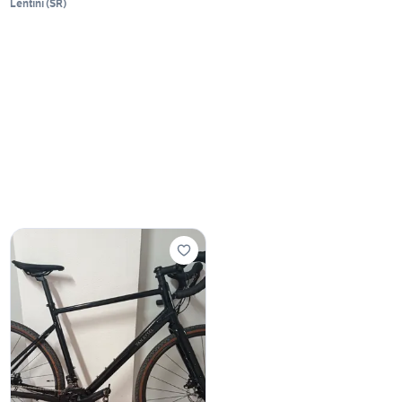
Lentini
(
SR
)