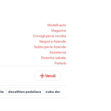
Modelli auto
Magazine
Consigli per la vendita
Negozi e Aziende
Subito per le Aziende
Assistenza
Ricerche salvate
Preferiti
Vendi
ata
decathlon pedaliera
cubo decathlon
borse bici gravel
c