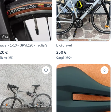
4
4
Gravel - 1x10 - GRVL120 - Taglia S
Bici gravel
20 €
250 €
ilano
(
MI
)
Carpi
(
MO
)