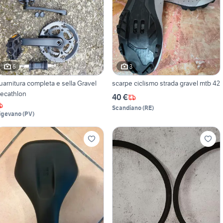
6
3
uarnitura completa e sella Gravel
scarpe ciclismo strada gravel mtb 42
ecathlon
40 €
Scandiano
(
RE
)
igevano
(
PV
)