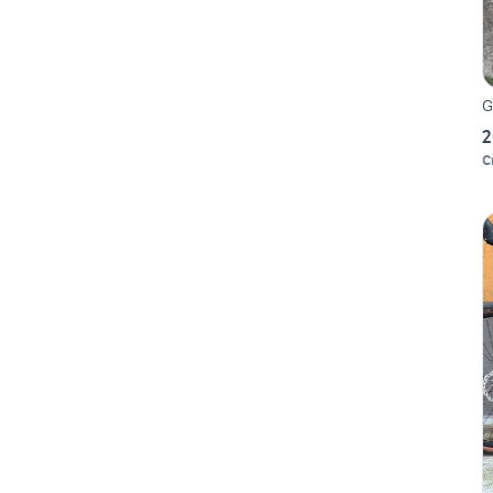
G
2
C