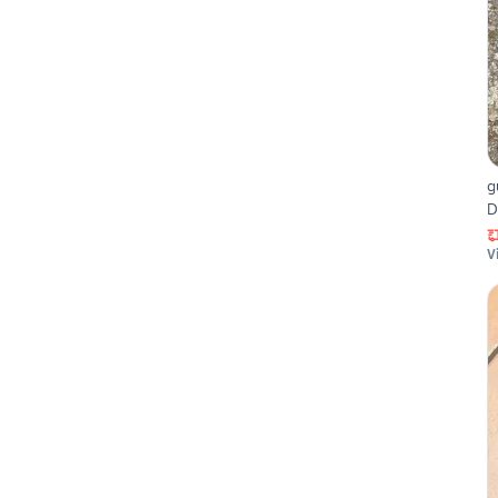
g
D
V