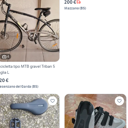
200 €
Mazzano
(
BS
)
4
icicletta tipo MTB gravel Triban 5
aglia L
20 €
esenzano del Garda
(
BS
)