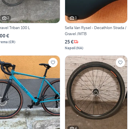
2
3
ravel Triban 100 L
Sella Van Rysel - Decathlon Strada /
Gravel /MTB
00 €
25 €
rema
(
CR
)
Napoli
(
NA
)
4