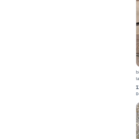
b
t
1
D