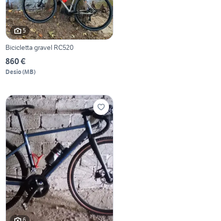
5
Bicicletta gravel RC520
860 €
Desio
(
MB
)
6