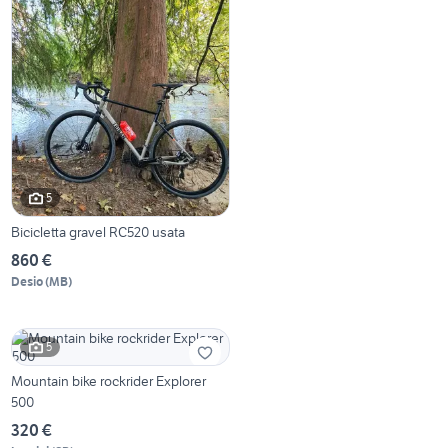
5
Bicicletta gravel RC520 usata
860 €
Desio
(
MB
)
5
Mountain bike rockrider Explorer
500
320 €