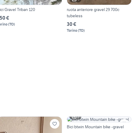
ici Gravel Triban 120
ruota anteriore gravel 29 700c
tubeless
50 €
30 €
orino
(
TO
)
Torino
(
TO
)
3
Bici btwin Mountain bike -gravel