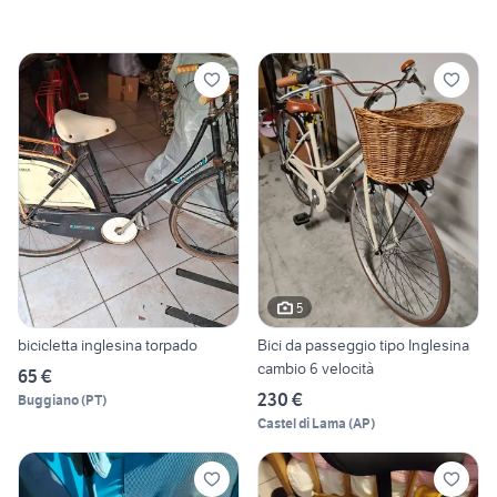
5
bicicletta inglesina torpado
Bici da passeggio tipo Inglesina
cambio 6 velocità
65 €
230 €
Buggiano
(
PT
)
Castel di Lama
(
AP
)