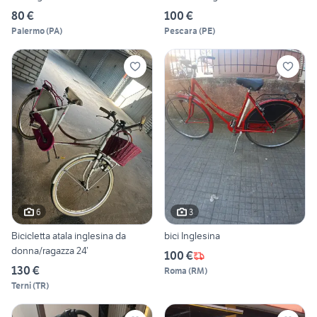
80 €
100 €
Palermo
(
PA
)
Pescara
(
PE
)
6
3
Bicicletta atala inglesina da
bici Inglesina
donna/ragazza 24’
100 €
130 €
Roma
(
RM
)
Terni
(
TR
)