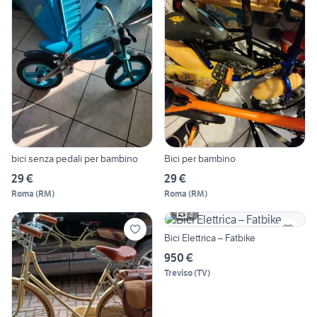
bici senza pedali per bambino
Bici per bambino
29 €
29 €
Roma
(
RM
)
Roma
(
RM
)
3
Bici Elettrica – Fatbike
950 €
Treviso
(
TV
)