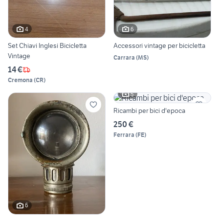
4
6
Set Chiavi Inglesi Bicicletta
Accessori vintage per bicicletta
Vintage
Carrara
(
MS
)
14 €
Cremona
(
CR
)
5
Ricambi per bici d'epoca
250 €
Ferrara
(
FE
)
6