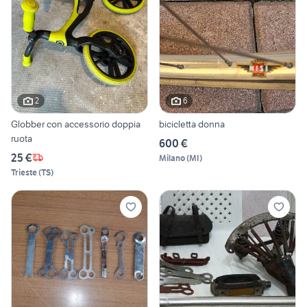
2
6
Globber con accessorio doppia
bicicletta donna
ruota
600 €
25 €
Milano
(
MI
)
Trieste
(
TS
)