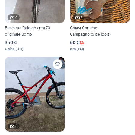
6
2
Bicicletta Raleigh anni 70
Chiavi Coniche
originale uomo
Campagnolo/IceToolz
350 €
60 €
Udine
(
UD
)
Bra
(
CN
)
6