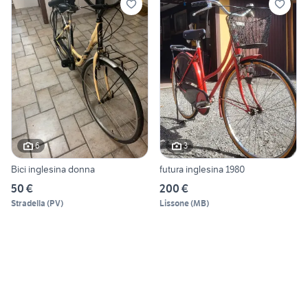
6
3
Bici inglesina donna
futura inglesina 1980
50 €
200 €
Stradella
(
PV
)
Lissone
(
MB
)