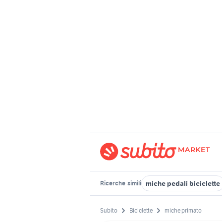
miche pedali biciclette
Ricerche
simili
Subito
Biciclette
miche primato