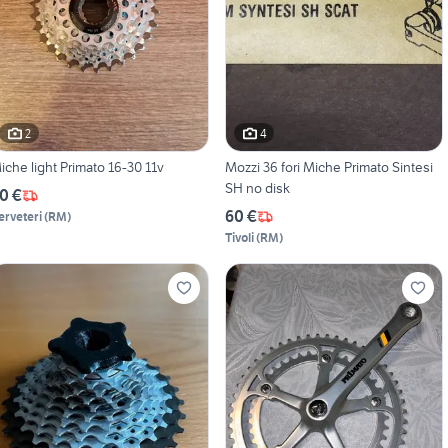
2
4
iche light Primato 16-30 11v
Mozzi 36 fori Miche Primato Sintesi
SH no disk
0 €
60 €
erveteri
(
RM
)
Tivoli
(
RM
)