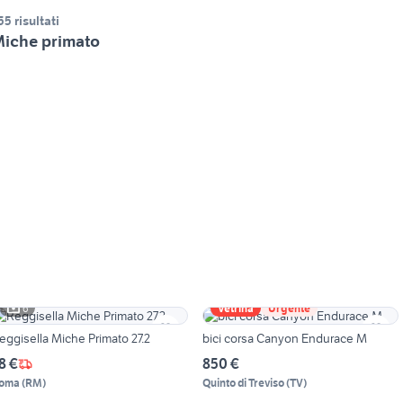
55 risultati
iche primato
6
Vetrina
Urgente
eggisella Miche Primato 27.2
bici corsa Canyon Endurace M
8 €
850 €
oma
(
RM
)
Quinto di Treviso
(
TV
)