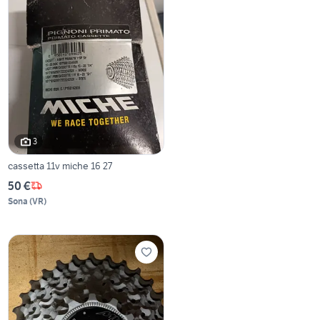
3
cassetta 11v miche 16 27
50 €
Sona
(
VR
)