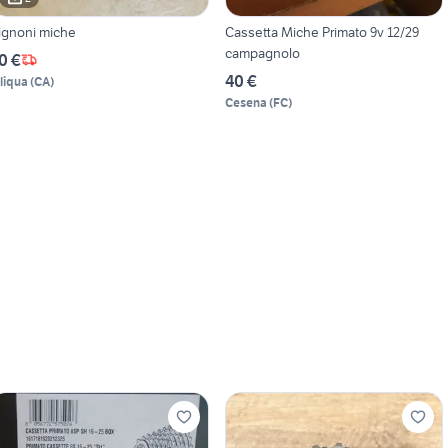
ignoni miche
Cassetta Miche Primato 9v 12/29
campagnolo
0 €
40 €
iliqua
(
CA
)
Cesena
(
FC
)