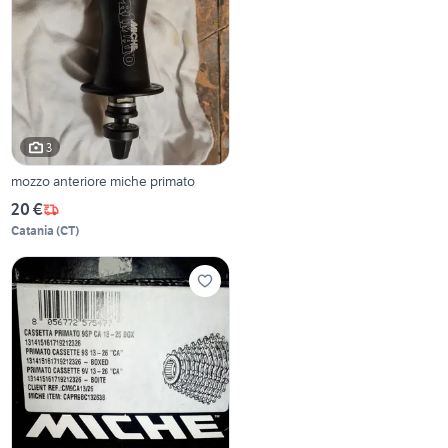
3
mozzo anteriore miche primato
20 €
Catania
(
CT
)