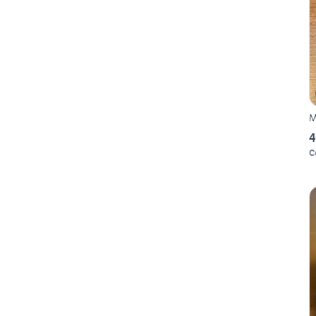
M
4
C