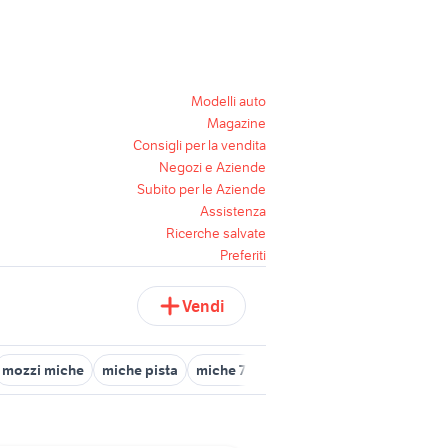
Modelli auto
Magazine
Consigli per la vendita
Negozi e Aziende
Subito per le Aziende
Assistenza
Ricerche salvate
Preferiti
Vendi
mozzi miche
miche pista
miche 707
miche swr full carbon
r