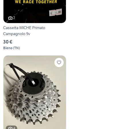
2
Cassetta MICHE Primato
Campagnolo 9v
30 €
Bieno
(
TN
)
4