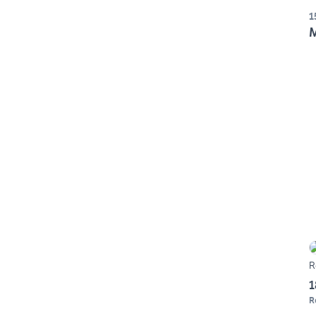
1
M
R
1
R