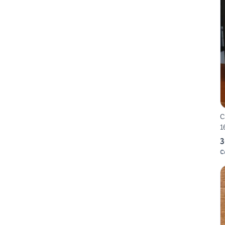
C
1
3
C