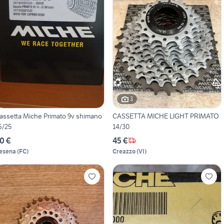
3
assetta Miche Primato 9v shimano
CASSETTA MICHE LIGHT PRIMATO
6/25
14/30
0 €
45 €
esena
(
FC
)
Creazzo
(
VI
)