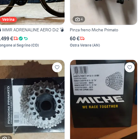
4
Vetrina
 MMR ADRENALINE AERO Di2 💣
Pinza freno Miche Primato
.499 €
60 €
ongone al Segrino
(
CO
)
Ostra Vetere
(
AN
)
2