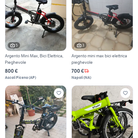
5
3
Argento Mini Max, Bici Elettrica,
Argento mini max bici elettrica
Pieghevole
pieghevole
800 €
700 €
Ascoli Piceno
(
AP
)
Napoli
(
NA
)