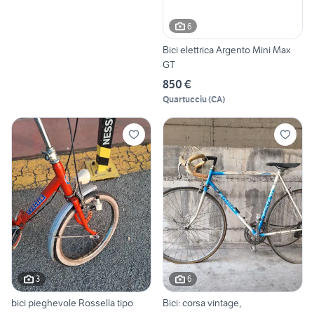
6
Bici elettrica Argento Mini Max
GT
850 €
Quartucciu
(
CA
)
3
6
bici pieghevole Rossella tipo
Bici: corsa vintage,