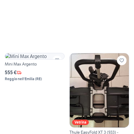
Mini Max Argento
555 €
Reggio nell'Emilia
(
RE
)
Vetrina
Thule EasyFold XT 3 (933) -