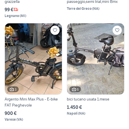
grazzella
passeggio,semi trial,mini Bmx
Torre del Greco
(
NA
)
99 €
Legnano
(
MI
)
3
6
Argento Mini Max Plus - E-bike
bici tucano usata 1.mese
FAT Pieghevole
1.450 €
900 €
Napoli
(
NA
)
Varese
(
VA
)