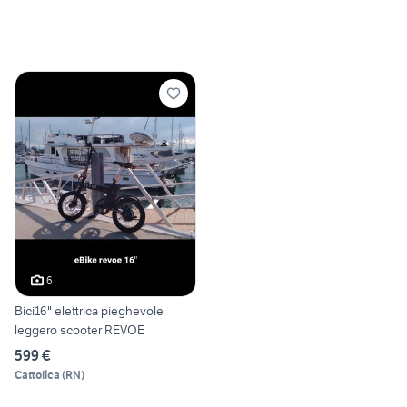
6
Bici16" elettrica pieghevole
leggero scooter REVOE
599 €
Cattolica
(
RN
)