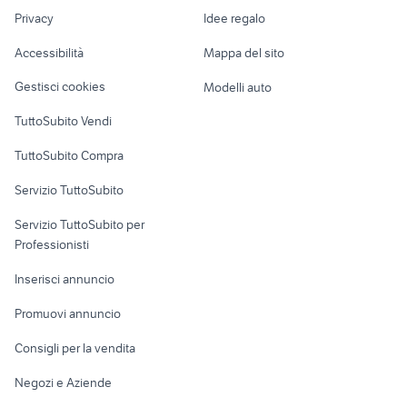
bici legnano
Nautica
lavoro
bmx acerra
bdc
Privacy
Idee regalo
pieghevole
Garage e box
Caravan e Camper
biciclette
Accessibilità
Mappa del sito
Loft, mansarde e
Veicoli commerciali
altro
Gestisci cookies
Modelli auto
Case vacanza
TuttoSubito Vendi
Uffici e Locali
TuttoSubito Compra
commerciali
Servizio TuttoSubito
elettronica
per la casa e la
sports e hobby
Servizio TuttoSubito per
persona
Informatica
Animali
Professionisti
Arredamento e
Console e
Accessori per
Casalinghi
Inserisci annuncio
Videogiochi
animali
Elettrodomestici
Promuovi annuncio
Audio/Video
Musica e Film
Giardino e Fai da te
Consigli per la vendita
Fotografia
Libri e Riviste
Abbigliamento e
Negozi e Aziende
Telefonia
Strumenti Musicali
Accessori