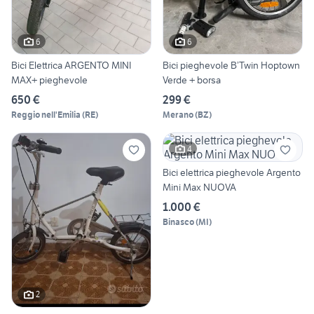
6
6
Bici Elettrica ARGENTO MINI
Bici pieghevole B’Twin Hoptown
MAX+ pieghevole
Verde + borsa
650 €
299 €
Reggio nell'Emilia
(
RE
)
Merano
(
BZ
)
4
Bici elettrica pieghevole Argento
Mini Max NUOVA
1.000 €
Binasco
(
MI
)
2