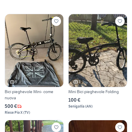
5
3
Bici pieghevole Mini- come
Mini Bici pieghevole Folding
nuova
100 €
500 €
Senigallia
(
AN
)
Riese Pio X
(
TV
)