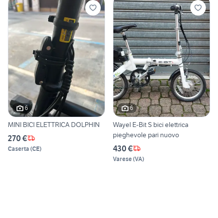
6
6
MINI BICI ELETTRICA DOLPHIN
Wayel E-Bit S bici elettrica
pieghevole pari nuovo
270 €
430 €
Caserta
(
CE
)
Varese
(
VA
)