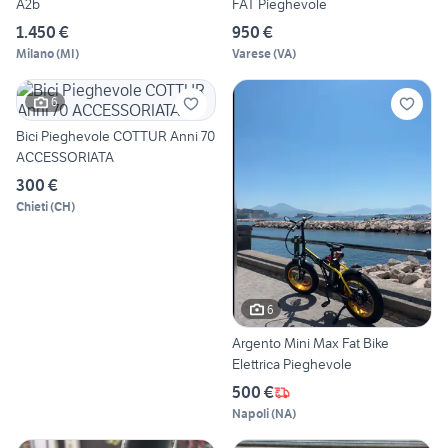
A2b
FAT Pieghevole
1.450 €
950 €
Milano
(
MI
)
Varese
(
VA
)
6
Bici Pieghevole COTTUR Anni 70
ACCESSORIATA
300 €
Chieti
(
CH
)
6
Argento Mini Max Fat Bike
Elettrica Pieghevole
500 €
Napoli
(
NA
)