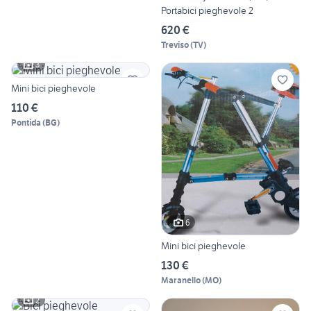
Portabici pieghevole 2
620 €
Treviso
(
TV
)
3
Mini bici pieghevole
110 €
Pontida
(
BG
)
6
Mini bici pieghevole
130 €
Maranello
(
MO
)
2