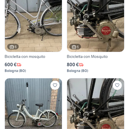
6
6
Bicicletta con mosquito
Bicicletta con Mosquito
600 €
800 €
Bologna
(
BO
)
Bologna
(
BO
)