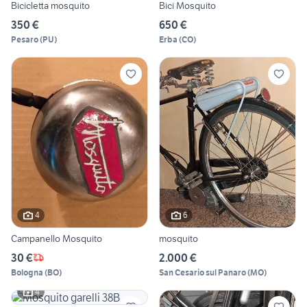
Bicicletta mosquito
Bici Mosquito
350 €
650 €
Pesaro
(
PU
)
Erba
(
CO
)
4
6
Campanello Mosquito
mosquito
30 €
2.000 €
Bologna
(
BO
)
San Cesario sul Panaro
(
MO
)
4