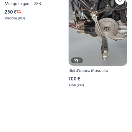
Mosquito garelli 38B
250 €
Padova
(
PD
)
4
Bici d'epoca Mosquito
700 €
Alba
(
CN
)