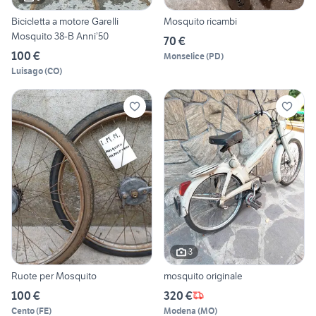
Bicicletta a motore Garelli
Mosquito ricambi
Mosquito 38-B Anni’50
70 €
100 €
Monselice
(
PD
)
Luisago
(
CO
)
3
Ruote per Mosquito
mosquito originale
100 €
320 €
Cento
(
FE
)
Modena
(
MO
)