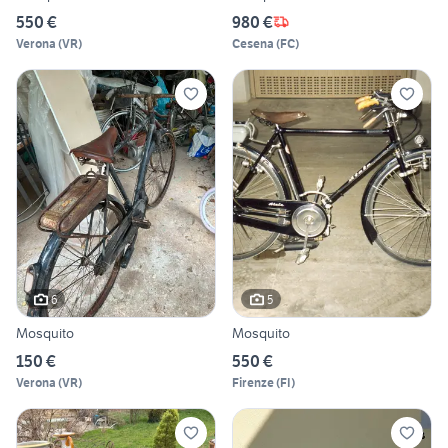
550 €
980 €
Verona
(
VR
)
Cesena
(
FC
)
6
5
Mosquito
Mosquito
150 €
550 €
Verona
(
VR
)
Firenze
(
FI
)