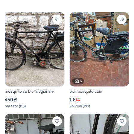
6
mosquito su bici artigianale
bici mosquito titan
450 €
1 €
Sarezzo
(
BS
)
Foligno
(
PG
)