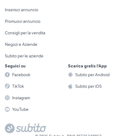
Arredamento e
Console e
Accessori per
Casalinghi
Inserisci annuncio
Videogiochi
animali
Elettrodomestici
Promuovi annuncio
Audio/Video
Musica e Film
Giardino e Fai da te
Consigli per la vendita
Fotografia
Libri e Riviste
Abbigliamento e
Negozi e Aziende
Telefonia
Strumenti Musicali
Accessori
Subito per le aziende
Sports
Tutto per i bambini
Seguici su
Scarica gratis l'App
Biciclette
Facebook
Subito per Android
Collezionismo
TikTok
Subito per iOS
Instagram
YouTube