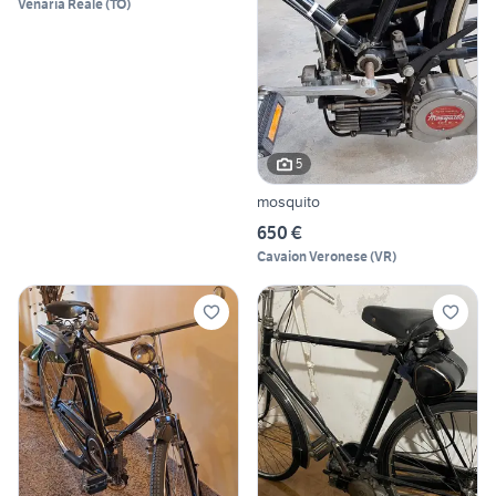
Venaria Reale
(
TO
)
5
mosquito
650 €
Cavaion Veronese
(
VR
)