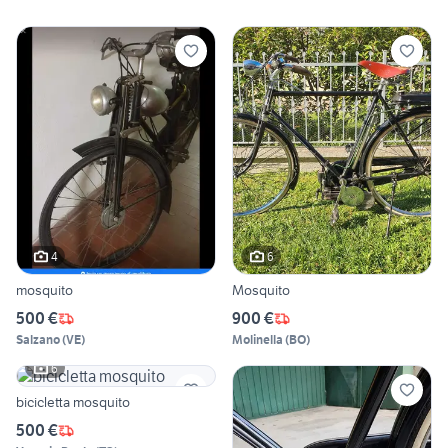
4
6
mosquito
Mosquito
500 €
900 €
Salzano
(
VE
)
Molinella
(
BO
)
6
bicicletta mosquito
500 €