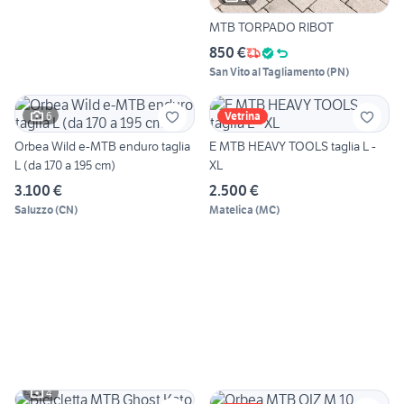
MTB TORPADO RIBOT
850 €
San Vito al Tagliamento
(
PN
)
6
Vetrina
Orbea Wild e-MTB enduro taglia
E MTB HEAVY TOOLS taglia L -
L (da 170 a 195 cm)
XL
3.100 €
2.500 €
Saluzzo
(
CN
)
Matelica
(
MC
)
4