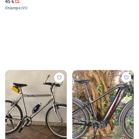
45 €
Chiampo
(
VI
)