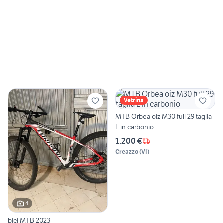
Vetrina
MTB Orbea oiz M30 full 29 taglia
L in carbonio
1.200 €
Creazzo
(
VI
)
4
bici MTB 2023