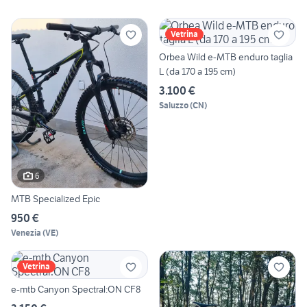
Vetrina
Orbea Wild e-MTB enduro taglia
L (da 170 a 195 cm)
3.100 €
Saluzzo
(
CN
)
6
MTB Specialized Epic
950 €
Venezia
(
VE
)
Vetrina
e-mtb Canyon Spectral:ON CF8