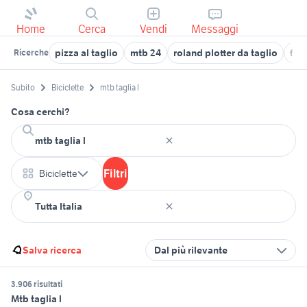
Home
Cerca
Vendi
Messaggi
pizza al taglio
mtb 24
roland plotter da taglio
for
Ricerche
Subito
Biciclette
mtb taglia l
Cosa cerchi?
Filtri
Biciclette
Salva ricerca
Dal più rilevante
3.906 risultati
Mtb taglia l