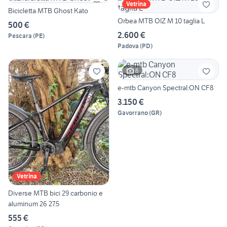
Vetrina
Bicicletta MTB Ghost Kato
Orbea MTB OIZ M 10 taglia L
500 €
2.600 €
Pescara
(
PE
)
Padova
(
PD
)
6
e-mtb Canyon Spectral:ON CF8
3.150 €
Gavorrano
(
GR
)
Vetrina
Diverse MTB bici 29 carbonio e
aluminum 26 27.5
555 €