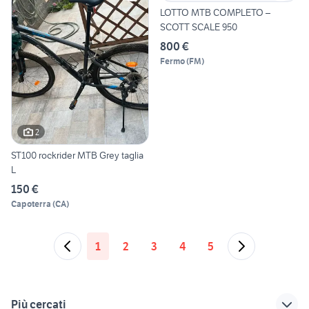
LOTTO MTB COMPLETO –
SCOTT SCALE 950
800 €
Fermo
(
FM
)
2
ST100 rockrider MTB Grey taglia
L
150 €
Capoterra
(
CA
)
1
2
3
4
5
Più cercati