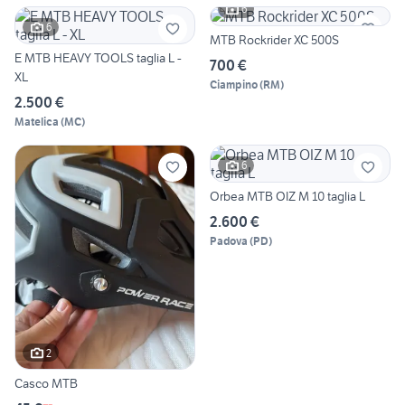
6
6
MTB Rockrider XC 500S
E MTB HEAVY TOOLS taglia L -
700 €
XL
Ciampino
(
RM
)
2.500 €
Matelica
(
MC
)
6
Orbea MTB OIZ M 10 taglia L
2.600 €
Padova
(
PD
)
2
Casco MTB