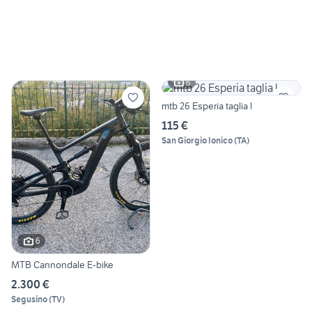
6
mtb 26 Esperia taglia l
115 €
San Giorgio Ionico
(
TA
)
6
MTB Cannondale E-bike
2.300 €
Segusino
(
TV
)