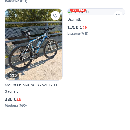
Conselve
(
PD
)
Vetrina
Bici mtb
1.750 €
Lissone
(
MB
)
6
Mountain bike MTB - WHISTLE
(taglia L)
380 €
Modena
(
MO
)