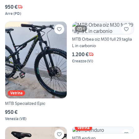
950 €
Arre
(
PD
)
4
MTB Orbea oiz M30 full 29 taglia
L in carbonio
1.200 €
Creazzo
(
VI
)
Vetrina
MTB Specialized Epic
950 €
Venezia
(
VE
)
Vetrina
MTB enduro