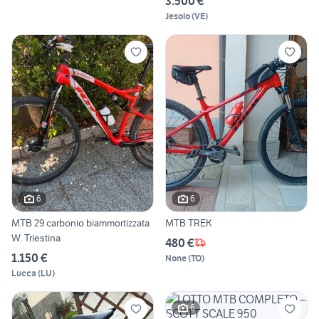
3.500 €
Jesolo
(
VE
)
6
6
MTB 29 carbonio biammortizzata
MTB TREK
W. Triestina
480 €
1.150 €
None
(
TO
)
Lucca
(
LU
)
6