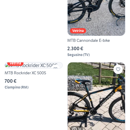
Vetrina
MTB Cannondale E-bike
2.300 €
Segusino
(
TV
)
Vetrina
MTB Rockrider XC 500S
700 €
Ciampino
(
RM
)
14