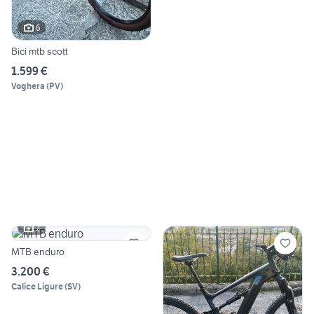
6
Bici mtb scott
1.599 €
Voghera
(
PV
)
2
MTB enduro
3.200 €
Calice Ligure
(
SV
)