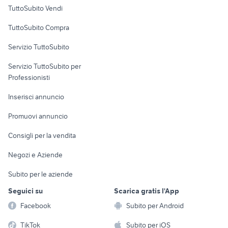
Case vacanza
TuttoSubito Vendi
Uffici e Locali
TuttoSubito Compra
commerciali
Servizio TuttoSubito
elettronica
per la casa e la
sports e hobby
Servizio TuttoSubito per
persona
Informatica
Animali
Professionisti
Arredamento e
Console e
Accessori per
Casalinghi
Inserisci annuncio
Videogiochi
animali
Elettrodomestici
Promuovi annuncio
Audio/Video
Musica e Film
Giardino e Fai da te
Consigli per la vendita
Fotografia
Libri e Riviste
Abbigliamento e
Negozi e Aziende
Telefonia
Strumenti Musicali
Accessori
Subito per le aziende
Sports
Tutto per i bambini
Seguici su
Scarica gratis l'App
Biciclette
Facebook
Subito per Android
Collezionismo
TikTok
Subito per iOS