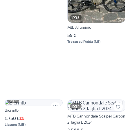
3
Mtb Alluminio
55 €
Trezzo sull'Adda
(
MI
)
4
4
Bici mtb
MTB Cannondale Scalpel Carbon
1.750 €
2 Taglia L 2024
Lissone
(
MB
)