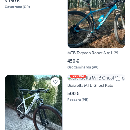
3.150 €
Gavorrano
(
GR
)
MTB Torpado Robot A tg L 29
450 €
Grottaminarda
(
AV
)
Vetrina
Bicicletta MTB Ghost Kato
500 €
Pescara
(
PE
)