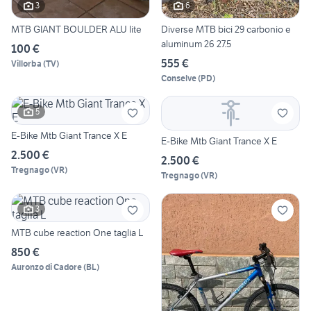
3
6
MTB GIANT BOULDER ALU lite
Diverse MTB bici 29 carbonio e
aluminum 26 27.5
100 €
555 €
Villorba
(
TV
)
Conselve
(
PD
)
5
E-Bike Mtb Giant Trance X E
E-Bike Mtb Giant Trance X E
2.500 €
2.500 €
Tregnago
(
VR
)
Tregnago
(
VR
)
3
MTB cube reaction One taglia L
850 €
Auronzo di Cadore
(
BL
)