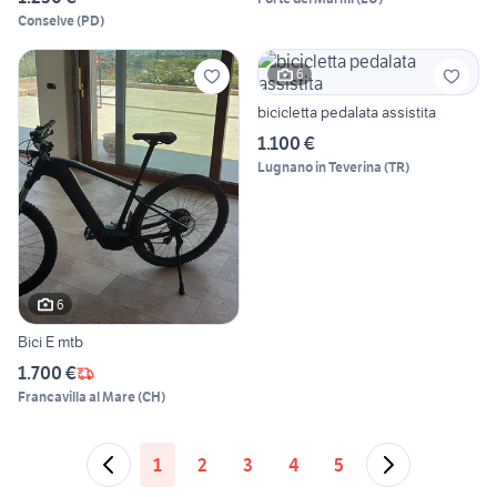
Conselve
(
PD
)
6
bicicletta pedalata assistita
1.100 €
Lugnano in Teverina
(
TR
)
6
Bici E mtb
1.700 €
Francavilla al Mare
(
CH
)
1
2
3
4
5