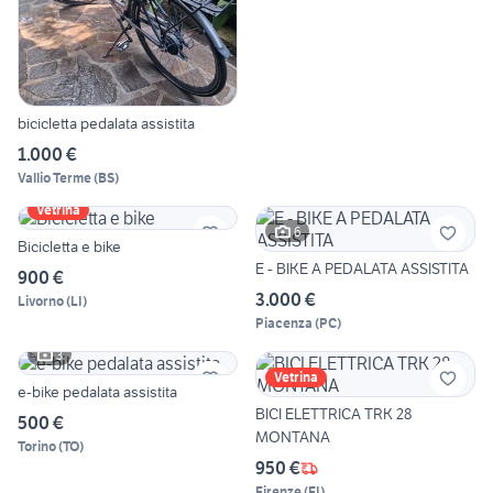
bicicletta pedalata assistita
1.000 €
Vallio Terme
(
BS
)
Vetrina
6
Bicicletta e bike
E - BIKE A PEDALATA ASSISTITA
900 €
3.000 €
Livorno
(
LI
)
Piacenza
(
PC
)
3
Vetrina
e-bike pedalata assistita
BICI ELETTRICA TRK 28
500 €
MONTANA
Torino
(
TO
)
950 €
Firenze
(
FI
)