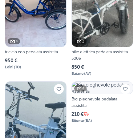
4
2
triciclo con pedalata assistita
bike elettrica pedalata assistita
500e
950 €
850 €
Leini
(
TO
)
Baiano
(
AV
)
4
Bici pieghevole pedalata
assistita
210 €
Bitonto
(
BA
)