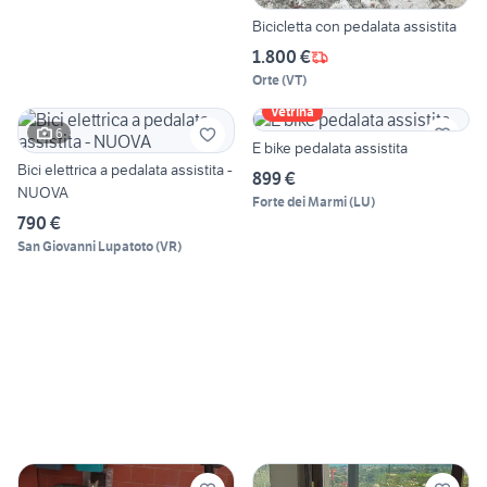
Bicicletta con pedalata assistita
1.800 €
Orte
(
VT
)
Vetrina
6
E bike pedalata assistita
Bici elettrica a pedalata assistita -
899 €
NUOVA
Forte dei Marmi
(
LU
)
790 €
San Giovanni Lupatoto
(
VR
)