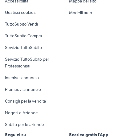
Accessibilità
Mappa del sito
Loft, mansarde e
Veicoli commerciali
altro
Gestisci cookies
Modelli auto
Case vacanza
TuttoSubito Vendi
Uffici e Locali
TuttoSubito Compra
commerciali
Servizio TuttoSubito
elettronica
per la casa e la
sports e hobby
Servizio TuttoSubito per
persona
Informatica
Animali
Professionisti
Arredamento e
Console e
Accessori per
Casalinghi
Inserisci annuncio
Videogiochi
animali
Elettrodomestici
Promuovi annuncio
Audio/Video
Musica e Film
Giardino e Fai da te
Consigli per la vendita
Fotografia
Libri e Riviste
Abbigliamento e
Negozi e Aziende
Telefonia
Strumenti Musicali
Accessori
Subito per le aziende
Sports
Tutto per i bambini
Seguici su
Scarica gratis l'App