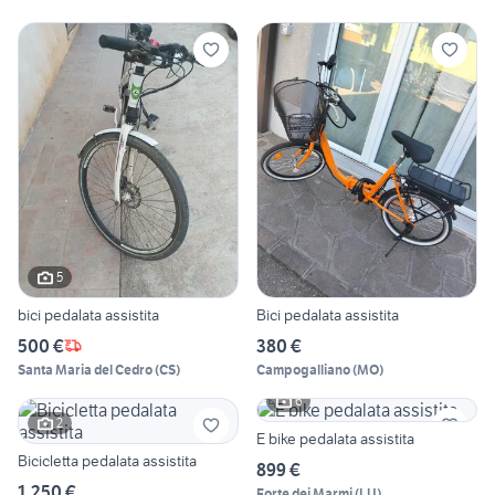
5
bici pedalata assistita
Bici pedalata assistita
500 €
380 €
Santa Maria del Cedro
(
CS
)
Campogalliano
(
MO
)
6
2
E bike pedalata assistita
Bicicletta pedalata assistita
899 €
1.250 €
Forte dei Marmi
(
LU
)