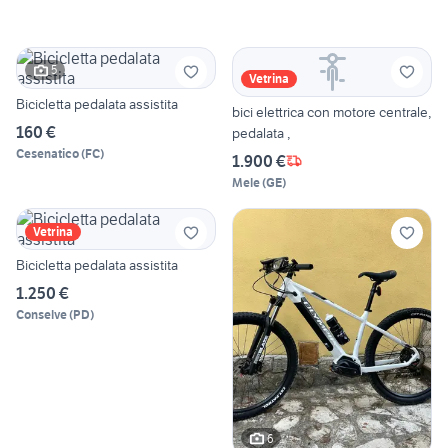
5
Vetrina
Bicicletta pedalata assistita
bici elettrica con motore centrale,
160 €
pedalata ,
Cesenatico
(
FC
)
1.900 €
Mele
(
GE
)
Vetrina
Bicicletta pedalata assistita
1.250 €
Conselve
(
PD
)
6