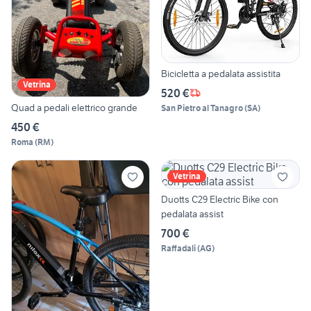
Bicicletta a pedalata assistita
Vetrina
520 €
Quad a pedali elettrico grande
San Pietro al Tanagro
(
SA
)
450 €
Roma
(
RM
)
Vetrina
Duotts C29 Electric Bike con
pedalata assist
700 €
Raffadali
(
AG
)