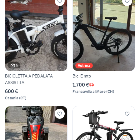
6
Vetrina
BICICLETTA A PEDALATA
Bici E mtb
ASSISTITA
1.700 €
600 €
Francavilla al Mare
(
CH
)
Catania
(
CT
)