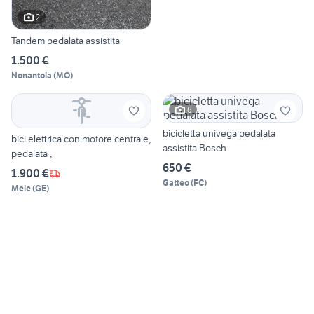
2
Tandem pedalata assistita
1.500 €
Nonantola
(
MO
)
6
bicicletta univega pedalata
bici elettrica con motore centrale,
assistita Bosch
pedalata ,
650 €
1.900 €
Gatteo
(
FC
)
Mele
(
GE
)