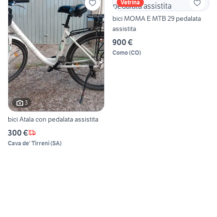
Vetrina
bici MOMA E MTB 29 pedalata
assistita
900 €
Como
(
CO
)
3
bici Atala con pedalata assistita
300 €
Cava de' Tirreni
(
SA
)