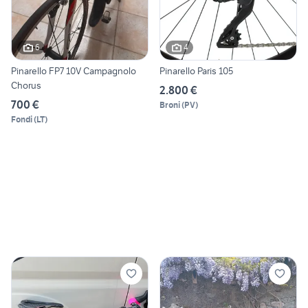
6
4
Pinarello FP7 10V Campagnolo
Pinarello Paris 105
Chorus
2.800 €
700 €
Broni
(
PV
)
Fondi
(
LT
)