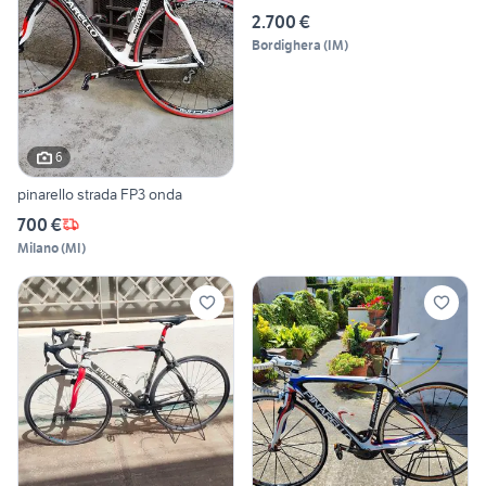
2.700 €
Bordighera
(
IM
)
6
pinarello strada FP3 onda
700 €
Milano
(
MI
)