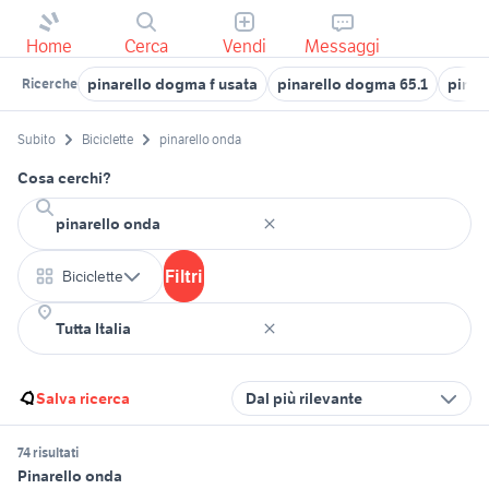
Home
Cerca
Vendi
Messaggi
pinarello dogma f usata
pinarello dogma 65.1
pinar
Ricerche
Subito
Biciclette
pinarello onda
Cosa cerchi?
Filtri
Biciclette
Salva ricerca
Dal più rilevante
74 risultati
Pinarello onda