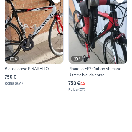
6
6
Bici da corsa PINARELLO
Pinarello FP2 Carbon shimano
Ultrega bici da corsa
750 €
750 €
Roma
(
RM
)
Palau
(
OT
)