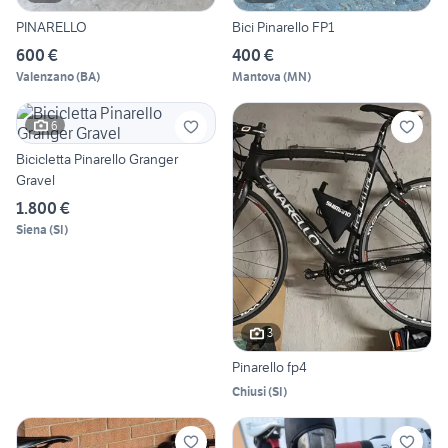
PINARELLO
Bici Pinarello FP1
600 €
400 €
Valenzano
(
BA
)
Mantova
(
MN
)
6
Bicicletta Pinarello Granger
Gravel
1.800 €
Siena
(
SI
)
3
Pinarello fp4
Chiusi
(
SI
)