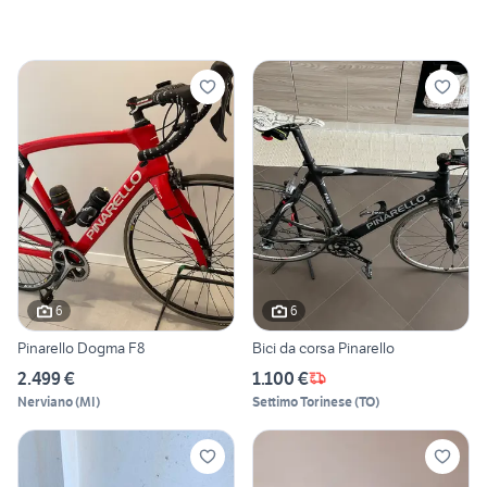
6
6
Pinarello Dogma F8
Bici da corsa Pinarello
2.499 €
1.100 €
Nerviano
(
MI
)
Settimo Torinese
(
TO
)