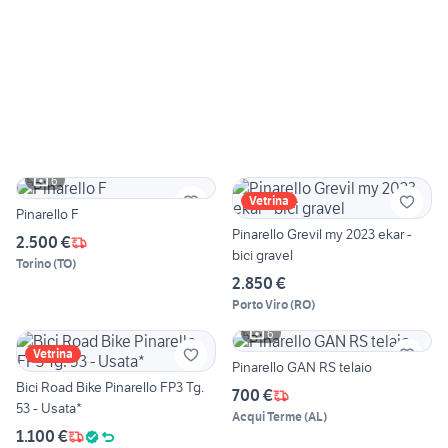
6
Vetrina
Pinarello F
Pinarello Grevil my 2023 ekar -
2.500 €
bici gravel
Torino
(
TO
)
2.850 €
Porto Viro
(
RO
)
6
Vetrina
Pinarello GAN RS telaio
Bici Road Bike Pinarello FP3 Tg.
700 €
53 - Usata*
Acqui Terme
(
AL
)
1.100 €