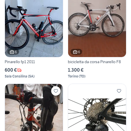
6
6
Pinarello fp1 2011
bicicletta da corsa Pinarello F8
600 €
1.300 €
Sala Consilina
(
SA
)
Torino
(
TO
)