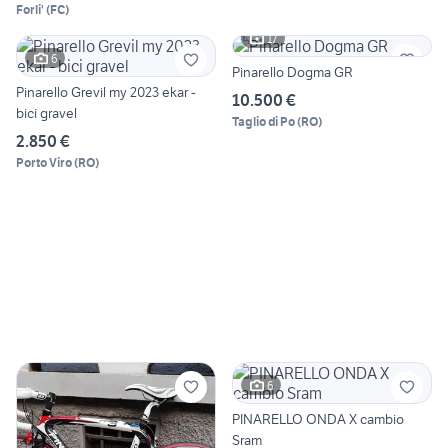
Forli'
(
FC
)
17
6
Pinarello Dogma GR
Pinarello Grevil my 2023 ekar -
10.500 €
bici gravel
Taglio di Po
(
RO
)
2.850 €
Porto Viro
(
RO
)
6
PINARELLO ONDA X cambio
Sram