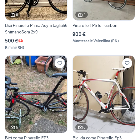
6
4
Bici Pinarello Prima Asym taglia56
Pinarello FP5 full carbon
ShimanoSora 2x9
900 €
500 €
Montereale Valcellina
(
PN
)
Rimini
(
RN
)
6
6
Bici corsa Pinarello FP3
Bici da corsa Pinarello Fp3