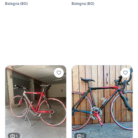
Bologna
(
BO
)
Bologna
(
BO
)
6
6