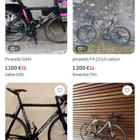
4
6
Pinarello GAN
pinarello F4:13 full carbon
1.100 €
1.200 €
Udine
(
UD
)
Rovereto
(
TN
)