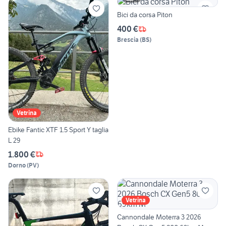
Bici da corsa Piton
400 €
Brescia
(
BS
)
Vetrina
Ebike Fantic XTF 1.5 Sport Y taglia
L 29
1.800 €
Dorno
(
PV
)
Vetrina
Cannondale Moterra 3 2026