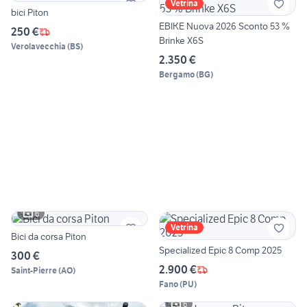
Vetrina
bici Piton
EBIKE Nuova 2026 Sconto 53 %
250 €
Brinke X6S
Verolavecchia
(
BS
)
2.350 €
Bergamo
(
BG
)
6
Vetrina
Bici da corsa Piton
Specialized Epic 8 Comp 2025
300 €
2.900 €
Saint-Pierre
(
AO
)
Fano
(
PU
)
6