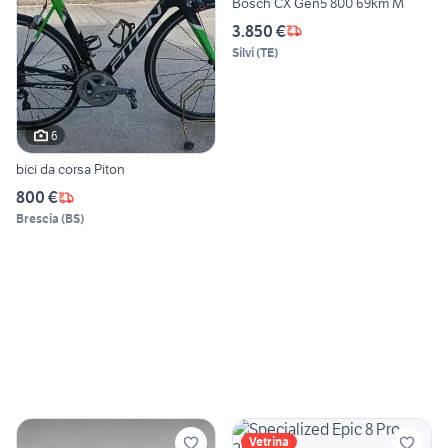
Bosch CX Gen5 800 69km M
3.850 €
Silvi
(
TE
)
6
bici da corsa Piton
800 €
Brescia
(
BS
)
Vetrina