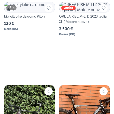
4
Vetrina
bici citybike da uomo Piton
ORBEA RISE M-LTD 2023 taglia
XL ( Motore nuovo)
130 €
3.500 €
Dello
(
BS
)
Parma
(
PR
)