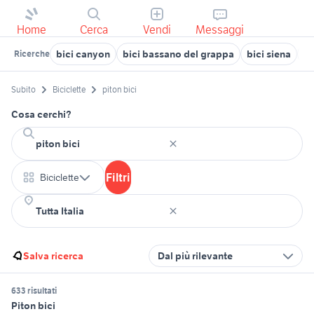
Home
Cerca
Vendi
Messaggi
bici canyon
bici bassano del grappa
bici siena
bi
Ricerche
Subito
Biciclette
piton bici
Cosa cerchi?
Filtri
Biciclette
Salva ricerca
Dal più rilevante
633 risultati
Piton bici