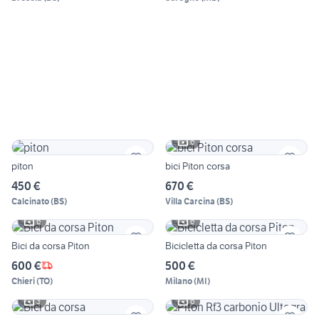
6
piton
bici Piton corsa
450 €
670 €
Calcinato
(
BS
)
Villa Carcina
(
BS
)
6
6
Bici da corsa Piton
Bicicletta da corsa Piton
600 €
500 €
Chieri
(
TO
)
Milano
(
MI
)
3
6