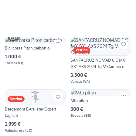
6
Bici corsa Piton carbonio
Vetrina
1.000 €
SANTACRUZ NOMAD 6 C MX
Torino
(
TO
)
GX1 AXS 2024 Tg.M Cambio el
3.500 €
Varese
(
VA
)
Vetrina
Mtb piton
600 €
Bergamont E-trailster Expert
taglia S
Brescia
(
BS
)
1.999 €
Valmadrera
(
LC
)