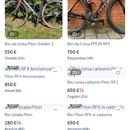
3
4
Bici da corsa Piton Golden 2
Bici da Corsa PITON RF5
550 €
700 €
Vinadio
(
CN
)
Pescantina
(
VR
)
6
6
Piton RF4 Anniversario
Bici corsa carbonio Piton RF2
850 €
650 €
Ghedi
(
BS
)
Cagliari
(
CA
)
4
6
Bici strada Piton
Bici Piton RF6 in carbonio
280 €
650 €
Brescia
(
BS
)
Seregno
(
MB
)