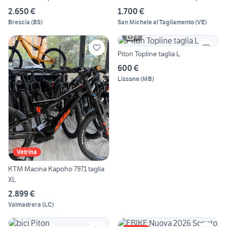
2.650 €
1.700 €
Brescia
(
BS
)
San Michele al Tagliamento
(
VE
)
4
Piton Topline taglia L
600 €
Lissone
(
MB
)
Vetrina
KTM Macina Kapoho 7971 taglia
XL
2.899 €
Valmadrera
(
LC
)