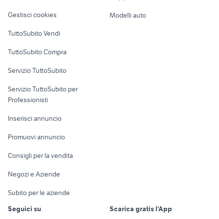
Veicoli commerciali
altro
Gestisci cookies
Modelli auto
Case vacanza
TuttoSubito Vendi
Uffici e Locali
TuttoSubito Compra
commerciali
Servizio TuttoSubito
elettronica
per la casa e la
sports e hobby
Servizio TuttoSubito per
persona
Informatica
Animali
Professionisti
Arredamento e
Console e
Accessori per
Casalinghi
Inserisci annuncio
Videogiochi
animali
Elettrodomestici
Promuovi annuncio
Audio/Video
Musica e Film
Giardino e Fai da te
Consigli per la vendita
Fotografia
Libri e Riviste
Abbigliamento e
Negozi e Aziende
Telefonia
Strumenti Musicali
Accessori
Subito per le aziende
Sports
Tutto per i bambini
Seguici su
Scarica gratis l'App
Biciclette