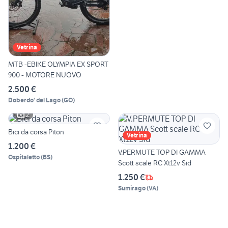
Vetrina
MTB -EBIKE OLYMPIA EX SPORT
900 - MOTORE NUOVO
2.500 €
Doberdo' del Lago
(
GO
)
2
Bici da corsa Piton
Vetrina
1.200 €
V.PERMUTE TOP DI GAMMA
Ospitaletto
(
BS
)
Scott scale RC Xt12v Sid
1.250 €
Sumirago
(
VA
)