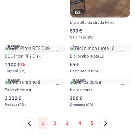
6
Bicicletta da strada Piton
890 €
Calcinato
(
BS
)
5
BDC Piton RF2 Disk
Bici bimbo ruota 16
1.100 €
65 €
Trapani
(
TP
)
Castel Mella
(
BS
)
5
6
Piton chrono tt
bici da corsa
2.000 €
200 €
Padova
(
PD
)
Cremona
(
CR
)
1
2
3
4
5