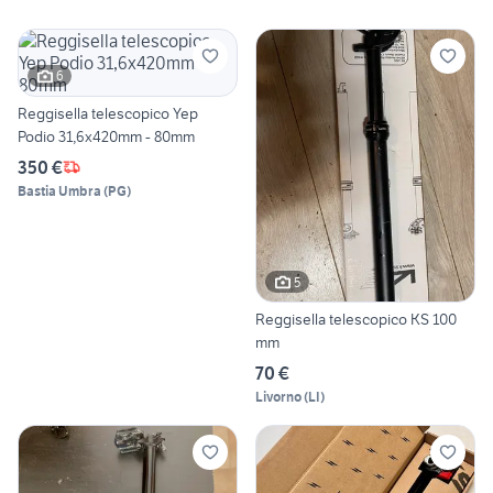
6
Reggisella telescopico Yep
Podio 31,6x420mm - 80mm
350 €
Bastia Umbra
(
PG
)
5
Reggisella telescopico KS 100
mm
70 €
Livorno
(
LI
)