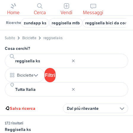
Home
Cerca
Vendi
Messaggi
zundapp ks
reggisella mtb
reggisella bici da corsa
Ricerche
Subito
Biciclette
reggisella ks
Cosa cerchi?
Filtri
Biciclette
Salva ricerca
Dal più rilevante
172 risultati
Reggisella ks