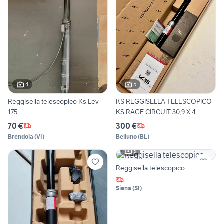
4
5
Reggisella telescopico Ks Lev
KS REGGISELLA TELESCOPICO
175
KS RAGE CIRCUIT 30,9 X 4
70 €
300 €
Brendola
(
VI
)
Belluno
(
BL
)
3
Reggisella telescopico
Siena
(
SI
)