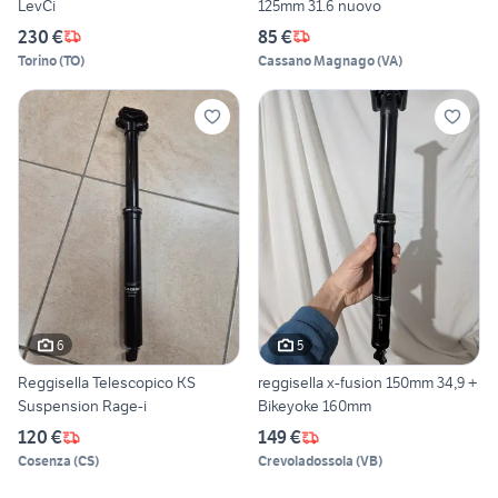
LevCi
125mm 31.6 nuovo
230 €
85 €
Torino
(
TO
)
Cassano Magnago
(
VA
)
6
5
Reggisella Telescopico KS
reggisella x-fusion 150mm 34,9 +
Suspension Rage-i
Bikeyoke 160mm
120 €
149 €
Cosenza
(
CS
)
Crevoladossola
(
VB
)