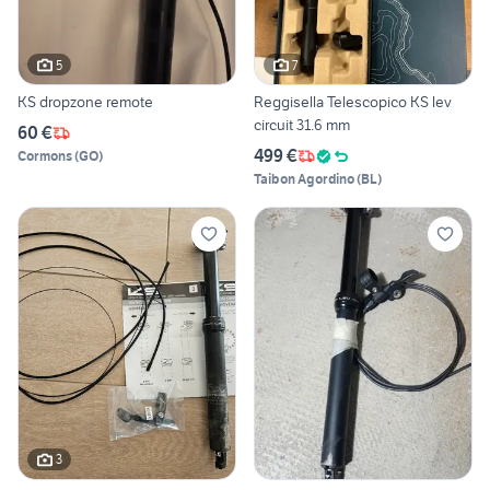
5
7
KS dropzone remote
Reggisella Telescopico KS lev
circuit 31.6 mm
60 €
499 €
Cormons
(
GO
)
Taibon Agordino
(
BL
)
3