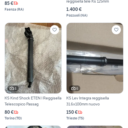
reggisella tele Ks 125mm
85 €
1.400 €
Faenza
(
RA
)
Pozzuoli
(
NA
)
6
6
KS Kind Shock ETEN I Reggisella
KS Lev Integra reggisella
Telescopico Passag
31.6x100mm nuovo
80 €
150 €
Torino
(
TO
)
Trieste
(
TS
)