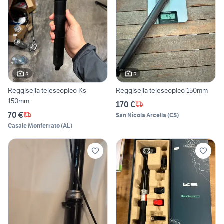
5
5
Reggisella telescopico Ks
Reggisella telescopico 150mm
150mm
170 €
70 €
San Nicola Arcella
(
CS
)
Casale Monferrato
(
AL
)