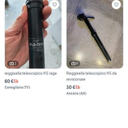
2
6
reggisella telescopico KS rage
Reggisella telescopico KS da
revisionare
60 €
30 €
Conegliano
(
TV
)
Ancona
(
AN
)