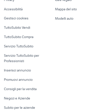
Garage e box
Caravan e Camper
Accessibilità
Mappa del sito
Loft, mansarde e
Veicoli commerciali
altro
Gestisci cookies
Modelli auto
Case vacanza
TuttoSubito Vendi
Uffici e Locali
TuttoSubito Compra
commerciali
Servizio TuttoSubito
elettronica
per la casa e la
sports e hobby
Servizio TuttoSubito per
persona
Informatica
Animali
Professionisti
Arredamento e
Console e
Accessori per
Casalinghi
Inserisci annuncio
Videogiochi
animali
Elettrodomestici
Promuovi annuncio
Audio/Video
Musica e Film
Giardino e Fai da te
Consigli per la vendita
Fotografia
Libri e Riviste
Abbigliamento e
Negozi e Aziende
Telefonia
Strumenti Musicali
Accessori
Subito per le aziende