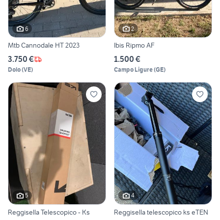
6
2
Mtb Cannodale HT 2023
Ibis Ripmo AF
3.750 €
1.500 €
Dolo
(
VE
)
Campo Ligure
(
GE
)
5
4
Reggisella Telescopico - Ks
Reggisella telescopico ks eTEN