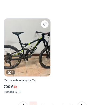
2
Cannondale jekyll 27.5
700 €
Fumane
(
VR
)