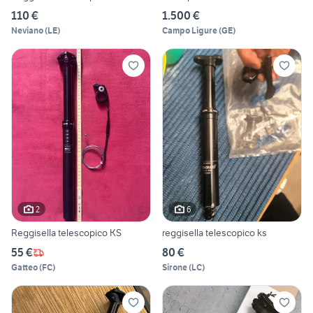
110 €
1.500 €
Neviano
(
LE
)
Campo Ligure
(
GE
)
2
6
Reggisella telescopico KS
reggisella telescopico ks
55 €
80 €
Gatteo
(
FC
)
Sirone
(
LC
)