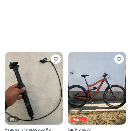
2
Vetrina
Reggisella telescopico KS
Ibis Ripmo AF