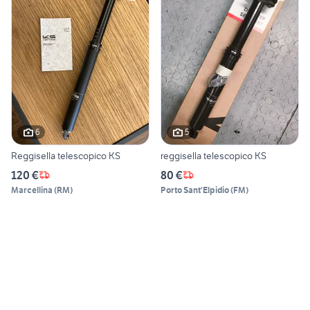
6
5
Reggisella telescopico KS
reggisella telescopico KS
120 €
80 €
Marcellina
(
RM
)
Porto Sant'Elpidio
(
FM
)