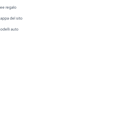
Telefonia
Abbigli
dee regalo
Accesso
e altro
appa del sito
Tutto per
odelli auto