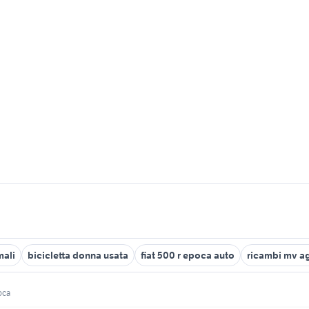
mali
bicicletta donna usata
fiat 500 r epoca auto
ricambi mv a
oca