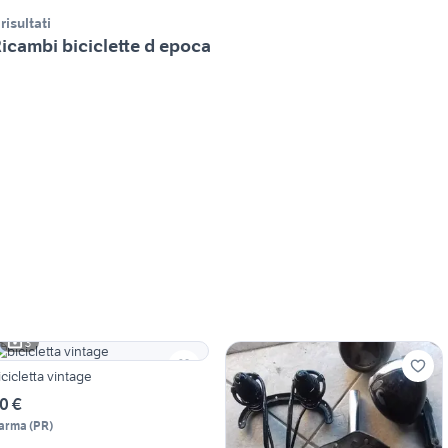
 risultati
icambi biciclette d epoca
3
icicletta vintage
0 €
arma
(
PR
)