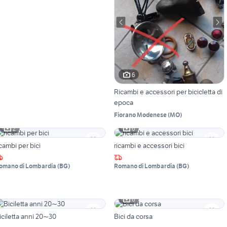
6
Ricambi e accessori per bicicletta di
epoca
Fiorano Modenese
(
MO
)
2
6
icambi per bici
ricambi e accessori bici
omano di Lombardia
(
BG
)
Romano di Lombardia
(
BG
)
6
iciletta anni 20~30
Bici da corsa