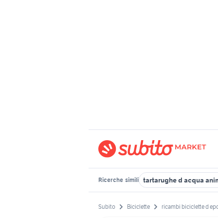
tartarughe d acqua ani
Ricerche
simili
Subito
Biciclette
ricambi biciclette d ep