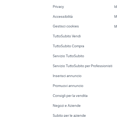
Nautica
Garage e box
Privacy
I
Caravan e Camper
Loft, mansarde 
Accessibilità
M
Veicoli commerciali
Case vacanza
Gestisci cookies
M
Uffici e Locali
TuttoSubito Vendi
commerciali
TuttoSubito Compra
Servizio TuttoSubito
Servizio TuttoSubito per Professionisti
Inserisci annuncio
Promuovi annuncio
Consigli per la vendita
Negozi e Aziende
Subito per le aziende