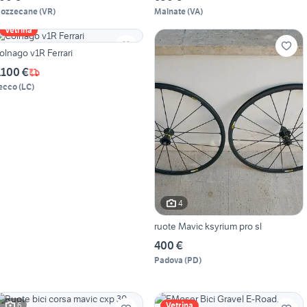
ozzecane
(
VR
)
Malnate
(
VA
)
Vetrina
olnago v1R Ferrari
.100 €
ecco
(
LC
)
4
ruote Mavic ksyrium pro sl
400 €
Padova
(
PD
)
6
Vetrina