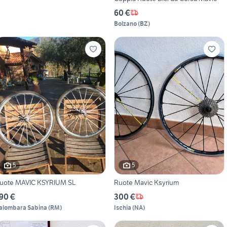
60 €
Bolzano
(
BZ
)
5
5
uote MAVIC KSYRIUM SL
Ruote Mavic Ksyrium
90 €
300 €
alombara Sabina
(
RM
)
Ischia
(
NA
)