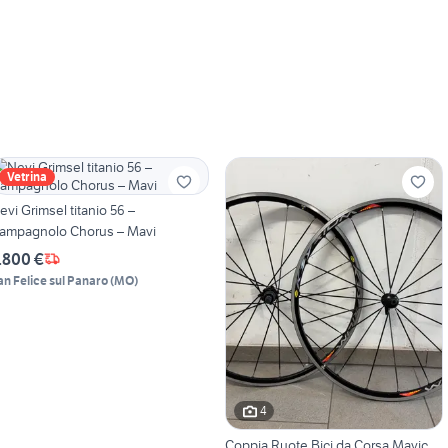
Vetrina
evi Grimsel titanio 56 –
ampagnolo Chorus – Mavi
.800 €
an Felice sul Panaro
(
MO
)
4
Coppia Ruote Bici da Corsa Mavic