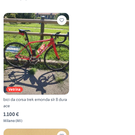
Vetrina
bici da corsa trek emonda slr 8 dura
ace
1.100 €
Milano
(
MI
)