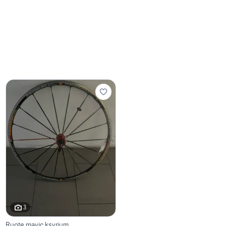
3
Ruote mavic ksyrium