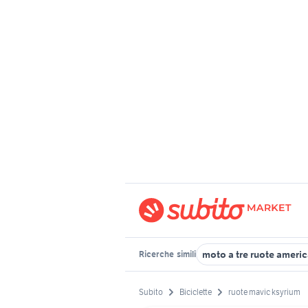
moto a tre ruote ameri
Ricerche
simili
Subito
Biciclette
ruote mavic ksyrium