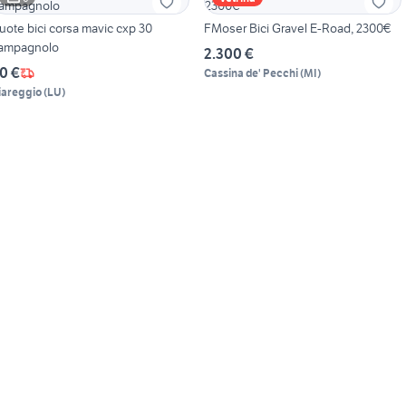
uote bici corsa mavic cxp 30
FMoser Bici Gravel E-Road, 2300€
ampagnolo
2.300 €
0 €
Cassina de' Pecchi
(
MI
)
iareggio
(
LU
)