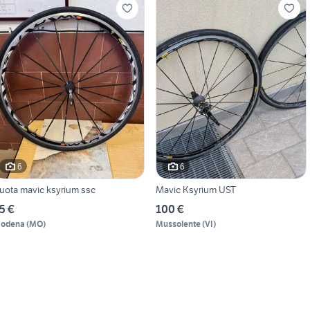
6
6
uota mavic ksyrium ssc
Mavic Ksyrium UST
5 €
100 €
odena
(
MO
)
Mussolente
(
VI
)