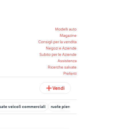
Modelli auto
Magazine
Consigli per la vendita
Negozi e Aziende
Subito per le Aziende
Assistenza
Ricerche salvate
Preferiti
Vendi
usate veicoli commerciali
ruote piene per carrelli
ruote per letti s