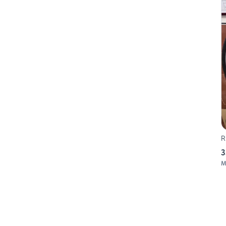
R
3
M