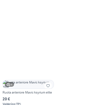
4
Ruota anteriore Mavic ksyrium elite
20 €
Valderice
(
TP
)