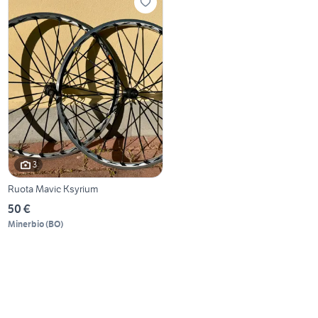
3
Ruota Mavic Ksyrium
50 €
Minerbio
(
BO
)