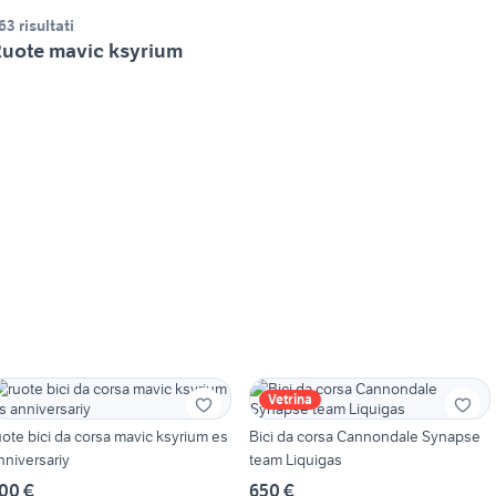
63 risultati
uote mavic ksyrium
Vetrina
uote bici da corsa mavic ksyrium es
Bici da corsa Cannondale Synapse
nniversariy
team Liquigas
00 €
650 €