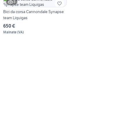
3
Bici da corsa Cannondale Synapse
team Liquigas
650 €
Malnate
(
VA
)