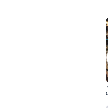
R
1
P