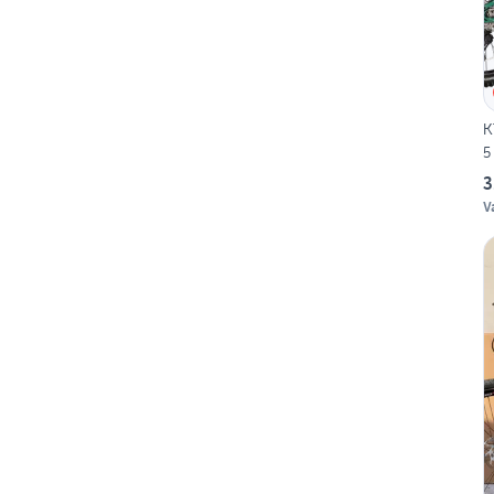
K
5
3
V