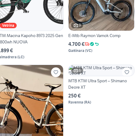
9
Vetrina
TM Macina Kapoho 8973 2025 Gen
E-Mtb Raymon Vamok Comp
 800wh NUOVA
4.700 €
.899 €
Gattinara
(
VC
)
almadrera
(
LC
)
6
MTB KTM Ultra Sport – Shimano
Deore XT
250 €
Ravenna
(
RA
)