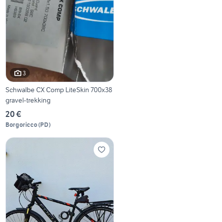
3
Schwalbe CX Comp LiteSkin 700x38
gravel-trekking
20 €
Borgoricco
(
PD
)