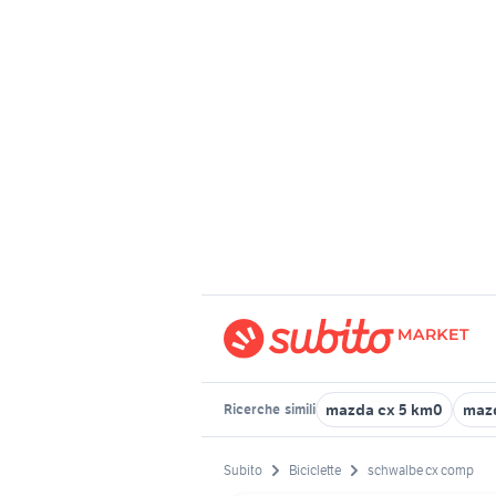
mazda cx 5 km0
maz
Ricerche
simili
Subito
Biciclette
schwalbe cx comp