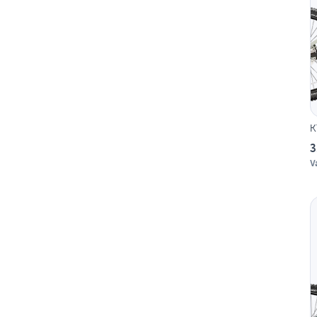
K
3
V