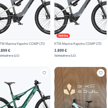
Vetrina
TM Macina Kapoho COMP LTD
KTM Macina Kapoho COMP LTD
.899 €
3.899 €
almadrera
(
LC
)
Valmadrera
(
LC
)