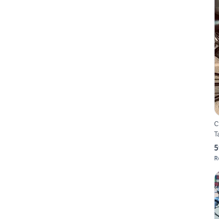
C
T
5
R