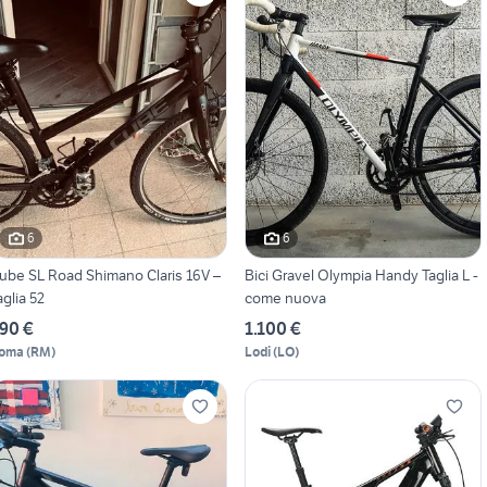
6
6
ube SL Road Shimano Claris 16V –
Bici Gravel Olympia Handy Taglia L -
aglia 52
come nuova
90 €
1.100 €
oma
(
RM
)
Lodi
(
LO
)