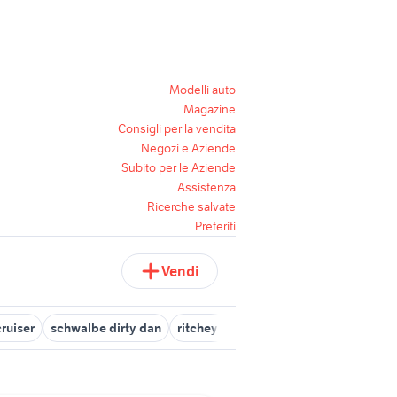
Modelli auto
Magazine
Consigli per la vendita
Negozi e Aziende
Subito per le Aziende
Assistenza
Ricerche salvate
Preferiti
Vendi
ruiser
schwalbe dirty dan
ritchey comp
schwalbe kojak
sch