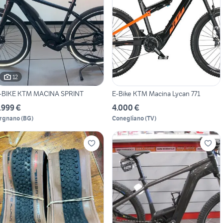
12
-BIKE KTM MACINA SPRINT
E-Bike KTM Macina Lycan 771
.999 €
4.000 €
rgnano
(
BG
)
Conegliano
(
TV
)