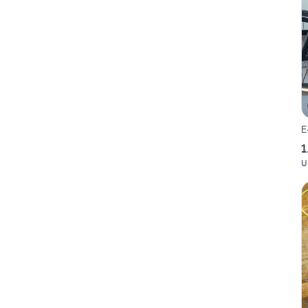
E
1
U