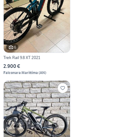
6
Trek Rail 9.8 XT 2021
2.900 €
Falconara Marittima
(
AN
)