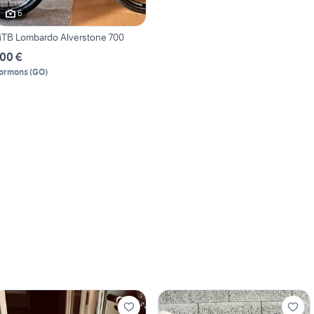
6
TB Lombardo Alverstone 700
00 €
ormons
(
GO
)