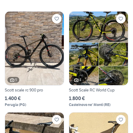
5
4
Scott scale rc 900 pro
Scott Scale RC World Cup
1.400 €
1.800 €
Perugia
(
PG
)
Castelnovo ne' Monti
(
RE
)