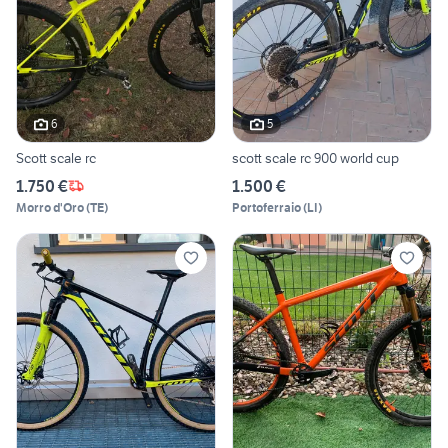
6
5
Scott scale rc
scott scale rc 900 world cup
1.750 €
1.500 €
Morro d'Oro
(
TE
)
Portoferraio
(
LI
)