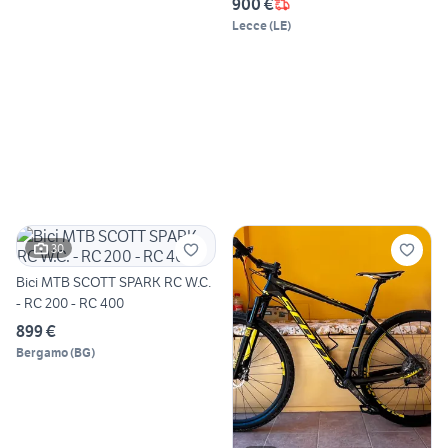
900 €
Lecce
(
LE
)
30
Bici MTB SCOTT SPARK RC W.C.
- RC 200 - RC 400
899 €
Bergamo
(
BG
)