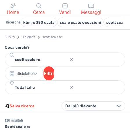
Home
Cerca
Vendi
Messaggi
ktm rc 390 usata
scale usate occasioni
scott scale j
Ricerche
Subito
Biciclette
scott scale rc
Cosa cerchi?
Filtri
Biciclette
Salva ricerca
Dal più rilevante
126 risultati
Scott scale rc