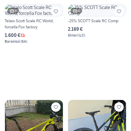
6
6
Telaio Scott Scale RC World,
-25% SCOTT Scale RC Comp
forcella Fox factory
2.169 €
1.600 €
Sirtori
(
LC
)
Baronissi
(
SA
)