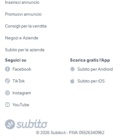
Casalinghi
Inserisci annuncio
Videogiochi
animali
Elettrodomestici
Promuovi annuncio
Audio/Video
Musica e Film
Giardino e Fai da te
Consigli per la vendita
Fotografia
Libri e Riviste
Abbigliamento e
Negozi e Aziende
Telefonia
Strumenti Musicali
Accessori
Subito per le aziende
Sports
Tutto per i bambini
Seguici su
Scarica gratis l'App
Biciclette
Facebook
Subito per Android
Collezionismo
TikTok
Subito per iOS
Instagram
YouTube
©
2026
Subito.it - P.IVA 05526340962