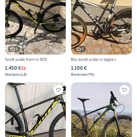
6
5
Scott scale front rc 900
Bici scott scale rc taglia L
1.450 €
1.100 €
Martano
(
LE
)
Rovereto
(
TN
)