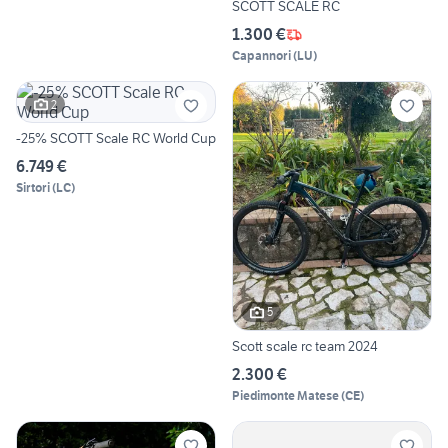
SCOTT SCALE RC
1.300 €
Capannori
(
LU
)
2
-25% SCOTT Scale RC World Cup
6.749 €
Sirtori
(
LC
)
5
Scott scale rc team 2024
2.300 €
Piedimonte Matese
(
CE
)