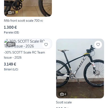
6
Mtb front scott scale 700 rc
1.300 €
Parete
(
CE
)
6
-30% SCOTT Scale RC Team
Issue - 2026
3.149 €
Sirtori
(
LC
)
4
Scott scale