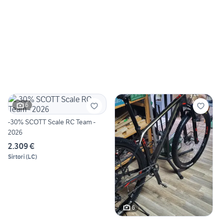
6
-30% SCOTT Scale RC Team -
2026
2.309 €
Sirtori
(
LC
)
6