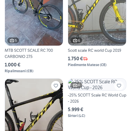
5
6
MTB SCOTT SCALE RC 700
Scott scale RC world Cup 2019
CARBONIO 27.5
1.750 €
1.000 €
Piedimonte Matese
(
CE
)
Ripalimosani
(
CB
)
6
-25% SCOTT Scale RC World Cup
- 2026
5.999 €
Sirtori
(
LC
)