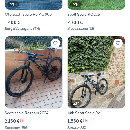
4
6
Mtb Scott Scale Rc Pro 900
Scott Scale RC 27.5”
1.400 €
2.700 €
Borgo Valsugana
(
TN
)
Moscazzano
(
CR
)
6
Scott scale Rc team 2024
Mtb Scott Scale Rc
2.150 €
1.550 €
Ciampino
(
RM
)
Arezzo
(
AR
)