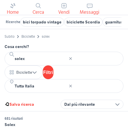
Home
Cerca
Vendi
Messaggi
bici torpado vintage
biciclette Scordia
guarnitura 
Ricerche
Subito
Biciclette
solex
Cosa cerchi?
Filtri
Biciclette
Salva ricerca
Dal più rilevante
681 risultati
Solex