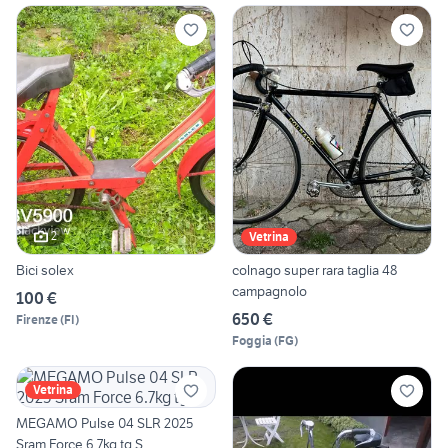
2
Vetrina
Bici solex
colnago super rara taglia 48
campagnolo
100 €
650 €
Firenze
(
FI
)
Foggia
(
FG
)
Vetrina
MEGAMO Pulse 04 SLR 2025
Sram Force 6.7kg tg.S