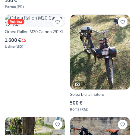
100 €
Parma
(
PR
)
Vetrina
Orbea Rallon M20 Carbon 29” XL
1.600 €
Udine
(
UD
)
2
Solex bici a motore
500 €
Roma
(
RM
)