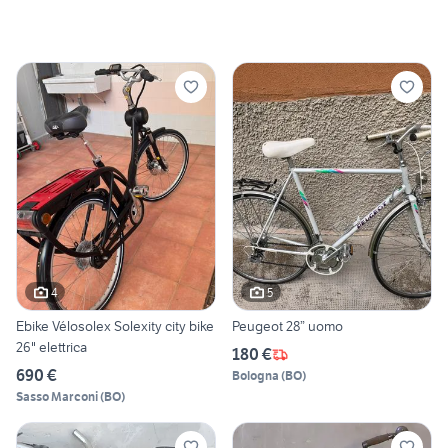
4
5
Ebike Vélosolex Solexity city bike
Peugeot 28” uomo
26" elettrica
180 €
690 €
Bologna
(
BO
)
Sasso Marconi
(
BO
)