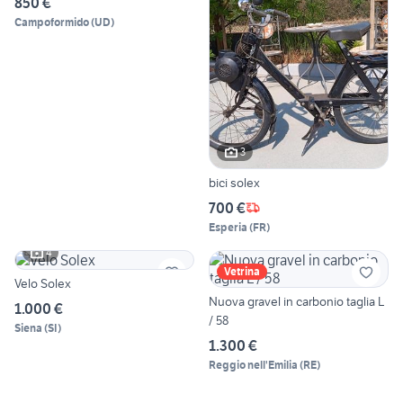
850 €
Campoformido
(
UD
)
3
bici solex
700 €
Esperia
(
FR
)
4
Vetrina
Velo Solex
Nuova gravel in carbonio taglia L
1.000 €
/ 58
Siena
(
SI
)
1.300 €
Reggio nell'Emilia
(
RE
)