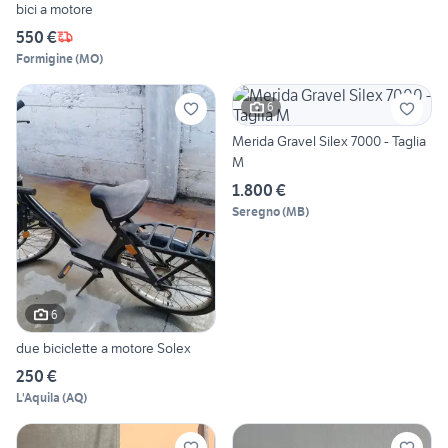
bici a motore
550 €
Formigine
(
MO
)
6
Merida Gravel Silex 7000 - Taglia
M
1.800 €
Seregno
(
MB
)
6
due biciclette a motore Solex
250 €
L'Aquila
(
AQ
)