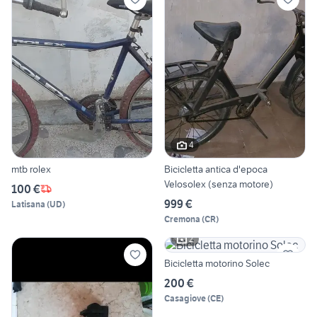
4
mtb rolex
Bicicletta antica d'epoca
Velosolex (senza motore)
100 €
999 €
Latisana
(
UD
)
Cremona
(
CR
)
2
Bicicletta motorino Solec
200 €
Casagiove
(
CE
)