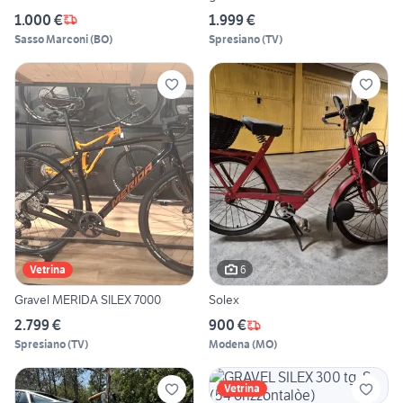
1.000 €
1.999 €
Sasso Marconi
(
BO
)
Spresiano
(
TV
)
6
Vetrina
Gravel MERIDA SILEX 7000
Solex
2.799 €
900 €
Spresiano
(
TV
)
Modena
(
MO
)
Vetrina