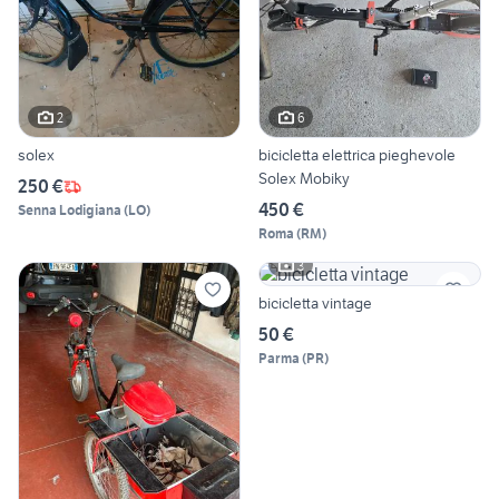
2
6
solex
bicicletta elettrica pieghevole
Solex Mobiky
250 €
450 €
Senna Lodigiana
(
LO
)
Roma
(
RM
)
3
bicicletta vintage
50 €
Parma
(
PR
)