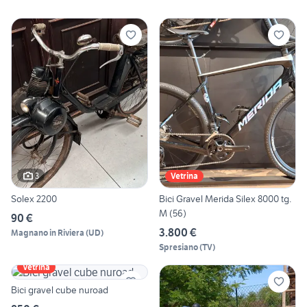
3
Vetrina
Solex 2200
Bici Gravel Merida Silex 8000 tg.
M (56)
90 €
3.800 €
Magnano in Riviera
(
UD
)
Spresiano
(
TV
)
Vetrina
Bici gravel cube nuroad