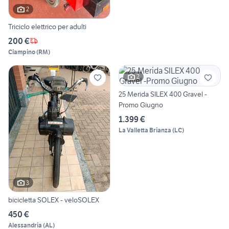
2
Triciclo elettrico per adulti
200 €
Ciampino
(
RM
)
2
25 Merida SILEX 400 Gravel -
Promo Giugno
1.399 €
La Valletta Brianza
(
LC
)
3
bicicletta SOLEX - veloSOLEX
450 €
Alessandria
(
AL
)