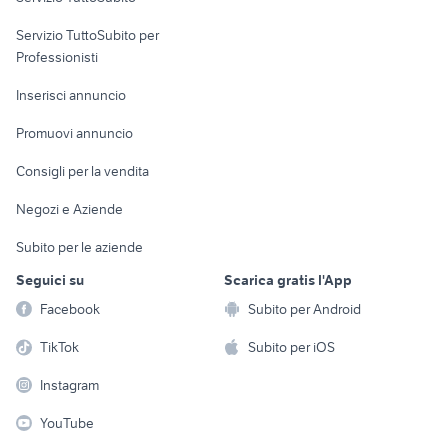
elettronica
per la casa e la
sports e hobby
Servizio TuttoSubito per
persona
Informatica
Animali
Professionisti
Arredamento e
Console e
Accessori per
Casalinghi
Inserisci annuncio
Videogiochi
animali
Elettrodomestici
Promuovi annuncio
Audio/Video
Musica e Film
Giardino e Fai da te
Consigli per la vendita
Fotografia
Libri e Riviste
Abbigliamento e
Negozi e Aziende
Telefonia
Strumenti Musicali
Accessori
Subito per le aziende
Sports
Tutto per i bambini
Seguici su
Scarica gratis l'App
Biciclette
Facebook
Subito per Android
Collezionismo
TikTok
Subito per iOS
Instagram
YouTube