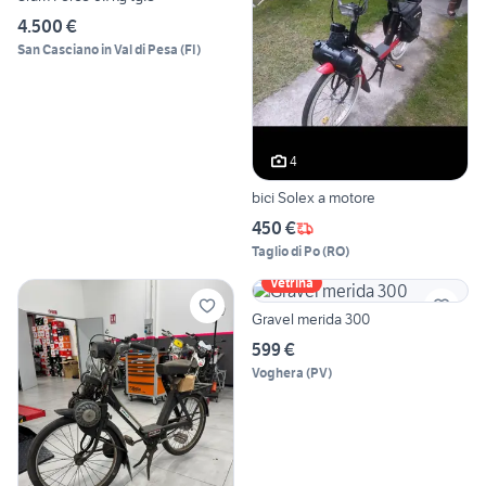
4.500 €
San Casciano in Val di Pesa
(
FI
)
4
bici Solex a motore
450 €
Taglio di Po
(
RO
)
Vetrina
Gravel merida 300
599 €
Voghera
(
PV
)