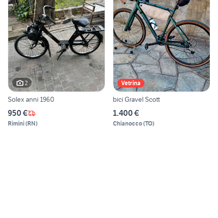
2
Vetrina
Solex anni 1960
bici Gravel Scott
950 €
1.400 €
Rimini
(
RN
)
Chianocco
(
TO
)