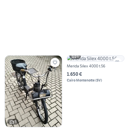
6
Merida Silex 4000 t.56
1.650 €
Cairo Montenotte
(
SV
)
5