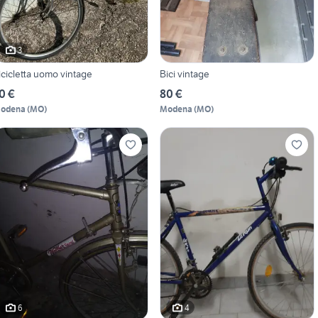
3
bicicletta uomo vintage
Bici vintage
0 €
80 €
odena
(
MO
)
Modena
(
MO
)
6
4