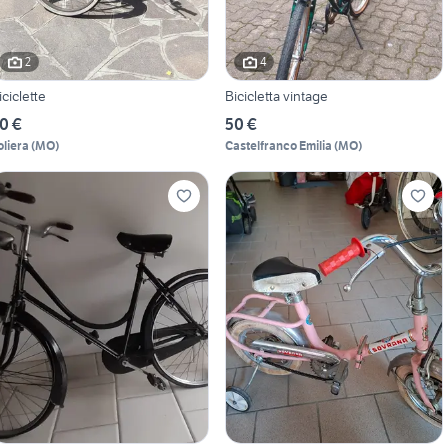
2
4
iciclette
Bicicletta vintage
0 €
50 €
oliera
(
MO
)
Castelfranco Emilia
(
MO
)