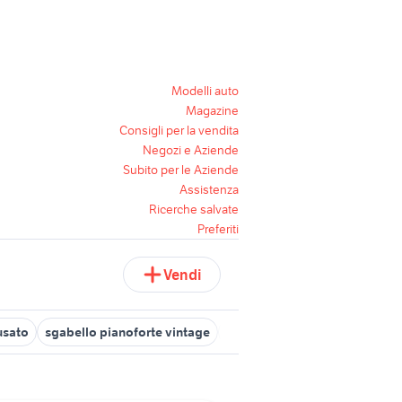
Modelli auto
Magazine
Consigli per la vendita
Negozi e Aziende
Subito per le Aziende
Assistenza
Ricerche salvate
Preferiti
Vendi
usato
sgabello pianoforte vintage
vintage anni 60 moto
porsc