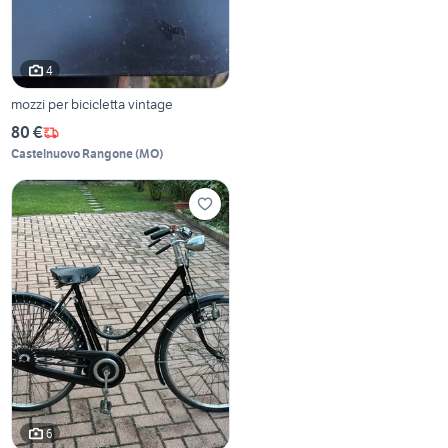
4
mozzi per bicicletta vintage
80 €
Castelnuovo Rangone
(
MO
)
6