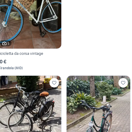
5
icicletta da corsa vintage
0 €
irandola
(
MO
)