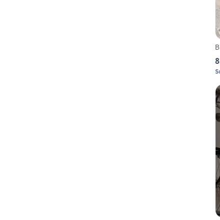
B
8
S