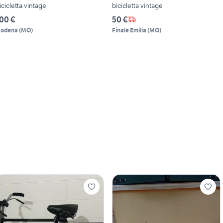
icicletta vintage
bicicletta vintage
00 €
50 €
odena
(
MO
)
Finale Emilia
(
MO
)