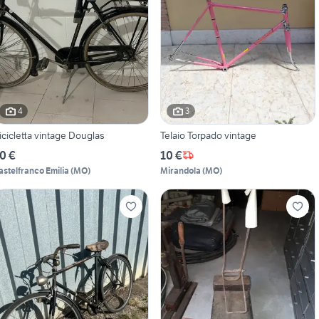
4
3
icicletta vintage Douglas
Telaio Torpado vintage
0 €
10 €
astelfranco Emilia
(
MO
)
Mirandola
(
MO
)