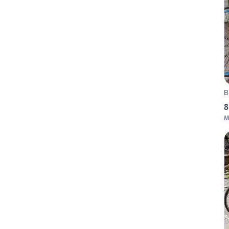
B
8
M