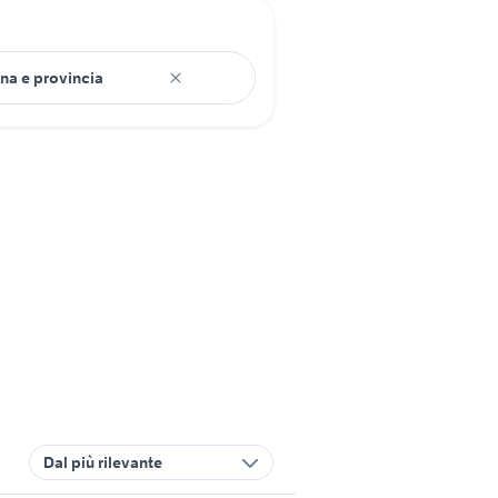
Dal più rilevante