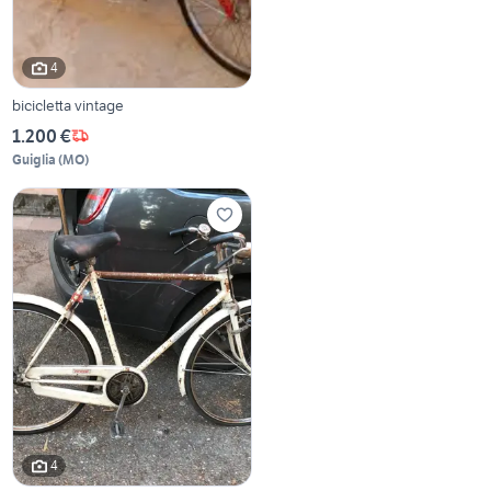
4
bicicletta vintage
1.200 €
Guiglia
(
MO
)
4