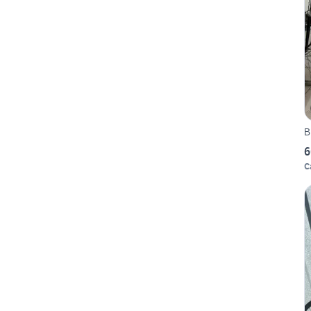
B
6
C