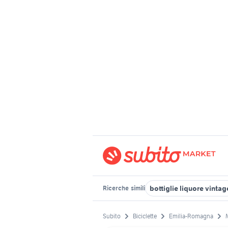
bottiglie liquore vintag
Ricerche
simili
Subito
Biciclette
Emilia-Romagna