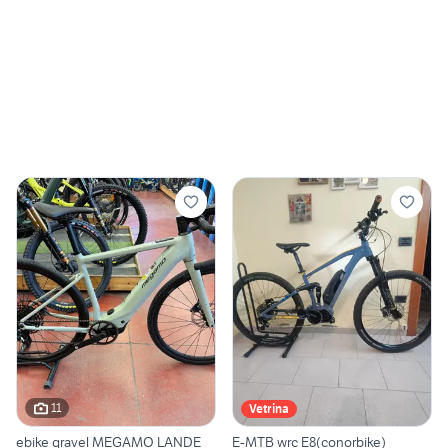
11
Vetrina
ebike gravel MEGAMO LANDE
E-MTB wrc E8(conorbike)