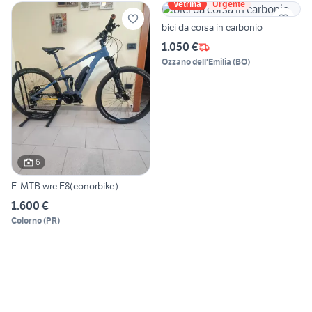
Vetrina
Urgente
bici da corsa in carbonio
1.050 €
Ozzano dell'Emilia
(
BO
)
6
E-MTB wrc E8(conorbike)
1.600 €
Colorno
(
PR
)