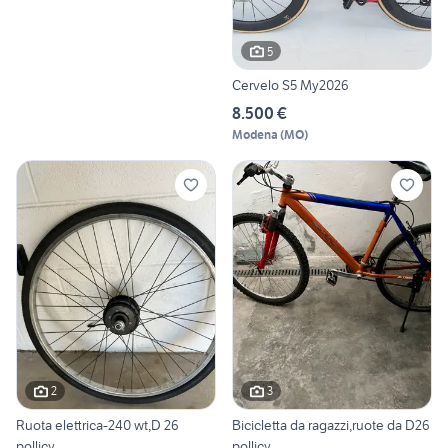
5
Cervelo S5 My2026
8.500 €
Modena
(
MO
)
2
3
Ruota elettrica-240 wt,D 26
Bicicletta da ragazzi,ruote da D26
pollicy
pollicy