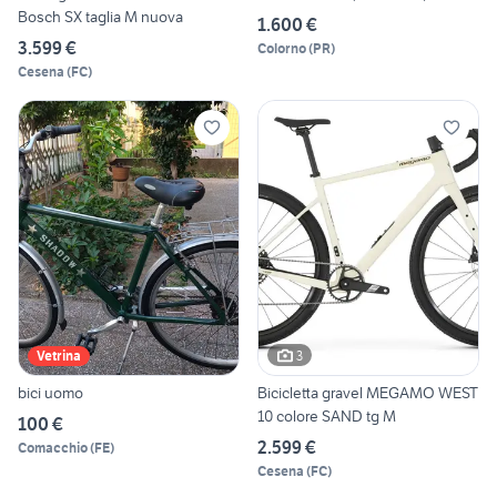
Bosch SX taglia M nuova
1.600 €
3.599 €
Colorno
(
PR
)
Cesena
(
FC
)
3
Vetrina
bici uomo
Bicicletta gravel MEGAMO WEST
10 colore SAND tg M
100 €
2.599 €
Comacchio
(
FE
)
Cesena
(
FC
)