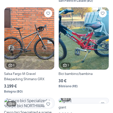
San Pietro in Casale
(
BO
)
6
3
Salsa Fargo M Gravel
Bici bambino/bambina
Bikepacking Shimano GRX
30 €
3.199 €
Bibbiano
(
RE
)
Bologna
(
BO
)
3
6
giant
Casco bici Specialized e scarpe