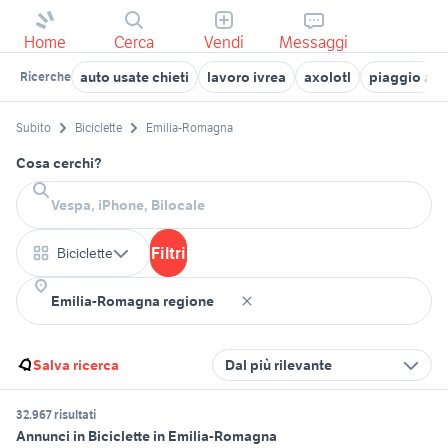
Home
Cerca
Vendi
Messaggi
auto usate chieti
lavoro ivrea
axolotl
piaggio ape
Ricerche
Subito
Biciclette
Emilia-Romagna
Cosa cerchi?
Filtri
Biciclette
Salva ricerca
Dal più rilevante
32.967 risultati
Annunci in Biciclette in Emilia-Romagna