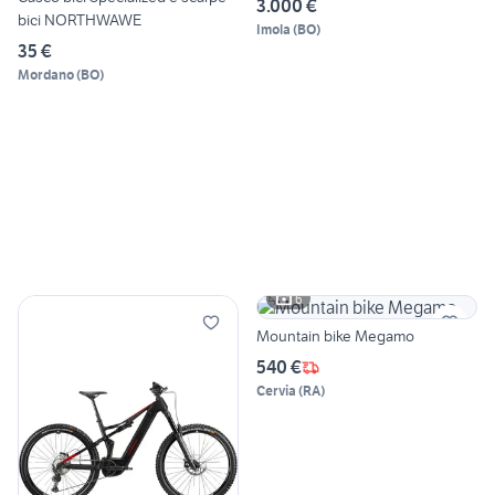
3.000 €
bici NORTHWAWE
Imola
(
BO
)
35 €
Mordano
(
BO
)
6
Mountain bike Megamo
540 €
Cervia
(
RA
)