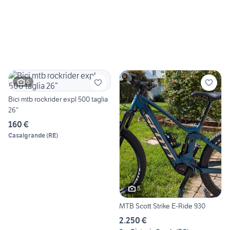
6
Bici mtb rockrider expl 500 taglia
26”
160 €
Casalgrande
(
RE
)
5
MTB Scott Strike E-Ride 930
2.250 €