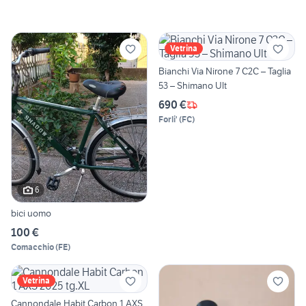
Vetrina
Bianchi Via Nirone 7 C2C – Taglia
53 – Shimano Ult
690 €
Forli'
(
FC
)
6
bici uomo
100 €
Comacchio
(
FE
)
Vetrina
Cannondale Habit Carbon 1 AXS