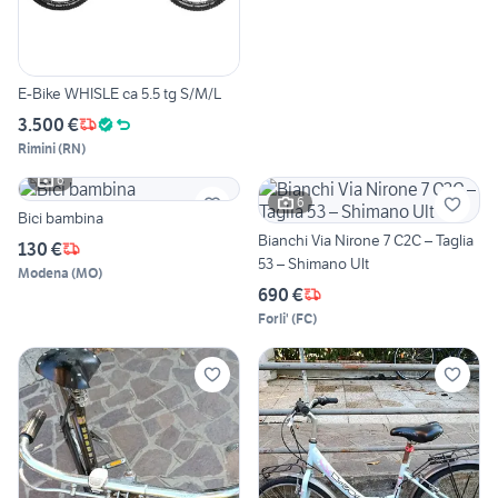
E-Bike WHISLE ca 5.5 tg S/M/L
3.500 €
Rimini
(
RN
)
6
6
Bici bambina
Bianchi Via Nirone 7 C2C – Taglia
130 €
53 – Shimano Ult
Modena
(
MO
)
690 €
Forli'
(
FC
)