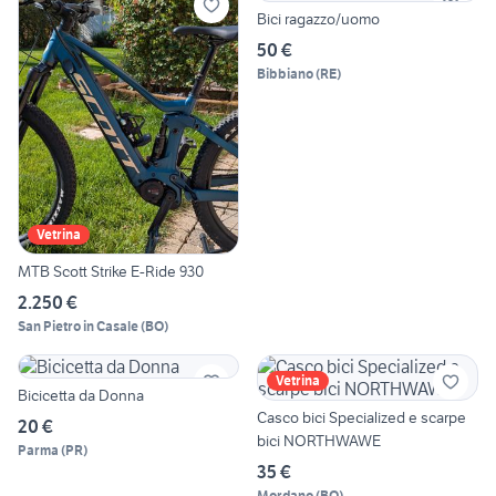
Bici ragazzo/uomo
50 €
Bibbiano
(
RE
)
Vetrina
MTB Scott Strike E-Ride 930
2.250 €
San Pietro in Casale
(
BO
)
Vetrina
Bicicetta da Donna
Casco bici Specialized e scarpe
20 €
bici NORTHWAWE
Parma
(
PR
)
35 €
Mordano
(
BO
)