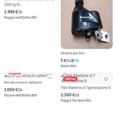
2025 tg.XL
2.999 €
Reggio nell'Emilia
(
RE
)
dinamo per bici
5 €
Rimini
(
RN
)
Urgente
Vetrina
bici da corsa in carbonio
Trek Madone sl 7 generazione 8
1.050 €
3.300 €
Ozzano dell'Emilia
(
BO
)
Poggio Torriana
(
RN
)