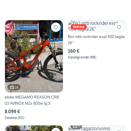
Vetrina
Bici mtb rockrider expl 500 taglia
26”
160 €
Casalgrande
(
RE
)
14
ebike MEGAMO REASON CRB
03 AVINOX M2s 800w tg S
8.099 €
Cesena
(
FC
)
3