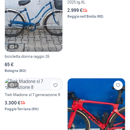
2025 tg.XL
2.999 €
Reggio nell'Emilia
(
RE
)
4
bicicletta donna raggio 26
65 €
Bologna
(
BO
)
2
Trek Madone sl 7 generazione 8
3.300 €
Poggio Torriana
(
RN
)