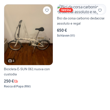
Vetrina
Bici da corsa carbonio dedacciai
assoluto e regal
650 €
Schiavon
(
VI
)
4
Bicicleta E-SUN 061 nuova con
custodia
250 €
Rocca di Papa
(
RM
)