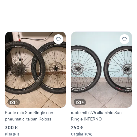
5
4
Ruote mtb Sun Ringlé con
ruote mtb 27.5 alluminio Sun
pneumatici taipan Koloss
Ringle INFERNO
300 €
250 €
Pisa
(
PI
)
Cagliari
(
CA
)