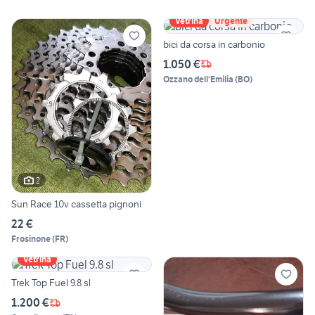
Vetrina
Urgente
bici da corsa in carbonio
1.050 €
Ozzano dell'Emilia
(
BO
)
2
Sun Race 10v cassetta pignoni
22 €
Frosinone
(
FR
)
Vetrina
Trek Top Fuel 9.8 sl
1.200 €