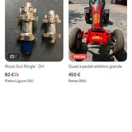
2
Vetrina
Mozzi Sun Ringle´ DH
Quad a pedali elettrico grande
80 €
450 €
Pietra Ligure
(
SV
)
Roma
(
RM
)