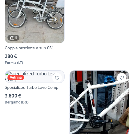
5
Coppia biciclette e sun 061
280 €
Formia
(
LT
)
Vetrina
Specialized Turbo Levo Comp
3.600 €
Bergamo
(
BG
)