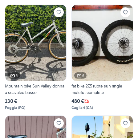
5
6
Mountain bike Sun Valley donna
fat bike 27,5 ruote sun ringle
a scavalco basso
mulefut complete
130 €
480 €
Foggia
(
FG
)
Cagliari
(
CA
)