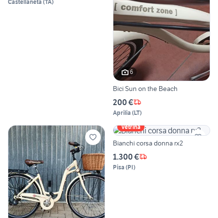
Castellaneta
(
TA
)
6
Bici Sun on the Beach
200 €
Aprilia
(
LT
)
Vetrina
Bianchi corsa donna rx2
1.300 €
Pisa
(
PI
)