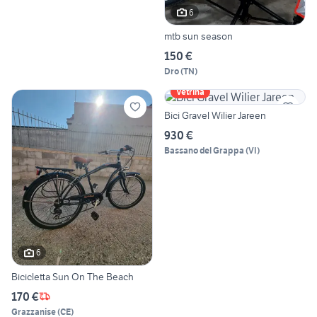
6
mtb sun season
150 €
Dro
(
TN
)
Vetrina
Bici Gravel Wilier Jareen
930 €
Bassano del Grappa
(
VI
)
6
Bicicletta Sun On The Beach
170 €
Grazzanise
(
CE
)