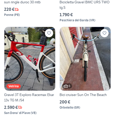
sun ringle duroc 30 mtb
Bicicletta Gravel BMC URS TWO
tg.S
220 €
1.790 €
Penne
(
PE
)
Peschiera del Garda
(
VR
)
6
Vetrina
Gravel 3T Exploro Racemax Ekar
Bici cruiser Sun On The Beach
13v TG M /54
200 €
2.590 €
Orbetello
(
GR
)
San Dona' di Piave
(
VE
)