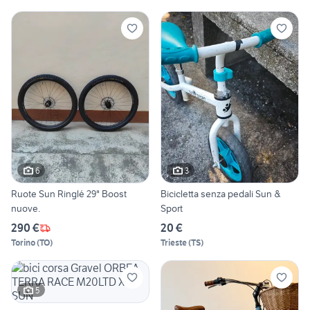
6
3
Ruote Sun Ringlé 29" Boost
Bicicletta senza pedali Sun &
nuove.
Sport
290 €
20 €
Torino
(
TO
)
Trieste
(
TS
)
5