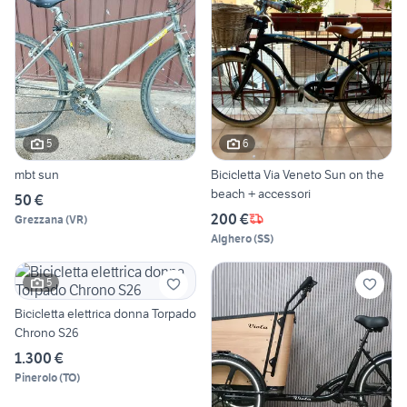
5
6
mbt sun
Bicicletta Via Veneto Sun on the
beach + accessori
50 €
200 €
Grezzana
(
VR
)
Alghero
(
SS
)
5
Bicicletta elettrica donna Torpado
Chrono S26
1.300 €
Pinerolo
(
TO
)