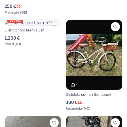
250 €
Moneglia
(
GE
)
Vetrina
Giant tcr pro team TG M
1.200 €
Chieri
(
TO
)
6
Bicicleta sun on the beach
300 €
Mirandola
(
MO
)