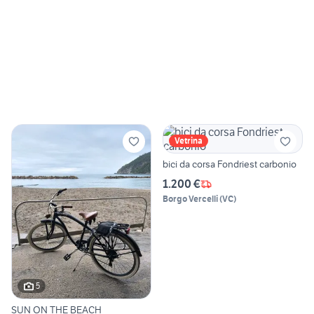
Vetrina
bici da corsa Fondriest carbonio
1.200 €
Borgo Vercelli
(
VC
)
5
SUN ON THE BEACH