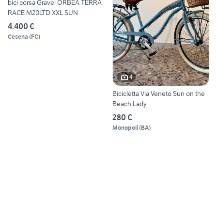
bici corsa Gravel ORBEA TERRA
RACE M20LTD XXL SUN
4.400 €
Cesena
(
FC
)
4
Bicicletta Via Veneto Sun on the
Beach Lady
280 €
Monopoli
(
BA
)