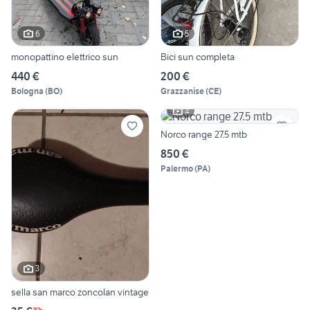
6
5
monopattino elettrico sun
Bici sun completa
440 €
200 €
Bologna
(
BO
)
Grazzanise
(
CE
)
4
Norco range 27.5 mtb
850 €
Palermo
(
PA
)
3
sella san marco zoncolan vintage