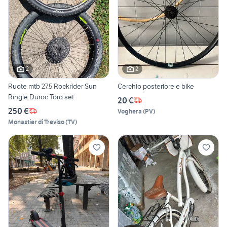
2
2
Ruote mtb 27.5 Rockrider Sun
Cerchio posteriore e bike
Ringle Duroc Toro set
20 €
250 €
Voghera
(
PV
)
Monastier di Treviso
(
TV
)