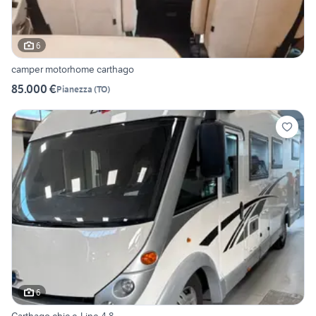
6
camper motorhome carthago
85.000 €
Pianezza
(
TO
)
6