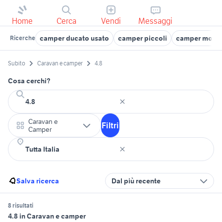
Home
Cerca
Vendi
Messaggi
camper ducato usato
camper piccoli
camper moto
Ricerche
Subito
Caravan e camper
4.8
Cosa cerchi?
Caravan e
Filtri
Camper
Salva ricerca
Dal più recente
8 risultati
4.8 in Caravan e camper