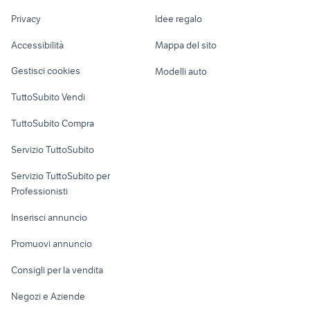
Nautica
lavoro
laika ecovip 2
guida destra camper
Privacy
Idee regalo
Garage e box
Caravan e Camper
Accessibilità
Mappa del sito
Loft, mansarde e
Veicoli commerciali
altro
Gestisci cookies
Modelli auto
Case vacanza
TuttoSubito Vendi
Uffici e Locali
TuttoSubito Compra
commerciali
Servizio TuttoSubito
elettronica
per la casa e la
sports e hobby
Servizio TuttoSubito per
persona
Informatica
Animali
Professionisti
Arredamento e
Console e
Accessori per
Casalinghi
Inserisci annuncio
Videogiochi
animali
Elettrodomestici
Promuovi annuncio
Audio/Video
Musica e Film
Giardino e Fai da te
Consigli per la vendita
Fotografia
Libri e Riviste
Abbigliamento e
Negozi e Aziende
Telefonia
Strumenti Musicali
Accessori