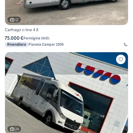
12
Carthago c-line 4.8
75.000 €
Formigine
(
MO
)
Rivenditore
Pianeta Camper 2005
24